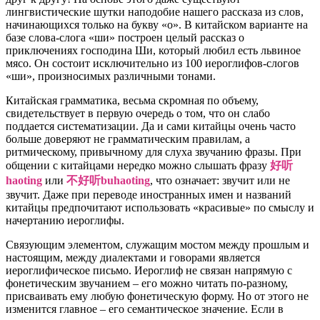
лингвистические шутки наподобие нашего рассказа из слов,
начинающихся только на букву «о». В китайском варианте на
базе слова-слога «ши» построен целый рассказ о
приключениях господина Ши, который любил есть львиное
мясо. Он состоит исключительно из 100 иероглифов-слогов
«ши», произносимых различными тонами.
Китайская грамматика, весьма скромная по объему,
свидетельствует в первую очередь о том, что он слабо
поддается систематизации. Да и сами китайцы очень часто
больше доверяют не грамматическим правилам, а
ритмическому, привычному для слуха звучанию фразы. При
общении с китайцами нередко можно слышать фразу
好听
haoting
или
不好听buhaoting
, что означает: звучит или не
звучит. Даже при переводе иностранных имен и названий
китайцы предпочитают использовать «красивые» по смыслу и
начертанию иероглифы.
Связующим элементом, служащим мостом между прошлым и
настоящим, между диалектами и говорами является
иероглифическое письмо. Иероглиф не связан напрямую с
фонетическим звучанием – его можно читать по-разному,
присваивать ему любую фонетическую форму. Но от этого не
изменится главное – его семантическое значение. Если в