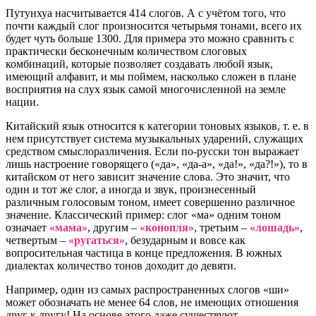
Путунхуа насчитывается 414 слогов. А с учётом того, что
почти каждый слог произносится четырьмя тонами, всего их
будет чуть больше 1300. Для примера это можно сравнить с
практически бесконечным количеством слоговых
комбинаций, которые позволяет создавать любой язык,
имеющий алфавит, и мы поймем, насколько сложен в плане
восприятия на слух язык самой многочисленной на земле
нации.
Китайский язык относится к категории тоновых языков, т. е. в
нем присутствует система музыкальных ударений, служащих
средством смыслоразличения. Если по-русски тон выражает
лишь настроение говорящего («да», «да-а», «да!», «да?!»), то в
китайском от него зависит значение слова. Это значит, что
один и тот же слог, а иногда и звук, произнесенный
различным голосовым тоном, имеет совершенно различное
значение. Классический пример: слог «ма» одним тоном
означает
«мама»
, другим –
«конопля»
, третьим –
«лошадь»
,
четвертым –
«ругаться»
, безударным и вовсе как
вопросительная частица в конце предложения. В южных
диалектах количество тонов доходит до девяти.
Например, один из самых распространенных слогов «ши»
может обозначать не менее 64 слов, не имеющих отношения
друг к другу! На основе этого даже существуют