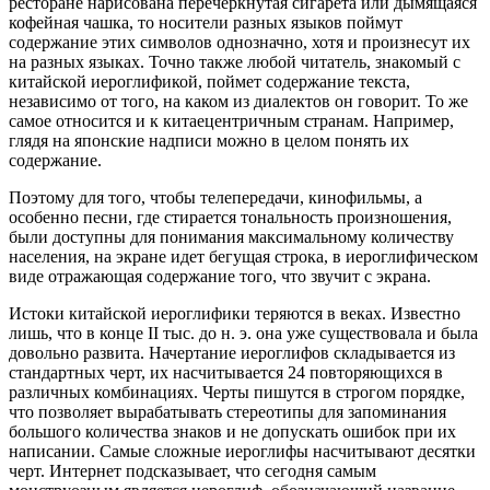
ресторане нарисована перечеркнутая сигарета или дымящаяся
кофейная чашка, то носители разных языков поймут
содержание этих символов однозначно, хотя и произнесут их
на разных языках. Точно также любой читатель, знакомый с
китайской иероглификой, поймет содержание текста,
независимо от того, на каком из диалектов он говорит. То же
самое относится и к китаецентричным странам. Например,
глядя на японские надписи можно в целом понять их
содержание.
Поэтому для того, чтобы телепередачи, кинофильмы, а
особенно песни, где стирается тональность произношения,
были доступны для понимания максимальному количеству
населения, на экране идет бегущая строка, в иероглифическом
виде отражающая содержание того, что звучит с экрана.
Истоки китайской иероглифики теряются в веках. Известно
лишь, что в конце II тыс. до н. э. она уже существовала и была
довольно разви­та. Начертание иероглифов складывается из
стандартных черт, их насчитывается 24 повторяющихся в
различных комбинациях. Черты пишутся в строгом порядке,
что позволяет вырабатывать стереотипы для запоминания
большого количества знаков и не допускать ошибок при их
написании. Самые сложные иероглифы насчитывают десятки
черт. Интернет подсказывает, что сегодня самым