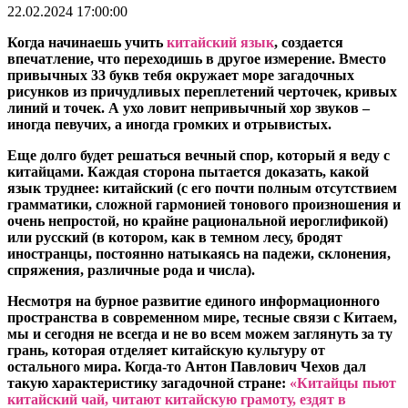
22.02.2024 17:00:00
Когда начинаешь учить
китайский язык
, создается
впечатление, что переходишь в другое измерение. Вместо
привычных 33 букв тебя окружает море загадочных
рисунков из причудливых переплетений черточек, кривых
линий и точек. А ухо ловит непривычный хор звуков –
иногда певучих, а иногда громких и отрывистых.
Еще долго будет решаться вечный спор, который я веду с
китайцами. Каждая сторона пытается доказать, какой
язык труднее: китайский (с его почти полным отсутствием
грамматики, сложной гармонией тонового произношения и
очень непростой, но крайне рациональной иероглификой)
или русский (в котором, как в темном лесу, бродят
иностранцы, постоянно натыкаясь на падежи, склонения,
спряжения, различные рода и числа).
Несмотря на бурное развитие единого информационного
пространства в современном мире, тесные связи с Китаем,
мы и сегодня не всегда и не во всем можем заглянуть за ту
грань, которая отделяет китайскую культуру от
остального мира. Когда-то Антон Павлович Чехов дал
такую характеристику загадочной стране:
«Китайцы пьют
китайский чай, читают китайскую грамоту, ездят в