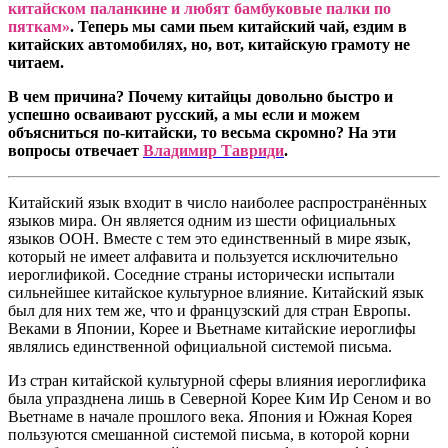
китайском паланкине и любят бамбуковые палки по
пяткам»
. Теперь мы сами пьем китайский чай, ездим в
китайских автомобилях, но, вот, китайскую грамоту не
читаем.
В чем причина? Почему китайцы довольно быстро и
успешно осваивают русский, а мы если и можем
объясниться по-китайски, то весьма скромно? На эти
вопросы отвечает
Владимир Тавриди
.
Китайский язык входит в число наиболее распространённых
языков мира. Он является одним из шести официальных
языков ООН. Вместе с тем это единственный в мире язык,
который не имеет алфавита и пользуется исключительно
иероглификой. Соседние страны исторически испытали
сильнейшее китайское культурное влияние. Китайский язык
был для них тем же, что и французский для стран Европы.
Веками в Японии, Корее и Вьетнаме китайские иероглифы
являлись единственной официальной системой письма.
Из стран китайской культурной сферы влияния иероглифика
была упразднена лишь в Северной Корее Ким Ир Сеном и во
Вьетнаме в начале прошлого века. Япония и Южная Корея
пользуются смешанной системой письма, в которой корни