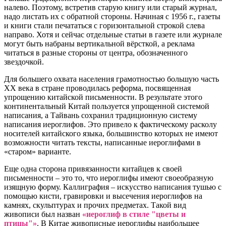
налево. Поэтому, встретив старую книгу или старый журнал,
надо листать их с обратной стороны. Начиная с 1956 г., газеты
и книги стали печататься с горизонтальной строкой слева
направо. Хотя и сейчас отдельные статьи в газете или журнале
могут быть набраны вертикальной вёрсткой, а реклама
читаться в разные стороны от центра, обозначенного
звездочкой.
Для большего охвата населения грамотностью большую часть
ХХ века в стране проводилась реформа, посвященная
упрощению китайской письменности. В результате этого
континентальный Китай пользуется упрощенной системой
написания, а Тайвань сохранил традиционную систему
написания иероглифов. Это привело к фактическому расколу
носителей китайского языка, большинство которых не имеют
возможности читать тексты, написанные иероглифами в
«старом» варианте.
Еще одна сторона привязанности китайцев к своей
письменности – это то, что иероглифы имеют своеобразную
изящную форму. Каллиграфия – искусство написания тушью с
помощью кисти, гравировки и высечения иероглифов на
камнях, скульптурах и прочих предметах. Такой вид
живописи был назван
«иероглиф в стиле "цветы и
птицы"»
. В Китае живописные иероглифы наибольшее