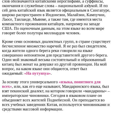
слов обозначаются китайскими иероглифами, а суффиксы,
окончания и служебные слова – национальной азбукой. И по
сей день китайский язык является официальным в Сингапуре,
широко распространен в Индонезии, Малайзии, Кампучии,
Лаосе, Таиланде, Мьянме, а также там, где имеются места
компактного проживания китайцев, например на западе
США. По оценочным данным, на этом языке во всем мире
говорят более полутора миллиардов человек.
Кроме семи основных диалектных групп, в стране существует
бесчисленное множество наречий. Я не раз был свидетелем,
когда жители одного берега реки говорили на языке
совершенно непонятном для представителей другого берега.
Один мой знакомый весьма состоятельный и образованный
китаец был женат на девушке из другой провинции. На мой
вопрос, на каком языке они общаются, ответ был
ожидаемый:
«На путунхуа»
.
За основу этого универсального
«языка, понятного для
всех»
, или, как его еще называют, Мандаринского языка, был
взят пекинский диалект, на котором говорили «мандарины» –
императорские чиновники. Сегодня в языковом плане он
объединяет всех жителей Поднебесной. Он преподается во
всех учебных заведениях Китая, используется чиновниками и
средствами массовой информации.