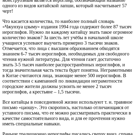
монструозным является иероглиф, обозначающий название
одного из видов китайской лапши, который насчитывает 57
черт!
Что касается количества, то наиболее полный словарь
«Чжунхуа цзыму» издания 1994 года содержит более 87 тысяч
иероглифов. Нужно ли каждому китайцу знать такое огромное
количество знаков? За шесть лет учёбы в начальной школе
учащиеся успевают выучить примерно 3 тысячи знаков.
Отмечается, что лица с высшим образованием обходятся
знанием 6-7 тысяч иероглифов, необходимых для свободного
чтения нужной литературы. Для чтения газет достаточно
знать 3-5 тысяч наиболее распространённых иероглифов, и
тогда значительная часть текста будет понятна. Неграмотными
в Китае считаются лица, знающие менее 500 иероглифов. В
соответствии с кампанией по ликвидации неграмотности
городские жители должны усвоить не менее 2 тысяч
иероглифов, а крестьяне – 1,5 тысячи.
Все китайцы в повседневной жизни используют т. н. травяное
письмо «цаошу». Это скоропись, настолько отличающаяся от
уставного письма, что ее можно рассматривать практически в
качестве самостоятельного вида, и для ее прочтения нужно
иметь специальные навыки.
Раньше традиционно иероглифы писались сверху вниз, справа