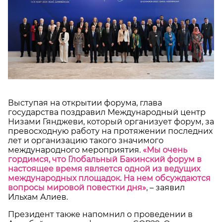
Выступая на открытии форума, глава
государства поздравил Международный центр
Низами Гянджеви, который организует форум, за
превосходную работу на протяжении последних
лет и организацию такого значимого
международного мероприятия
.
«Мы очень
гордимся, что Глобальный Бакинский форум в
настоящее время является одной из ведущих
международных площадок. На нем обсуждаются
вопросы мировой повестки дня»
, – заявил
Ильхам Алиев.
Президент также напомнил о проведении в