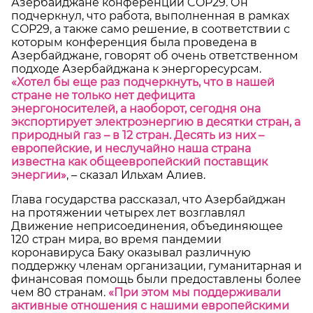
Азербайджане конференции COP29. Он
подчеркнул, что работа, выполненная в рамках
COP29, а также само решение, в соответствии с
которым конференция была проведена в
Азербайджане, говорят об очень ответственном
подходе Азербайджана к энергоресурсам.
«Хотел бы еще раз подчеркнуть, что в нашей
стране не только нет дефицита
энергоносителей, а наоборот, сегодня она
экспортирует электроэнергию в десятки стран, а
природный газ – в 12 стран. Десять из них –
европейские, и неслучайно наша страна
известна как общеевропейский поставщик
энергии»
, – сказал Ильхам Алиев.
Глава государства рассказал, что Азербайджан
на протяжении четырех лет возглавлял
Движение неприсоединения, объединяющее
120 стран мира, во время пандемии
коронавируса Баку оказывал различную
поддержку членам организации, гуманитарная и
финансовая помощь были предоставлены более
чем 80 странам.
«При этом мы поддерживали
активные отношения с нашими европейскими