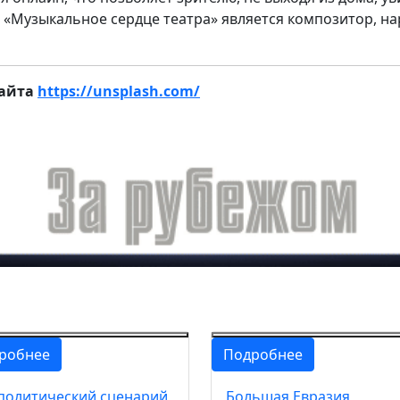
 «Музыкальное сердце театра» является композитор, н
сайта
https://unsplash.com/
робнее
Подробнее
политический сценарий
Большая Евразия