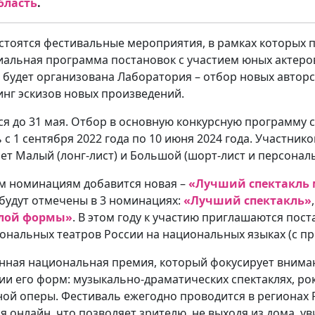
бласть
.
состоятся фестивальные мероприятия, в рамках которых
циальная программа постановок с участием юных актер
 будет организована Лаборатория – отбор новых авторс
инг эскизов новых произведений.
тся до 31 мая. Отбор в основную конкурсную программу
с 1 сентября 2022 года по 10 июня 2024 года. Участник
ет Малый (лонг-лист) и Большой (шорт-лист и персона
ым номинациям добавится новая –
«Лучший спектакль
 будут отмечены в 3 номинациях:
«Лучший спектакль»
алой формы»
. В этом году к участию приглашаются пос
циональных театров России на национальных языках (с п
енная национальная премия, который фокусирует вним
и его форм: музыкально-драматических спектаклях, рок-
ной оперы. Фестиваль ежегодно проводится в регионах 
 онлайн, что позволяет зрителю, не выходя из дома, у