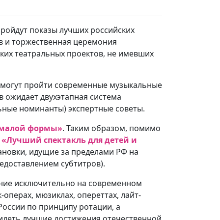
 пройдут показы лучших российских
ов и торжественная церемония
ких театральных проектов, не имевших
 смогут пройти современные музыкальные
ов ожидает двухэтапная система
льные номинанты) экспертные советы.
 малой формы»
. Таким образом, помимо
,
«Лучший спектакль для детей и
тановки, идущие за пределами РФ на
редоставлением субтитров).
ание исключительно на современном
операх, мюзиклах, опереттах, лайт-
России по принципу ротации, а
видеть лучшие достижения отечественной