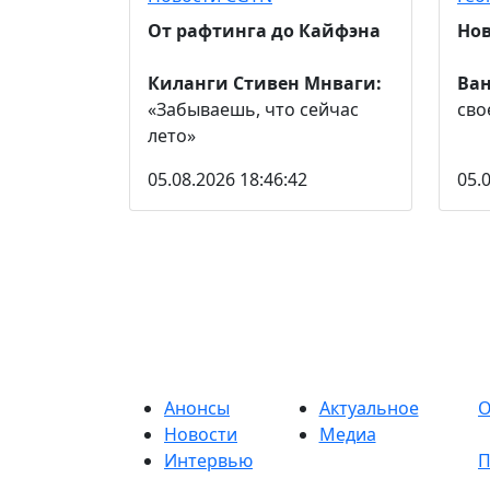
От рафтинга до Кайфэна
Нов
Киланги Стивен Мнваги:
Ва
«Забываешь, что сейчас
сво
лето»
05.08.2026 18:46:42
05.
Анонсы
Актуальное
О
Новости
Медиа
Интервью
П