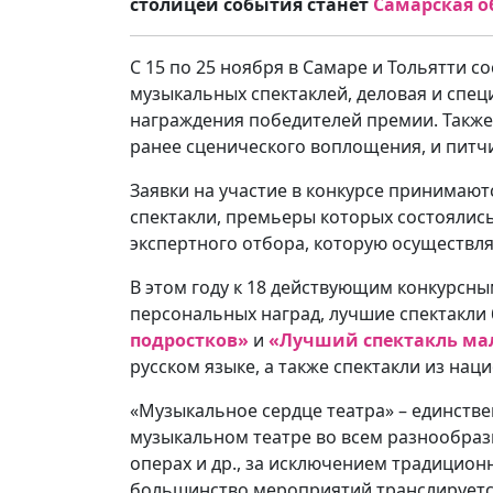
столицей события станет
Самарская о
С 15 по 25 ноября в Самаре и Тольятти 
музыкальных спектаклей, деловая и спе
награждения победителей премии. Также
ранее сценического воплощения, и питч
Заявки на участие в конкурсе принимаю
спектакли, премьеры которых состоялись 
экспертного отбора, которую осуществля
В этом году к 18 действующим конкурсн
персональных наград, лучшие спектакли
подростков»
и
«Лучший спектакль м
русском языке, а также спектакли из на
«Музыкальное сердце театра» – единств
музыкальном театре во всем разнообрази
операх и др., за исключением традицион
большинство мероприятий транслируется