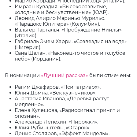
Марио Корради. «Последний ход» (Италия).
Имраан Кувадия. «Высокоразвитые,
холодные и бесчувственные» (ЮАР).
Леонид Алирио Мариньо Мурильо.
«Парадокс Юпитера» (Колумбия).
Вальтер Тарталья. «Пробуждение Ниилы»
(Италия).
Габриэль Эмем Харри. «Созвездия на воде»
(Нигерия).
Сана Шалан. «Наконец-то чистое и голубое
небо» (Иордания).
В номинации
«Лучший рассказ»
были отмечены:
Рагим Джафаров, «Псипатриарх».
Юлия Домна, «Век кузнечиков».
Анастасия Иванова, «Деревья растут
медленно».
Елена Кулешова, «Радиосигнал принят и
опознан».
Александр Лепёхин, «Пирожки».
Юлия Рубинштейн, «Огарок».
Денис Столяров, «Эффект Манделы».