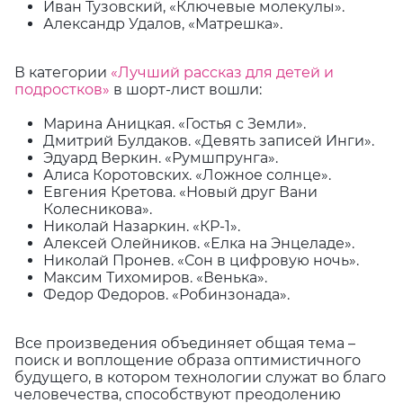
Иван Тузовский, «Ключевые молекулы».
Александр Удалов, «Матрешка».
В категории
«Лучший рассказ для детей и
подростков»
в шорт-лист вошли:
Марина Аницкая. «Гостья с Земли».
Дмитрий Булдаков. «Девять записей Инги».
Эдуард Веркин. «Румшпрунга».
Алиса Коротовских. «Ложное солнце».
Евгения Кретова. «Новый друг Вани
Колесникова».
Николай Назаркин. «КР-1».
Алексей Олейников. «Елка на Энцеладе».
Николай Пронев. «Сон в цифровую ночь».
Максим Тихомиров. «Венька».
Федор Федоров. «Робинзонада».
Все произведения объединяет общая тема –
поиск и воплощение образа оптимистичного
будущего, в котором технологии служат во благо
человечества, способствуют преодолению