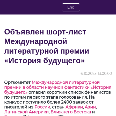
Eng
Объявлен шорт-лист
Международной
литературной премии
«История будущего»
16.10.2025 13:00:00
Оргкомитет
Международной литературной
премии в области научной фантастики «История
будущего»
огласил короткий список финалистов
по итогам первого этапа голосования. На
конкурс поступило более 2400 заявок от
писателей из
России
, стран
Африки
,
Азии
,
Латинской Америки
,
Ближнего Востока
и