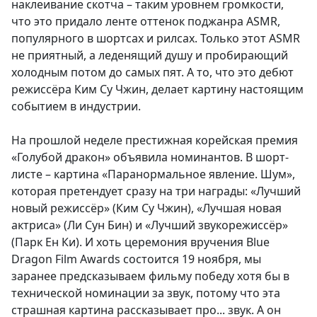
наклеивание скотча – таким уровнем громкости,
что это придало ленте оттенок поджанра ASMR,
популярного в шортсах и рилсах. Только этот ASMR
не приятный, а леденящий душу и пробирающий
холодным потом до самых пят. А то, что это дебют
режиссёра Ким Су Чжин, делает картину настоящим
событием в индустрии.
На прошлой неделе престижная корейская премия
«Голубой дракон» объявила номинантов. В шорт-
листе – картина «Паранормальное явление. Шум»,
которая претендует сразу на три награды: «Лучший
новый режиссёр» (Ким Су Чжин), «Лучшая новая
актриса» (Ли Сун Бин) и «Лучший звукорежиссёр»
(Парк Ен Ки). И хоть церемония вручения Blue
Dragon Film Awards состоится 19 ноября, мы
заранее предсказываем фильму победу хотя бы в
технической номинации за звук, потому что эта
страшная картина рассказывает про... звук. А он