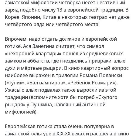
азиатской мифологии четвёрка несёт негативный
заряд подобно числу 13 в европейской традиции. В
Корее, Японии, Китае в некоторых театрах нет даже
четвёртого ряда или четвёртого места.
Впрочем, надо отдать должное и европейской
готике. Ася Занегина считает, что символ
«нехорошей квартиры» пошёл из средневековых
замков и аббатств, где гнездились призраки, злые
духи и мёртвые рыцари. В кино квартирный вопрос
наиболее выражен в трилогии Романа Полански
(«Тупик», «Бал вампиров», «Ребёнок Розмари»).
Ужасы о злых подвалах также выросли из этой
традиции (вспомните хотя бы погреб «Скупого
рыцаря» у Пушкина, навеянный античной
мифологией).
Европейская готика стала очень популярна в
азиатской культуре в XIX-XX веках и расцвела в кино