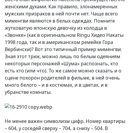
женскими духами. Как правило, злонамеренных
мужских призраков в ней почти нет. Чаще всего
мименгви являются в белых одеждах. Помните
жутковатую японскую девочку из колодца в
«Звонке» (как в оригинальном Ringu Хидео Накаты
1998 года, так и в американском ремейке Гора
Вербински)? Вот это типичный пример мименгви.
Зная этот трюк, можно лишь по белым одеяниям
некоторых персонажей «Шума» распознать, кто
есть кто (или что). То же самое можно сказать и о
сцене похорон родителей в фильме, в ней очень
много белого – и в костюмах, и в цветах, и в
убранстве комнаты.
Не менее важен символизм цифр. Номер квартиры
– 604, у соседей сверху – 704, а снизу – 504. В