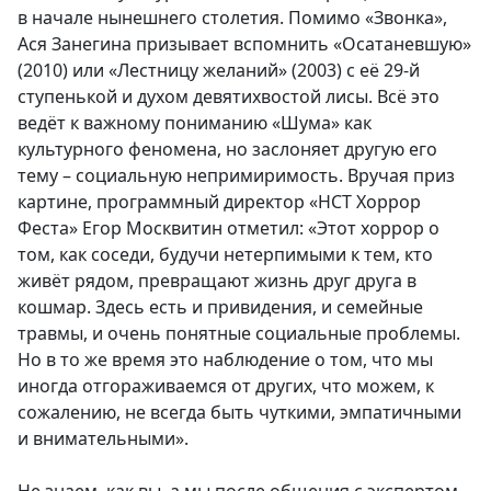
в начале нынешнего столетия. Помимо «Звонка»,
Ася Занегина призывает вспомнить «Осатаневшую»
(2010) или «Лестницу желаний» (2003) с её 29-й
ступенькой и духом девятихвостой лисы. Всё это
ведёт к важному пониманию «Шума» как
культурного феномена, но заслоняет другую его
тему – социальную непримиримость. Вручая приз
картине, программный директор «НСТ Хоррор
Феста» Егор Москвитин отметил: «Этот хоррор о
том, как соседи, будучи нетерпимыми к тем, кто
живёт рядом, превращают жизнь друг друга в
кошмар. Здесь есть и привидения, и семейные
травмы, и очень понятные социальные проблемы.
Но в то же время это наблюдение о том, что мы
иногда отгораживаемся от других, что можем, к
сожалению, не всегда быть чуткими, эмпатичными
и внимательными».
Не знаем, как вы, а мы после общения с экспертом