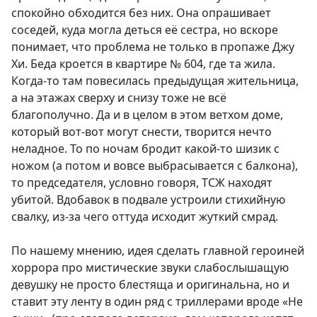
спокойно обходится без них. Она опрашивает
соседей, куда могла деться её сестра, но вскоре
понимает, что проблема не только в пропаже Джу
Хи. Беда кроется в квартире № 604, где та жила.
Когда-то там повесилась предыдущая жительница,
а на этажах сверху и снизу тоже не всё
благополучно. Да и в целом в этом ветхом доме,
который вот-вот могут снести, творится нечто
неладное. То по ночам бродит какой-то шизик с
ножом (а потом и вовсе выбрасывается с балкона),
то председателя, условно говоря, ТСЖ находят
убитой. Вдобавок в подвале устроили стихийную
свалку, из-за чего оттуда исходит жуткий смрад.
По нашему мнению, идея сделать главной героиней
хоррора про мистические звуки слабослышащую
девушку не просто блестяща и оригинальна, но и
ставит эту ленту в один ряд с триллерами вроде «Не