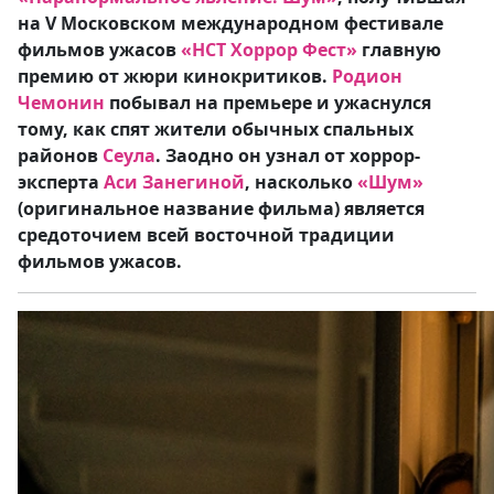
на V Московском международном фестивале
фильмов ужасов
«НСТ Хоррор Фест»
главную
премию от жюри кинокритиков.
Родион
Чемонин
побывал на премьере и ужаснулся
тому, как спят жители обычных спальных
районов
Сеула
. Заодно он узнал от хоррор-
эксперта
Аси Занегиной
, насколько
«Шум»
(оригинальное название фильма) является
средоточием всей восточной традиции
фильмов ужасов.