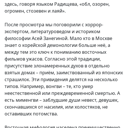
здесь, говоря языком Радищева, «обл, озорен,
огромен, стозевен и лаяй».
После просмотра мы поговорили с хоррор-
экспертом, литературоведом и историком
философии Асей Занегиной. Мало кто в Москве
знает о корейской демонологии больше неё, а
между тем это ключ к пониманию восточных
фильмов ужасов. Согласно этой традиции,
присутствие злонамеренных духов в отдельно
взятых домах – приём, заимствованный из японских
страшилок. Эти привидения делятся на несколько
типов. Например, вонгви – те, кто умер
неестественной или преждевременной смертью. А
есть мименгви – заблудшие души невест, девушек,
скончавшихся от насилия, или холостяков, не
оставивших потомства.
Восточная мифология населена преимущественно