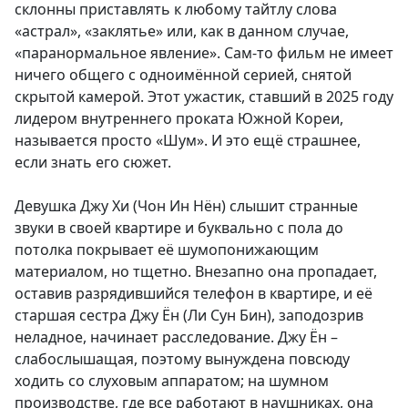
склонны приставлять к любому тайтлу слова
«астрал», «заклятье» или, как в данном случае,
«паранормальное явление». Сам-то фильм не имеет
ничего общего с одноимённой серией, снятой
скрытой камерой. Этот ужастик, ставший в 2025 году
лидером внутреннего проката Южной Кореи,
называется просто «Шум». И это ещё страшнее,
если знать его сюжет.
Девушка Джу Хи (Чон Ин Нён) слышит странные
звуки в своей квартире и буквально с пола до
потолка покрывает её шумопонижающим
материалом, но тщетно. Внезапно она пропадает,
оставив разрядившийся телефон в квартире, и её
старшая сестра Джу Ён (Ли Сун Бин), заподозрив
неладное, начинает расследование. Джу Ён –
слабослышащая, поэтому вынуждена повсюду
ходить со слуховым аппаратом; на шумном
производстве, где все работают в наушниках, она