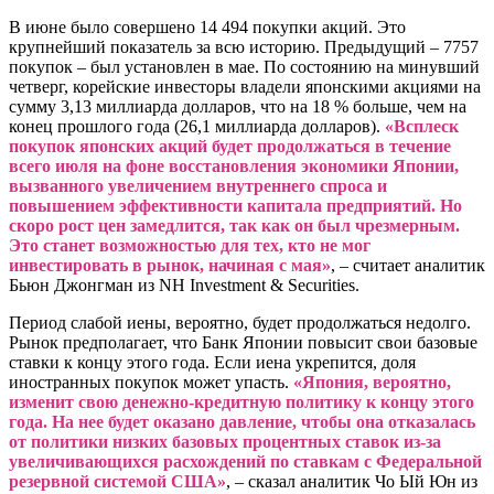
В июне было совершено 14 494 покупки акций. Это
крупнейший показатель за всю историю. Предыдущий – 7757
покупок – был установлен в мае. По состоянию на минувший
четверг, корейские инвесторы владели японскими акциями на
сумму 3,13 миллиарда долларов, что на 18 % больше, чем на
конец прошлого года (26,1 миллиарда долларов).
«Всплеск
покупок японских акций будет продолжаться в течение
всего июля на фоне восстановления экономики Японии,
вызванного увеличением внутреннего спроса и
повышением эффективности капитала предприятий. Но
скоро рост цен замедлится, так как он был чрезмерным.
Это станет возможностью для тех, кто не мог
инвестировать в рынок, начиная с мая»
, – считает аналитик
Бьюн Джонгман из NH Investment & Securities.
Период слабой иены, вероятно, будет продолжаться недолго.
Рынок предполагает, что Банк Японии повысит свои базовые
ставки к концу этого года. Если иена укрепится, доля
иностранных покупок может упасть.
«Япония, вероятно,
изменит свою денежно-кредитную политику к концу этого
года. На нее будет оказано давление, чтобы она отказалась
от политики низких базовых процентных ставок из-за
увеличивающихся расхождений по ставкам с Федеральной
резервной системой США»
, – сказал аналитик Чо Ый Юн из