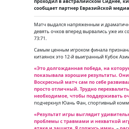
проходил в австралийском Сиднее, к
сообщает партнер Евразийской медиа
Матч выдался напряженным и драматичным
девять очков вперед вырвались уже их с
73:71.
Самым ценным игроком финала признана 
китаянок это 12-й выигранный Кубок Азии
«Это долгожданная победа, на котору
показывала хорошие результаты. Они
Воскресный матч сам по себе развив
просто отличный. Трудно перехвалить 
необходимое, чтобы поддерживать о
подчеркнул Юань Фан, спортивный комм
«Результат игры выглядит удивительн
проблемы с травмами и нехваткой игр
атаке и защите. Я горжусь ими»
, –
рас