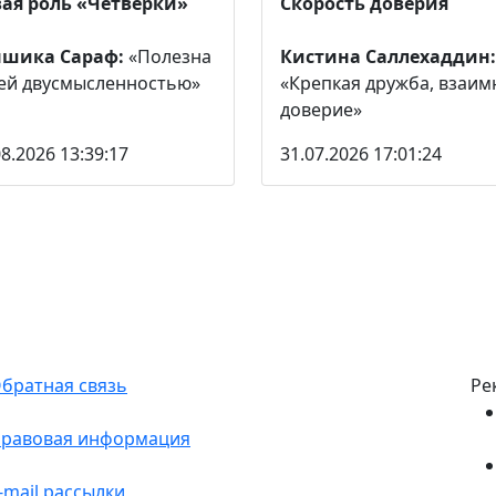
ая роль «Четверки»
Скорость доверия
ншика Сараф:
«Полезна
Кистина Саллехаддин:
ей двусмысленностью»
«Крепкая дружба, взаим
доверие»
08.2026 13:39:17
31.07.2026 17:01:24
братная связь
Ре
равовая информация
-mail рассылки