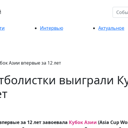
Й
ти
Интервью
Актуальное
тболистки выиграли К
ет
впервые за 12 лет завоевала
Кубок Азии
(Asia Cup W