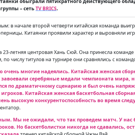
итаянки обыграли пятикратного действующего обла
группы – сеть
TV BRICS
.
: в начале второй четверти китайская команда выигры
оперницы. Китаянки проявили характер и выровняли игру
23-летняя центровая Хань Сюй. Она принесла команде 2
, по числу титулов на турнире они сравнялись с команд
ю очень многие надеялись. Китайская женская сборн
 завоевали серебряные медали чемпионата мира, но
ался по драматичному сценарию и был очень напря
игроков. Китайская женская баскетбольная сборная 
чень высокую конкурентоспособность во время сл
ентатор.
ым. Мы не ожидали, что так проведем матч. У нас 
оков. Но баскетболистки никогда не сдавались, о
сказала
тренер китайской сборной Чжэн Вэй.