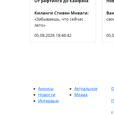
От рафтинга до Кайфэна
Нов
Киланги Стивен Мнваги:
Ва
«Забываешь, что сейчас
сво
лето»
05.08.2026 18:46:42
05.
Анонсы
Актуальное
О
Новости
Медиа
Интервью
П
E