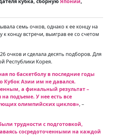
дателя кубка, сборную
Японии
,
вала семь очков, однако к ее концу на
 к концу встречи, выиграв ее со счетом
6 очков и сделала десять подборов. Для
ой Республики Корея.
ая по баскетболу в последние годы
 Кубок Азии им не давался.
женным, а финальный результат –
на подъеме. У нее есть все
едующих олимпийских циклов»
,
–
были трудности с подготовкой,
ставаясь сосредоточенными на каждой