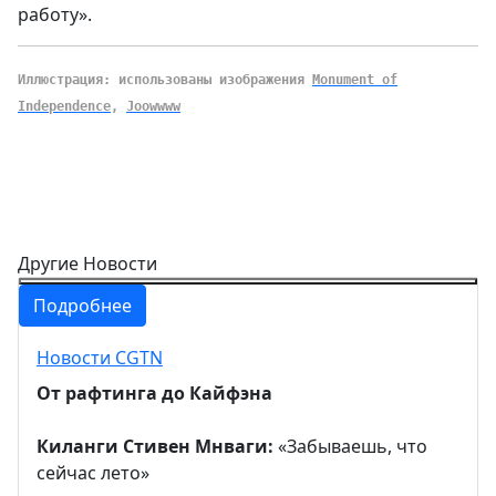
работу».
Иллюстрация: использованы изображения
Monument of
Independence
,
Joow
www
Другие Новости
Подробнее
Новости CGTN
От рафтинга до Кайфэна
Киланги Стивен Мнваги:
«Забываешь, что
сейчас лето»