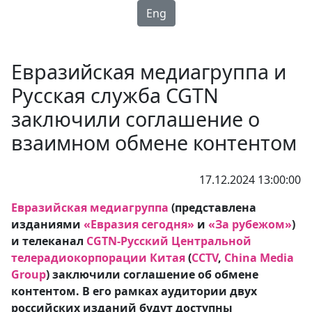
Eng
Евразийская медиагруппа и
Русская служба CGTN
заключили соглашение о
взаимном обмене контентом
17.12.2024 13:00:00
Евразийская медиагруппа
(представлена
изданиями
«Евразия сегодня»
и
«За рубежом»
)
и телеканал
CGTN-Русский Центральной
телерадиокорпорации Китая
(
CCTV
,
China Media
Group
) заключили соглашение об обмене
контентом. В его рамках аудитории двух
российских изданий будут доступны