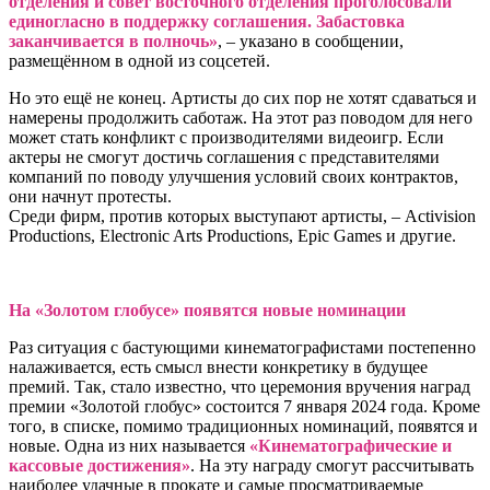
отделения и совет восточного отделения проголосовали
единогласно в поддержку соглашения. Забастовка
заканчивается в полночь»
, – указано в сообщении,
размещённом в одной из соцсетей.
Но это ещё не конец. Артисты до сих пор не хотят сдаваться и
намерены продолжить саботаж. На этот раз поводом для него
может стать конфликт с производителями видеоигр. Если
актеры не смогут достичь соглашения с представителями
компаний по поводу улучшения условий своих контрактов,
они начнут протесты.
Среди фирм, против которых выступают артисты, – Activision
Productions, Electronic Arts Productions, Epic Games и другие.
На «Золотом глобусе» появятся новые номинации
Раз ситуация с бастующими кинематографистами постепенно
налаживается, есть смысл внести конкретику в будущее
премий. Так, стало известно, что церемония вручения наград
премии «Золотой глобус» состоится 7 января 2024 года. Кроме
того, в списке, помимо традиционных номинаций, появятся и
новые. Одна из них называется
«Кинематографические и
кассовые достижения»
. На эту награду смогут рассчитывать
наиболее удачные в прокате и самые просматриваемые