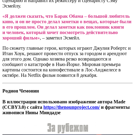
сценарию и направил их режиссеру и сценаристу Сэму
Эсмейлу.
«Я должен сказать, что Барак Обама – большой любитель
кино, и он не просто делал заметки о вещах, которые были
в его прошлом. Он делал заметки как поклонник книги
и человек, который хочет посмотреть действительно
хороший фильм»
, – заметил Эсмейл.
По сюжету главные герои, которых играют Джулия Робертс и
Итан Хоук, решают провести отпуск за городом и арендуют
для этого дом. Однако хозяева резко возвращаются и
сообщают о катастрофе в Нью-Йорке. Мировая премьера
картины состоится на кинофестивале в Лос-Анджелесе в
октябре. На Netflix фильм появится 8 декабря.
Родион Чемонин
В иллюстрации использовано изображение автора Made
(CCBY3.0) с сайта
https://thenounproject.com/
и фрагменты
живописи Нины Миндадзе