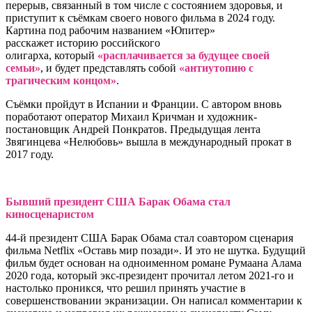
перерыв, связанный в том числе с состоянием здоровья, и
приступит к съёмкам своего нового фильма в 2024 году.
Картина под рабочим названием «Юпитер»
расскажет историю российского
олигарха,
который
«расплачивается за будущее своей
семьи»
, и
будет представлять собой
«антиутопию с
трагическим концом»
.
Съёмки пройдут в Испании и Франции. С автором вновь
поработают оператор Михаил Кричман и художник-
постановщик Андрей Понкратов. Предыдущая лента
Звягинцева «Нелюбовь» вышла в международный прокат в
2017 году.
Бывший президент США Барак Обама стал
киносценаристом
44-й президент США Барак Обама стал соавтором сценария
фильма Netflix «Оставь мир позади». И это не шутка. Будущий
фильм будет основан на одноименном романе Румаана Алама
2020 года, который экс-президент прочитал летом 2021-го и
настолько проникся, что решил принять участие в
совершенствовании экранизации. Он написал комментарии к