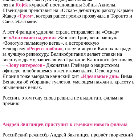
лента
Rojek
курдской постановщицы Зэйны Акиолы.
Швейцария представит на «Оскар» дебютную работу Кармен
Жакер
«Гром»
, которая ранее громко прозвучала в Торонто и
Сан-Себастьяне.
А вот Франция удивила: страна отправляет на «Оскар»
не
«Анатомию падения»
Жюстин Трие, выигравшую
«Золотую пальмовую ветвь», а историческую
мелодраму
«Рецепт любви»
, получившую в Каннах награду
за лучшую режиссуру. Великобритания делает ставки на
военную драму, завоевавшую Гран-при Каннского фестиваля,
–
«Зону интересов»
Джонатана Глейзера о нацистском
офицере, влюбившемся в жену коменданта Освенцима.
Япония тоже выбрала каннский хит
«Идеальные дни»
Вима
Вендерса об уборщике туалетов, умеющем находить красоту в
обыденных вещах.
Россия в этом году снова решила не выдвигать фильм на
премию.
Андрей Звягинцев приступит к съемкам нового фильма
Российский режиссёр Андрей Звягинцев прервёт творческий