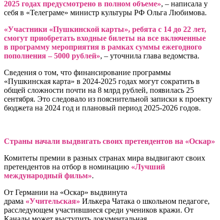
2025 годах предусмотрено в полном объеме»
, – написала у
себя в «Телеграме» министр культуры РФ Ольга Любимова.
«Участники «Пушкинской карты», ребята с 14 до 22 лет,
смогут приобретать входные билеты на все включенные
в программу мероприятия в рамках суммы ежегодного
пополнения – 5000 рублей»
, – уточнила глава ведомства.
Сведения о том, что финансирование программы
«Пушкинская карта» в 2024-2025 годах могут сократить в
общей сложности почти на 8 млрд рублей, появилась 25
сентября. Это следовало из пояснительной записки к проекту
бюджета на 2024 год и плановый период 2025-2026 годов.
Страны начали выдвигать своих претендентов на «Оскар»
Комитеты премии в разных странах мира выдвигают своих
претендентов на отбор в номинацию
«Лучший
международный фильм»
.
От Германии на «Оскар» выдвинута
драма
«Учительская»
Илькера Чатака о школьном педагоге,
расследующем участившиеся среди учеников кражи. От
Канады может выступить документальная