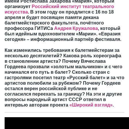
имени Ростислава Захарова «Мария», который
организует
Российский институт театрального
искусства
. В этом году он продлится с 16 по 18
апреля и будет посвящен памяти декана
балетмейстерского факультета, почётного
профессора ГИТИСа
Андрея Кружалова
, который
был идейным вдохновителем «Марии».
«
Евразия
сегодня
»
–
информационный партнёр фестиваля.
Как изменились требования к балетмейстерам за
несколько десятилетий? Какова роль хореографа
в становлении артиста? Почему Вячеслава
Гордеева прозвали «золотым мальчиком» и с чего
начинался его путь в балет? Сколько стран с
гастролями посетил театр «Русский балет» и за что
артистов полюбили за рубежом? Почему Гордеев
остался верен российской публике и не
согласился переехать за границу? На эти и другие
вопросы народный артист СССР ответил в
интервью авторам проекта
«Широкий взгляд»
.