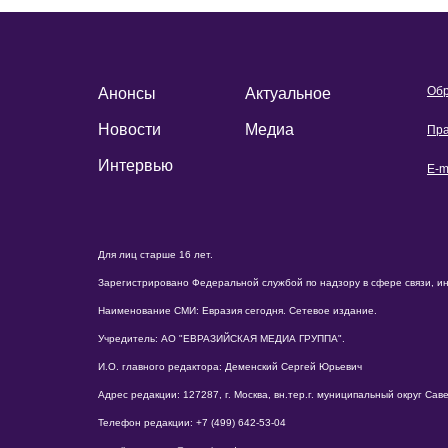
Обр
Анонсы
Актуальное
Новости
Медиа
Пра
Интервью
E-m
Для лиц старше 16 лет.
Зарегистрировано Федеральной службой по надзору в сфере связи, и
Наименование СМИ: Евразия сегодня. Сетевое издание.
Учредитель: АО "ЕВРАЗИЙСКАЯ МЕДИА ГРУППА".
И.О. главного редактора: Деменский Сергей Юрьевич
Адрес редакции: 127287, г. Москва, вн.тер.г. муниципальный округ Савело
Телефон редакции: +7 (499) 642-53-04