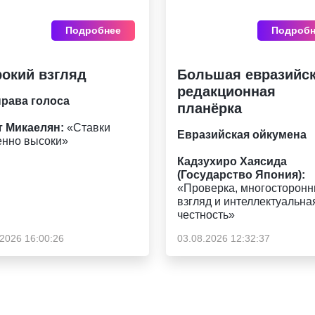
Подробнее
Подробн
окий взгляд
Большая евразийс
редакционная
права голоса
планёрка
т Микаелян:
«Ставки
Евразийская ойкумена
енно высоки»
Кадзухиро Хаясида
(Государство Япония):
«Проверка, многосторонн
взгляд и интеллектуальна
честность»
.2026 16:00:26
03.08.2026 12:32:37