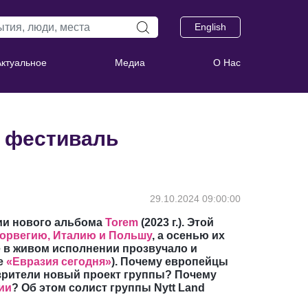
English
Актуальное
Медиа
О Нас
й фестиваль
29.10.2024 09:00:00
ии нового альбома
Torem
(2023 г.). Этой
орвегию, Италию и Польшу
, а осенью их
 в живом исполнении прозвучало и
е
«Евразия сегодня»
). Почему европейцы
 зрители новый проект группы? Почему
ии
? Об этом солист группы Nytt Land