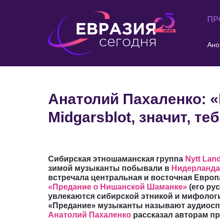
ПР
Ано
Анатолий Пахаленко: 
Midgarsblot, значит, т
Сибирская этношаманская группа
Nytt Lan
зимой музыканты побывали в
Нидерландах
встречала центральная и восточная Европ
«Предание о Нишанской Шаманке»
(его ру
увлекаются сибирской этникой и мифолог
«Предание» музыканты называют аудиоспе
Анатолий Пахаленко
рассказал авторам п