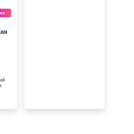
ее
кая
ий
я