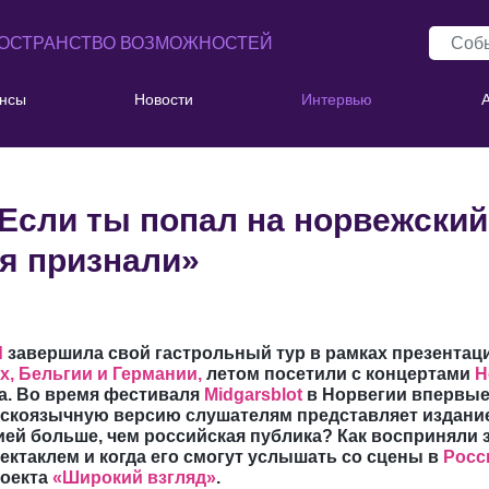
ОСТРАНСТВО ВОЗМОЖНОСТЕЙ
нсы
Новости
Интервью
«Если ты попал на норвежски
ебя признали»
d
завершила свой гастрольный тур в рамках презентац
, Бельгии и Германии,
летом посетили с концертами
Н
а. Во время фестиваля
Midgarsblot
в Норвегии впервые
сскоязычную версию слушателям представляет издани
ией больше, чем российская публика? Как восприняли
ктаклем и когда его смогут услышать со сцены в
Росс
роекта
«Широкий взгляд»
.