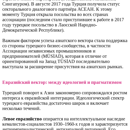
Сингапуром). В августе 2017 года Турция получила статус
секторального диалогового партнёра АСЕАН. К этому
моменту Турция открыла посольства во всех странах
ассоциации (последним стало приступившее к работе в 2017
году турецкое посольство в Лаосской Народно-
Демократической Республике).
Важным фактором успеха азиатского вектора стала поддержка
со стороны турецкого бизнес-сообщества, в частности
Ассоциации независимых промышленников и
предпринимателей (MÜSİAD), которая в отличие от
ориентированной на Запад TÜSİAD последовательно
выступала за расширение присутствия на азиатских рынках.
Евразийский вектор: между идеологией и прагматизмом
Турецкий поворот к Азии закономерно сопровождался ростом
интереса к евразийской интеграции. Идеологический спектр
турецкого евразийства достаточно широк и включает
несколько течений.
Левое евразийство
опирается на интеллектуальное наследие
кемалистов-социалистов 1930–1960-х годов и характеризуется
антиимпериалистической, антизападной риторикой. Его