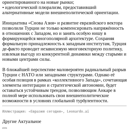
ориентированного на новые рынки;
• идеологический плюрализм, предоставивший
альтернативные модели внешнеполитической ориентации.
Инициатива «Снова Азия» и развитие евразийского вектора
позволили Турции не только компенсировать напряжённость
в отношениях с Западом, но и занять особую нишу в
формирующейся многополярной архитектуре. Сохраняя
формальную принадлежность к западным институтам, Турция
де-факто проводит независимую многовекторную политику,
извлекая выгоду из конкурентной динамики между старыми и
новыми центрами силы.
В ближайшей перспективе маловероятен радикальный разрыв
Турции с НАТО или западными структурами. Однако её
особая позиция в рамках «коллективного Запада», сочетающая
элементы интеграции и стратегической автономии, будет
оставаться устойчивым трендом, позволяющим Анкаре в
полной мере использовать свои внешнеполитические
возможности в условиях глобальной турбулентности.
Иллюстрация: «Евразия сегодня», Leonardo.ai
Другие Актуальное