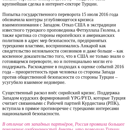
крупнейшая сделка в интернет-секторе Турции.
Попытка государственного переворота 15 июля 2016 года
обозначила контуры углубляющегося кризиса
взаимопонимания с Западом. Отказ США в экстрадиции
известного турецкого проповедника Фетхуллаха Гюлена, а
также критика со стороны европейских и американских
политиков в адрес мер безопасности, предпринятых
турецкими властями, воспринимались Анкарой как
свидетельство нелояльности союзников и даже больше – как
косвенное доказательство того, что в США не только знали о
готовящемся перевороте, но и потенциально могли его
поддержать. Расхождение в подходах к оценке событий 2016
года – приоритетность прав человека со стороны Запада
против общественной безопасности со стороны Турции –
усугубило взаимное недоверие.
Существенный раскол внёс сирийский кризис. Поддержка
Западом курдских формирований YPG/PYD, которые Турция
считает связанными с Рабочей партией Курдистана (РПК),
вступила в прямое противоречие с турецкими интересами
национальной безопасности.
В отличие от западных партнёров, Россия проявила большее
понимание озабоченностей Анкары, что позволило Турции