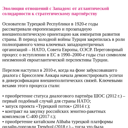
Эволюция отношений с Западом: от атлантической
солидарности к стратегическому партнёрству
Основатели Турецкой Республики в 1920-е годы
рассматривали европеизацию и прозападную
внешнеполитическую ориентацию как императив развития
страны. В период холодной войны Турция закрепилась в роли
полноправного члена ключевых западоцентричных
организаций – НАТО, Совета Европы, ОЭСР. Переговорный
процесс о вступлении в ЕС в 1990–2000-е годы стал символом
неизменной евроатлантической перспективы Турции.
Перелом наступил в 2010-е, когда на фоне забуксовавшего
диалога с Брюсселем Анкара начала демонстрировать успехи
в диверсификации внешнеполитических связей. Ключевыми
вехами этого процесса стали:
• приобретение статуса диалогового партнёра ШОС (2012 г.) –
первый подобный случай для страны НАТО;
• запуск проекта «Турецкий поток» (2014 г.);
• контракт на закупку российских зенитно-ракетных
комплексов С-400 (2017 г.);
• приобретение китайским Alibaba турецкой платформы
онлайн-торговли Trendyol (2018 г.) – тогда это была