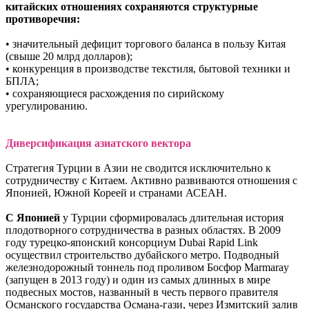
китайских отношениях сохраняются структурные
противоречия:
• значительный дефицит торгового баланса в пользу Китая
(свыше 20 млрд долларов);
• конкуренция в производстве текстиля, бытовой техники и
БПЛА;
• сохраняющиеся расхождения по сирийскому
урегулированию.
Диверсификация азиатского вектора
Стратегия Турции в Азии не сводится исключительно к
сотрудничеству с Китаем. Активно развиваются отношения с
Японией, Южной Кореей и странами АСЕАН.
С Японией
у Турции сформировалась длительная история
плодотворного сотрудничества в разных областях. В 2009
году турецко-японский консорциум Dubai Rapid Link
осуществил строительство дубайского метро. Подводный
железнодорожный тоннель под проливом Босфор Marmaray
(запущен в 2013 году) и один из самых длинных в мире
подвесных мостов, названный в честь первого правителя
Османского государства Османа-гази, через Измитский залив