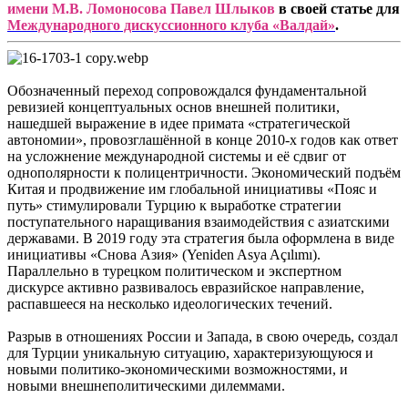
имени М.В. Ломоносова
Павел Шлыков
в своей статье для
Международного дискуссионного клуба «Валдай»
.
Обозначенный переход сопровождался фундаментальной
ревизией концептуальных основ внешней политики,
нашедшей выражение в идее примата «стратегической
автономии», провозглашённой в конце 2010-х годов как ответ
на усложнение международной системы и её сдвиг от
однополярности к полицентричности. Экономический подъём
Китая и продвижение им глобальной инициативы «Пояс и
путь» стимулировали Турцию к выработке стратегии
поступательного наращивания взаимодействия с азиатскими
державами. В 2019 году эта стратегия была оформлена в виде
инициативы «Снова Азия» (Yeniden Asya Açılımı).
Параллельно в турецком политическом и экспертном
дискурсе активно развивалось евразийское направление,
распавшееся на несколько идеологических течений.
Разрыв в отношениях России и Запада, в свою очередь, создал
для Турции уникальную ситуацию, характеризующуюся и
новыми политико-экономическими возможностями, и
новыми внешнеполитическими дилеммами.