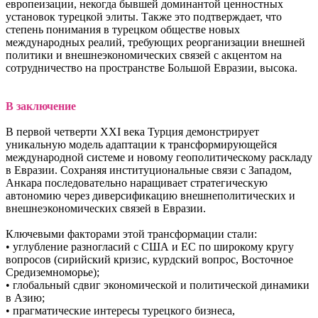
европеизации, некогда бывшей доминантой ценностных
установок турецкой элиты. Также это подтверждает, что
степень понимания в турецком обществе новых
международных реалий, требующих реорганизации внешней
политики и внешнеэкономических связей с акцентом на
сотрудничество на пространстве Большой Евразии, высока.
В заключение
В первой четверти XXI века Турция демонстрирует
уникальную модель адаптации к трансформирующейся
международной системе и новому геополитическому раскладу
в Евразии. Сохраняя институциональные связи с Западом,
Анкара последовательно наращивает стратегическую
автономию через диверсификацию внешнеполитических и
внешнеэкономических связей в Евразии.
Ключевыми факторами этой трансформации стали:
• углубление разногласий с США и ЕС по широкому кругу
вопросов (сирийский кризис, курдский вопрос, Восточное
Средиземноморье);
• глобальный сдвиг экономической и политической динамики
в Азию;
• прагматические интересы турецкого бизнеса,