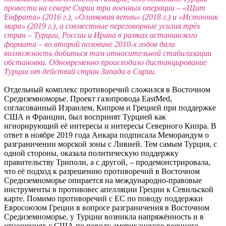
провести на севере Сирии три военных операции – «Щит
Евфрата» (2016 г.), «Оливковая ветвь» (2018 г.) и «Источник
мира» (2019 г.), а совместные переговорные усилия трёх
стран – Турции, России и Ирана в рамках астанинского
формата – во второй половине 2010-х годов дали
возможность добиться там относительной стабилизации
обстановки. Одновременно происходило дистанцирование
Турции от действий стран Запада в Сирии.
Отдельный комплекс противоречий сложился в Восточном
Средиземноморье. Проект газопровода EastMed,
согласованный Израилем, Кипром и Грецией при поддержке
США и Франции, был воспринят Турцией как
игнорирующий её интересы и интересы Северного Кипра. В
ответ в ноябре 2019 года Анкара подписала Меморандум о
разграничении морской зоны с Ливией. Тем самым Турция, с
одной стороны, оказала политическую поддержку
правительству Триполи, а с другой, – продемонстрировала,
что её подход к разрешению противоречий в Восточном
Средиземноморье опирается на международно-правовые
инструменты в противовес апелляции Греции к Севильской
карте. Помимо противоречий с ЕС по поводу поддержки
Евросоюзом Греции в вопросе разграничения в Восточном
Средиземноморье, у Турции возникла напряжённость и в
отношениях с США по поводу американского военного