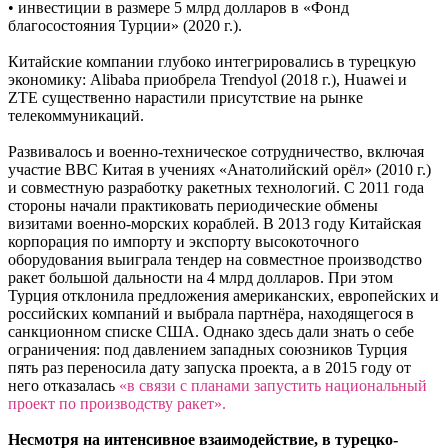
• инвестиции в размере 5 млрд долларов в «Фонд
благосостояния Турции» (2020 г.).
Китайские компании глубоко интегрировались в турецкую
экономику: Alibaba приобрела Trendyol (2018 г.), Huawei и
ZTE существенно нарастили присутствие на рынке
телекоммуникаций.
Развивалось и военно-техническое сотрудничество, включая
участие ВВС Китая в учениях «Анатолийский орёл» (2010 г.)
и совместную разработку ракетных технологий. С 2011 года
стороны начали практиковать периодические обмены
визитами военно-морских кораблей. В 2013 году Китайская
корпорация по импорту и экспорту высокоточного
оборудования выиграла тендер на совместное производство
ракет большой дальности на 4 млрд долларов. При этом
Турция отклонила предложения американских, европейских и
российских компаний и выбрала партнёра, находящегося в
санкционном списке США. Однако здесь дали знать о себе
ограничения: под давлением западных союзников Турция
пять раз переносила дату запуска проекта, а в 2015 году от
него отказалась
«в связи с планами запустить национальный
проект по производству ракет».
Несмотря на интенсивное взаимодействие, в турецко-