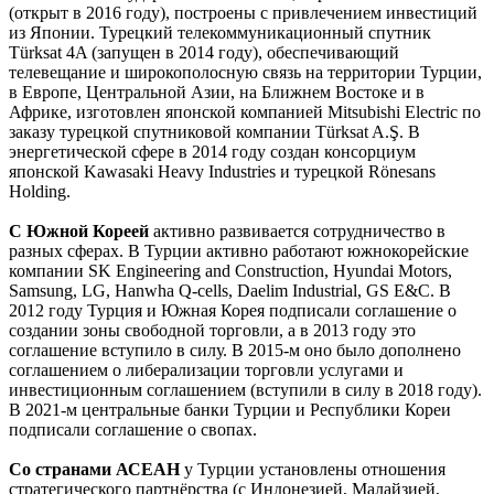
(открыт в 2016 году), построены с привлечением инвестиций
из Японии. Турецкий телекоммуникационный спутник
Türksat 4A (запущен в 2014 году), обеспечивающий
телевещание и широкополосную связь на территории Турции,
в Европе, Центральной Азии, на Ближнем Востоке и в
Африке, изготовлен японской компанией Mitsubishi Electric по
заказу турецкой спутниковой компании Türksat A.Ş. В
энергетической сфере в 2014 году создан консорциум
японской Kawasaki Heavy Industries и турецкой Rönesans
Holding.
С Южной Кореей
активно развивается сотрудничество в
разных сферах. В Турции активно работают южнокорейские
компании SK Engineering and Construction, Hyundai Motors,
Samsung, LG, Hanwha Q-cells, Daelim Industrial, GS E&C. В
2012 году Турция и Южная Корея подписали соглашение о
создании зоны свободной торговли, а в 2013 году это
соглашение вступило в силу. В 2015-м оно было дополнено
соглашением о либерализации торговли услугами и
инвестиционным соглашением (вступили в силу в 2018 году).
В 2021-м центральные банки Турции и Республики Кореи
подписали соглашение о свопах.
Со странами АСЕАН
у Турции установлены отношения
стратегического партнёрства (с Индонезией, Малайзией,