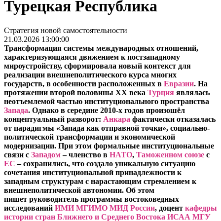
Турецкая Республика
Стратегия новой самостоятельности
21.03.2026 13:00:00
Трансформация системы международных отношений,
характеризующаяся движением к постзападному
мироустройству, сформировала новый контекст для
реализации внешнеполитического курса многих
государств, в особенности расположенных в
Евразии
. На
протяжении второй половины XX века
Турция
являлась
неотъемлемой частью институционального пространства
Запада
. Однако в середине 2010-х годов произошёл
концептуальный разворот:
Анкара
фактически отказалась
от парадигмы «Запада как отправной точки», социально-
политической трансформации и экономической
модернизации. При этом формальные институциональные
связи с
Западом
– членство в
НАТО
,
Т
аможенном
союзе
с
ЕС
– сохранились, что создало уникальную ситуацию
сочетания институциональной принадлежности к
западным структурам с нарастающим стремлением к
внешнеполитической автономии. Об этом
пишет
руководитель программы востоковедных
исследований
ИМИ МГИМО МИД России
, доцент
кафедры
истории стран Ближнего и Среднего Востока ИСАА МГУ