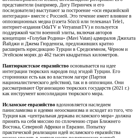
представители (например, Догу Перинчек и его
последователи) выступают за построение «оси евразийской
интеграции» вместе с Россией. Это течение имеет влияние в
оппозиционных медиа (газета Sözcü или телеканал Tele1,
интернет-издания OdaTV и VeryansınTV) и пользуется
поддержкой части военной элиты, включая авторов
концепции «Голубая Родина» (Mavi Vatan) адмиралов Джихата
Йайджи и Джема Гюрдениза, предложивших кратно
расширить юрисдикцию Турции в Средиземном, Чёрном и
Эгейском морях до 462 тысяч квадратных километров.
Пантюркистское евразийство
основывается на идее
интеграции тюркских народов под эгидой Турции. Его
сторонники есть как во властном лагере (Партия
националистического действия), так и в оппозиции. Они
рассматривают Организацию тюркских государств (2021 г.)
как инструмент консолидации тюркского мира.
Исламское евразийство
вдохновляется наследием
панисламизма и идеями неоосманизма и исходит из того, что
Турция как «центральная держава исламского мира» должна
принять на себя миссию по сплочению стран Ближнего
Востока, Северной Африки и Евразии. Попытку
практической реализации идей исламского евразийства
можно увидеть в деятельности политических партий