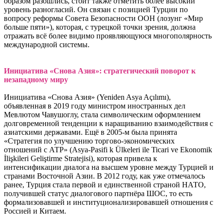
образом разошлись, стоит также отметить более высокий
уровень разногласий. Он связан с позицией Турции по
вопросу реформы Совета Безопасности ООН (лозунг «Мир
больше пяти»), которая, с турецкой точки зрения, должна
отражать всё более видимо проявляющуюся многополярность
международной системы.
Инициатива «Снова Азия»: стратегический поворот к
незападному миру
Инициатива «Снова Азия» (Yeniden Asya Açılımı),
объявленная в 2019 году министром иностранных дел
Мевлютом Чавушоглу, стала символическим оформлением
долговременной тенденции к наращиванию взаимодействия с
азиатскими державами. Ещё в 2005-м была принята
«Стратегия по улучшению торгово-экономических
отношений с АТР» (Asya-Pasifi k Ülkeleri ile Ticari ve Ekonomik
İlişkileri Geliştirme Stratejisi), которая привела к
интенсификации диалога на высшем уровне между Турцией и
странами Восточной Азии. В 2012 году, как уже отмечалось
ранее, Турция стала первой и единственной страной НАТО,
получившей статус диалогового партнёра ШОС, то есть
формализовавшей и институционализировавшей отношения с
Россией и Китаем.