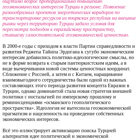
ощутимо возрос пропорционально повышению
геоэкономических интересов Турции в регионе. Появление
разнообразных проектов энергетических коридоров по
транспортировке ресурсов из тюркских республик на внешние
рынки через территорию Турции задало условия для
пересмотра подходов к евразийскому пространству,
ставшему самостоятельной геоэкономической ценностью.
В 2000-е годы с приходом к власти Партии справедливости и
развития Реджепа Тайипа Эрдогана к сугубо экономическим
интересам добавились политико-идеологические смыслы, но
не в форме возврата к старым пантюркистским идеям, а в
виде вычерчивания новой системы ценностных координат.
Сближение с Россией, а затем и с Китаем, наращивание
взаимовыгодного сотрудничества были одной из важных
составляющих этого периода развития концепта Евразии в
Турции, однако доминантой стала новая стратегия внешней
политики с ностальгией по имперскому прошлому и
реминисценциями «османского геополитического
пространства». Идеология не вытеснила геоэкономический
прагматизм и нацеленность на проведение собственных
экономических интересов.
Всё это иллюстрирует активизацию поиска Турцией
альтернатив идее политической и экономической