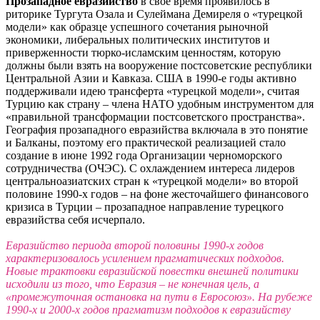
Прозападное евразийство
в своё время проявилось в
риторике Тургута Озала и Сулеймана Демиреля о «турецкой
модели» как образце успешного сочетания рыночной
экономики, либеральных политических институтов и
приверженности тюрко-исламским ценностям, которую
должны были взять на вооружение постсоветские республики
Центральной Азии и Кавказа. США в 1990-е годы активно
поддерживали идею трансферта «турецкой модели», считая
Турцию как страну – члена НАТО удобным инструментом для
«правильной трансформации постсоветского пространства».
География прозападного евразийства включала в это понятие
и Балканы, поэтому его практической реализацией стало
создание в июне 1992 года Организации черноморского
сотрудничества (ОЧЭС). С охлаждением интереса лидеров
центральноазиатских стран к «турецкой модели» во второй
половине 1990-х годов – на фоне жесточайшего финансового
кризиса в Турции – прозападное направление турецкого
евразийства себя исчерпало.
Евразийство периода второй половины 1990-х годов
характеризовалось усилением прагматических подходов.
Новые трактовки евразийской повестки внешней политики
исходили из того, что Евразия – не конечная цель, а
«промежуточная остановка на пути в Евросоюз». На рубеже
1990-х и 2000-х годов прагматизм подходов к евразийству