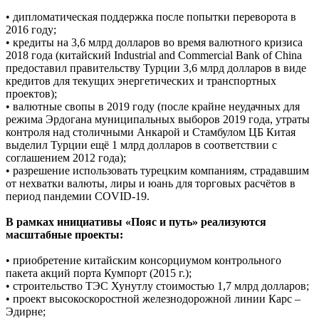
• дипломатическая поддержка после попытки переворота в
2016 году;
• кредиты на 3,6 млрд долларов во время валютного кризиса
2018 года (китайский Industrial and Commercial Bank of China
предоставил правительству Турции 3,6 млрд долларов в виде
кредитов для текущих энергетических и транспортных
проектов);
• валютные свопы в 2019 году (после крайне неудачных для
режима Эрдогана муниципальных выборов 2019 года, утраты
контроля над столичными Анкарой и Стамбулом ЦБ Китая
выделил Турции ещё 1 млрд долларов в соответствии с
соглашением 2012 года);
• разрешение использовать турецким компаниям, страдавшим
от нехватки валюты, лиры и юань для торговых расчётов в
период пандемии COVID-19.
В рамках инициативы «Пояс и путь» реализуются
масштабные проекты:
• приобретение китайским консорциумом контрольного
пакета акций порта Кумпорт (2015 г.);
• строительство ТЭС Хунутлу стоимостью 1,7 млрд долларов;
• проект высокоскоростной железнодорожной линии Карс –
Эдирне;