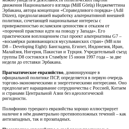
движения Национального взгляда (Millî Görüş) Неджеметтина
Эрбакана, автора концепции «Справедливого порядка» (Adil
Düzen), предполагавшей выработку альтернативной внешней
политики, сочетающей национальные интересы с
приверженностью исламским ценностям и отказом от
«порочной практики идти на поводу у Запада». Его
практическим воплощением стал проект альтернативы G7 –
«восьмёрки развивающихся мусульманских стран» (M8 или
D8 – Developing Eight): Бангладеш, Египет, Индонезия, Иран,
Малайзия, Нигерия, Пакистан и Турция. Учредительный съезд
группы D8 состоялся в Стамбуле 15 июня 1997 года – за две
недели до отставки Эрбакана.
Прагматическое евразийство
, доминирующее в
официальной политике ПСР, определяется в первую очередь
торгово-экономическими и энергетическими интересами. Оно
предполагает наращивание сотрудничества с Россией, Китаем
и странами Центральной Азии без идеологической
ригидности.
Полифонию турецкого евразийства хорошо иллюстрирует
наличие в нём диаметрально противоположных течений – как
антизападных, так и прозападных.