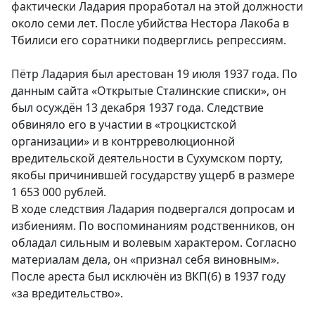
фактически Ладария проработал на этой должности
около семи лет. После убийства Нестора Лакоба в
Тбилиси его соратники подверглись репрессиям.
Пётр Ладария был арестован 19 июля 1937 года. По
данным сайта «Открытые Сталинские списки», он
был осуждён 13 декабря 1937 года. Следствие
обвиняло его в участии в «троцкистской
организации» и в контрреволюционной
вредительской деятельности в Сухумском порту,
якобы причинившей государству ущерб в размере
1 653 000 рублей.
В ходе следствия Ладария подвергался допросам и
избиениям. По воспоминаниям родственников, он
обладал сильным и волевым характером. Согласно
материалам дела, он «признал себя виновным».
После ареста был исключён из ВКП(б) в 1937 году
«за вредительство».