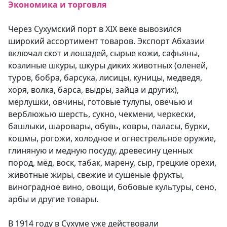
Экономика и торговля
Через Сухумский порт в XIX веке вывозился
широкий ассортимент товаров. Экспорт Абхазии
включал скот и лошадей, сырые кожи, сафьяны,
козлиные шкуры, шкуры диких животных (оленей,
туров, бобра, барсука, лисицы, куницы, медведя,
хоря, волка, барса, выдры, зайца и других),
мерлушки, овчины, готовые тулупы, овечью и
верблюжью шерсть, сукно, чекмени, черкески,
башлыки, шаровары, обувь, ковры, паласы, бурки,
кошмы, рогожи, холодное и огнестрельное оружие,
глиняную и медную посуду, древесину ценных
пород, мёд, воск, табак, марену, сыр, грецкие орехи,
животные жиры, свежие и сушёные фрукты,
виноградное вино, овощи, бобовые культуры, сено,
арбы и другие товары.
В 1914 году в Сухуме уже действовали