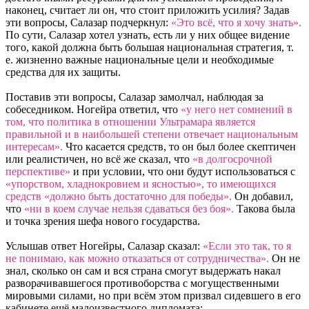
наконец, считает ли он, что стоит приложить усилия? Задав
эти вопросы, Салазар подчеркнул:
«Это всё, что я хочу знать».
По сути, Салазар хотел узнать, есть ли у них общее видение
того, какой должна быть большая национальная стратегия, т.
е. жизненно важные национальные цели и необходимые
средства для их защиты.
Поставив эти вопросы, Салазар замолчал, наблюдая за
собеседником. Ногейра ответил, что
«у него нет сомнений в
том, что политика в отношении Ультрамара является
правильной и в наибольшей степени отвечает национальным
интересам».
Что касается средств, то он был более скептичен
или реалистичен, но всё же сказал, что
«в долгосрочной
перспективе»
и при условии, что они будут использоваться с
«упорством, хладнокровием и ясностью», то имеющихся
средств «должно быть достаточно для победы».
Он добавил,
что
«ни в коем случае нельзя сдаваться без боя».
Такова была
и точка зрения шефа нового государства.
Услышав ответ Ногейры, Салазар сказал:
«Если это так, то я
не понимаю, как можно отказаться от сотрудничества».
Он не
знал, сколько он сам и вся страна смогут выдержать накал
разворачивавшегося противоборства с могущественными
мировыми силами, но при всём этом призвал сидевшего в его
кабинете ещё малоизвестного дипломата: