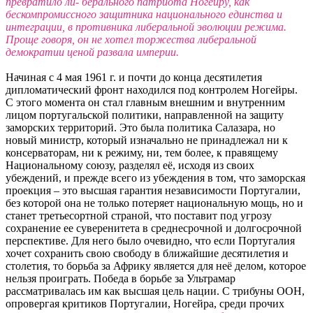
превратило ли- берального патриота Ногейру, как
бескомпромиссного защитника национального единства и
интеграции, в противника либеральной эволюции режима.
Проще говоря, он не хотел торжества либеральной
демократии ценой развала империи.
Начиная с 4 мая 1961 г. и почти до конца десятилетия
дипломатический фронт находился под контролем Ногейры.
С этого момента он стал главным внешним и внутренним
лицом португальской политики, направленной на защиту
заморских территорий. Это была политика Салазара, но
новый министр, который изначально не принадлежал ни к
консерваторам, ни к режиму, ни, тем более, к правящему
Национальному союзу, разделял её, исходя из своих
убеждений, и прежде всего из убеждения в том, что заморская
проекция – это высшая гарантия независимости Португалии,
без которой она не только потеряет национальную мощь, но и
станет третьесортной страной, что поставит под угрозу
сохранение ее суверенитета в среднесрочной и долгосрочной
перспективе. Для него было очевидно, что если Португалия
хочет сохранить свою свободу в ближайшие десятилетия и
столетия, то борьба за Африку является для неё делом, которое
нельзя проиграть. Победа в борьбе за Ультрамар
рассматривалась им как высшая цель нации. С трибуны ООН,
опровергая критиков Португалии, Ногейра, среди прочих