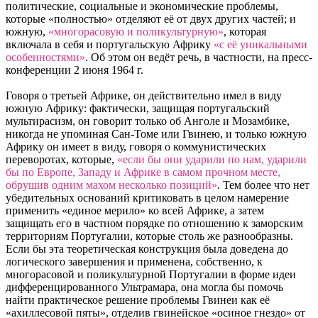
политические, социальные и экономические проблемы,
которые «полностью» отделяют её от двух других частей; и
южную,
«многорасовую и поликультурную»
, которая
включала в себя и португальскую Африку
«с её уникальными
особенностями»
. Об этом он ведёт речь, в частности, на пресс-
конференции 2 июня 1964 г.
Говоря о третьей Африке, он действительно имел в виду
южную Африку: фактически, защищая португальский
мультирасизм, он говорит только об Анголе и Мозамбике,
никогда не упоминая Сан-Томе или Гвинею, и только южную
Африку он имеет в виду, говоря о коммунистических
переворотах, которые,
«если бы они ударили по нам, ударили
бы по Европе, Западу и Африке в самом прочном месте,
обрушив одним махом несколько позиций»
. Тем более что нет
убедительных оснований критиковать в целом намерение
применить «единое мерило» ко всей Африке, а затем
защищать его в частном порядке по отношению к заморским
территориям Португалии, которые столь же разнообразны.
Если бы эта теоретическая конструкция была доведена до
логического завершения и применена, собственно, к
многорасовой и поликультурной Португалии в форме идеи
дифференцированного Ультрамара, она могла бы помочь
найти практическое решение проблемы Гвинеи как её
«ахиллесовой пяты», отделив гвинейское «осиное гнездо» от