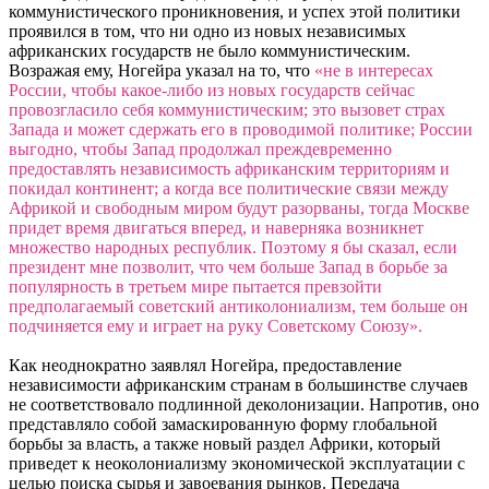
коммунистического проникновения, и успех этой политики
проявился в том, что ни одно из новых независимых
африканских государств не было коммунистическим.
Возражая ему, Ногейра указал на то, что
«не в интересах
России, чтобы какое-либо из новых государств сейчас
провозгласило себя коммунистическим; это вызовет страх
Запада и может сдержать его в проводимой политике; России
выгодно, чтобы Запад продолжал преждевременно
предоставлять независимость африканским территориям и
покидал континент; а когда все политические связи между
Африкой и свободным миром будут разорваны, тогда Москве
придет время двигаться вперед, и наверняка возникнет
множество народных республик. Поэтому я бы сказал, если
президент мне позволит, что чем больше Запад в борьбе за
популярность в третьем мире пытается превзойти
предполагаемый советский антиколониализм, тем больше он
подчиняется ему и играет на руку Советскому Союзу».
Как неоднократно заявлял Ногейра, предоставление
независимости африканским странам в большинстве случаев
не соответствовало подлинной деколонизации. Напротив, оно
представляло собой замаскированную форму глобальной
борьбы за власть, а также новый раздел Африки, который
приведет к неоколониализму экономической эксплуатации с
целью поиска сырья и завоевания рынков. Передача