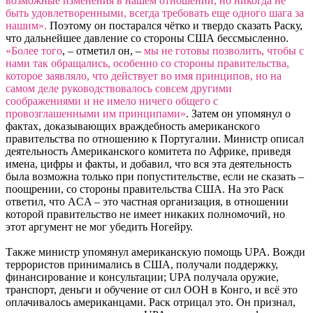
возможные изменения в нашем отношении, но никогда не
быть удовлетворенными, всегда требовать еще одного шага за
нашим».
Поэтому он постарался чётко и твердо сказать Раску,
что дальнейшее давление со стороны США бессмысленно.
«Более того
, – отметил он, –
мы не готовы позволить, чтобы с
нами так обращались, особенно со стороны правительства,
которое заявляло, что действует во имя принципов, но на
самом деле руководствовалось совсем другими
соображениями и не имело ничего общего с
провозглашенными им принципами»
. Затем он упомянул о
фактах, доказывающих враждебность американского
правительства по отношению к Португалии. Министр описал
деятельность Американского комитета по Африке, приведя
имена, цифры и факты, и добавил, что вся эта деятельность
была возможна только при попустительстве, если не сказать –
поощрении, со стороны правительства США. На это Раск
ответил, что ACA – это частная организация, в отношении
которой правительство не имеет никаких полномочий, но
этот аргумент не мог убедить Ногейру.
Также министр упомянул американскую помощь UPA. Вожди
террористов принимались в США, получали поддержку,
финансирование и консультации; UPA получала оружие,
транспорт, деньги и обучение от сил ООН в Конго, и всё это
оплачивалось американцами. Раск отрицал это. Он признал,