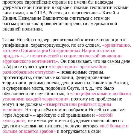
просторов европейские страны не имели бы надежды
удержать свои позиции в борьбе с такими геополитическими
гигантами, как США, Россия, а в перспективе – Китай и
Индия. Нежелание Вашингтона считаться с этим он
рассматривал как проявление незрелости американской
внешней политики.
Также Ногейра подверг решительной критике тенденцию к
унификации, характеризующую, по его словам,
«ориентацию,
которую Организация Объединенных Наций пытается
придать <...> политической и социологической эволюции
африканского континента».
Он показывает, что на самом деле
в Африке существуют
«территории с чрезвычайно
разнообразным статусом»
– независимые страны,
протектораты, отдельные колонии, федерированные
территории, режимы опеки, департаменты, такие как Алжир,
и суверенные места, подобные Сеуте, и т. д., что было
обусловлено не случайностью, а
«специфическими и особыми
условиями каждой территории»,
поэтому их проблемы не
могут и не должны
«измеряться или решаться одним
мерилом».
Но при всём их многообразии Ногейра выделяет
«три Африки» – арабскую с её традициями и
«особой
культурой»
, не имеющей ничего фундаментально общего с
другими частями континента; черную, которая
«всё больше и
больше опасается арабов»
и погружается в свои