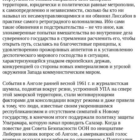
территории, юридически и политически равные метрополии,
к самоопределению и независимости, сколько бы кто ни
называл их несамоуправляющимися и ни обвинял Лиссабон в
практике самого ретроградного колониализма. Ибо сами
такие обвинения и подстрекательства – не что иное, как
злонамеренные попытки вмешательства во внутренние дела
суверенного государства в стремлении расчленить его, чтобы
открыть путь, ссылаясь на благочестивые принципы, к
удовлетворению прожорливых аппетитов и к установлению
деспотического мирового господства в ситуации,
характеризующейся упадком европейских держав,
конкуренцией со стороны новых империализмов и угрозой
окружения Запада коммунистическим миром.
События в Анголе ранней весной 1961 г. и журналистская
шумиха, поднятая вокруг резни, устроенной УПА на севере
этой заморской территории, стали мотивирующими
факторами для консолидации вокруг режима и даже привели
к тому, что люди, известные своим укоренившимся
республиканизмом и отсутствием симпатий к Новому
государству, в конечном итоге поддержали политику защиты
Ультрамара, которую начал проводить Салазар. Когда в
повестке дня Совета Безопасности ООН по инициативе
Либерии возник вопрос об Анголе, а американский голос
впервые оказался враждебным по отношению к Португалии,