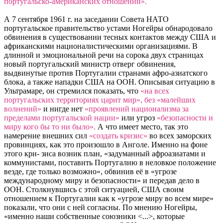
португальско-американских отношений».
А 7 сентября 1961 г. на заседании Совета НАТО
португальское правительство устами Ногейры обнародовало
обвинения в существовании тесных контактов между США и
африканскими националистическими организациями. В
длинной и эмоциональной речи на сорока двух страницах
новый португальский министр отверг обвинения,
выдвинутые против Португалии странами афро-азиатского
блока, а также нападки США на ООН. Описывая ситуацию в
Ультрамаре, он стремился показать, что
«на всех
португальских территориях царит мир», без «малейших
волнений»
и нигде нет
«проявлений национализма за
пределами португальской нации»
или угроз
«безопасности и
миру кого бы то ни было».
А что имеет место, так это
намерение внешних сил
«создать кризис»
во всех заморских
провинциях, как это произошло в Анголе. Именно на фоне
этого кри- зиса возник план, «задуманный афроазиатами и
коммунистами, поставить Португалию в неловкое положение
везде, где только возможно», обвинив её в «угрозе
международному миру и безопасности» и передав дело в
ООН. Столкнувшись с этой ситуацией, США своим
отношением к Португалии как к «угрозе миру во всем мире»
показали, что они с ней согласны. По мнению Ногейры,
«именно наши собственные союзники <...>, которые