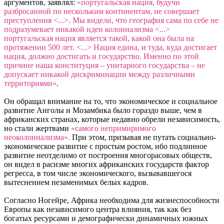
аргументов, заявлял:
«португальская нация, будучи
разбросанной по нескольким континентам, не совершает
преступления <...>. Мы видели, что география сама по себе не
подразумевает никакой идеи колониализма <...>
португальская нация является такой, какой она
была на
протяжении 500 лет. <...> Нация едина, и туда, куда достигает
нация, должно достигать и государство. Именно по этой
причине наша конституция – унитарного государства – не
допускает никакой дискриминации между различными
территориями»
.
Он обращал внимание на то, что экономическое и социальное
развитие Анголы и Мозамбика было гораздо выше, чем в
африканских странах, которые недавно обрели независимость,
но стали жертвами
«самого непримиримого
неоколониализма».
При этом, призывая не путать социально-
экономическое развитие с простым ростом, ибо подлинное
развитие неотделимо от построения многорасовых обществ,
он видел в расизме многих африканских государств фактор
регресса, в том числе экономического, вызывавшегося
вытеснением незаменимых белых кадров.
Согласно Ногейре, Африка необходима для жизнеспособности
Европы как независимого центра влияния, так как без
богатых ресурсами и демографически динамичных южных