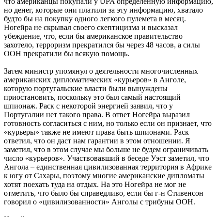
что американцы покупали у UPA определенную информацию,
но денег, которые они платили за эту информацию, хватало
будто бы на покупку одного легкого пулемета в месяц.
Ногейра не скрывал своего скептицизма и высказал
убеждение, что, если бы американское правительство
захотело, терроризм прекратился бы через 48 часов, а силы
ООН прекратили бы всякую помощь.
Затем министр упомянул о деятельности многочисленных
американских дипломатических «курьеров» в Анголе,
которую португальские власти были вынуждены
приостановить, поскольку это был самый настоящий
шпионаж. Раск с некоторой энергией заявил, что у
Португалии нет такого права. В ответ Ногейра выразил
готовность согласиться с ним, но только если он признает, что
«курьеры» также не имеют права быть шпионами. Раск
ответил, что он даст нам гарантии в этом отношении. Я
заметил, что в этом случае мы больше не будем ограничивать
число «курьеров». Участвовавший в беседе Уэст заметил, что
Ангола – единственная цивилизованная территория в Африке
к югу от Сахары, поэтому многие американские дипломаты
хотят поехать туда на отдых. На это Ногейра не мог не
отметить, что было бы справедливо, если бы г-н Стивенсон
говорил о «цивилизованности» Анголы с трибуны ООН.