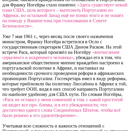
для Франку Ногейры стало понятно:
«Здесь существует некий
план США, цель которого – вытеснить Португалию из
Африки, но остальной Запад ещё не понял этого и не пошёл
на поводу у Вашингтона при голосовании в Совете
Безопасности».
Уже 7 мая 1961 г., через месяц после своего назначения
министром, Франку Ногейра встретился в Осло с
государственным секретарем США Дином Раском. На этой
встрече Раск, который произвёл на Ногейру
«впечатление
серьезного и искреннего человека»
, убеждал его в том, что
американское общественное мнение враждебно настроено к
португальской политике в Африке, и настаивал на
необходимости срочного проведения реформ в африканских
провинциях Португалии. Госсекретарь имел в виду реформы,
которые приблизили бы политику Лиссабона в Африке к той,
что требует ООН, видя в них способ направить Португалию
по наиболее удобному для США пути. По словам Ногейры,
«Раск не оставил у меня сомнений в том, с какой простотой
он видит все про- блемы, и в его убежденности, что
достаточно одного слова Соединённых Штатов, чтобы всё
было решено к его удовлетворению».
Учитывая всю сложность и важность отношений с