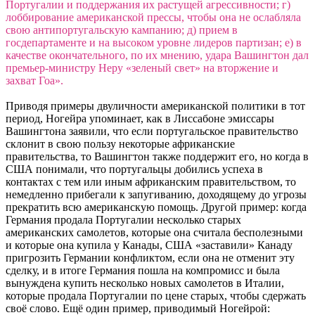
Португалии и поддержания их растущей агрессивности; г)
лоббирование американской прессы, чтобы она не ослабляла
свою антипортугальскую кампанию; д) прием в
госдепартаменте и на высоком уровне лидеров партизан; е) в
качестве окончательного, по их мнению, удара Вашингтон дал
премьер-министру Неру «зеленый свет» на вторжение и
захват Гоа».
Приводя примеры двуличности американской политики в тот
период, Ногейра упоминает, как в Лиссабоне эмиссары
Вашингтона заявили, что если португальское правительство
склонит в свою пользу некоторые африканские
правительства, то Вашингтон также поддержит его, но когда в
США понимали, что португальцы добились успеха в
контактах с тем или иным африканским правительством, то
немедленно прибегали к запугиванию, доходящему до угрозы
прекратить всю американскую помощь. Другой пример: когда
Германия продала Португалии несколько старых
американских самолетов, которые она считала бесполезными
и которые она купила у Канады, США «заставили» Канаду
пригрозить Германии конфликтом, если она не отменит эту
сделку, и в итоге Германия пошла на компромисс и была
вынуждена купить несколько новых самолетов в Италии,
которые продала Португалии по цене старых, чтобы сдержать
своё слово. Ещё один пример, приводимый Ногейрой: