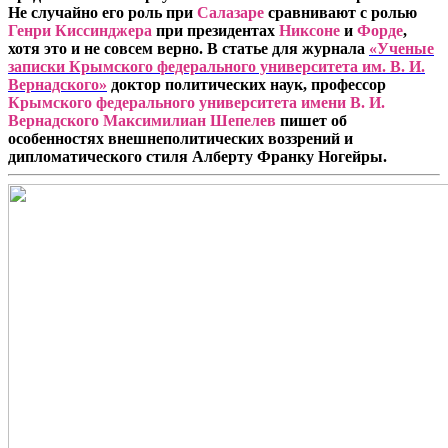
Не случайно его роль при
Салазаре
сравнивают с ролью
Генри Киссинджера
при президентах
Никсоне
и
Форде
,
хотя это и не совсем верно. В статье для журнала
«Ученые
записки Крымского федерального университета им. В. И.
Вернадского»
доктор политических наук, профессор
Крымского федерального университета имени В. И.
Вернадского Максимилиан Шепелев
пишет об
особенностях внешнеполитических воззрений и
дипломатического стиля Алберту Франку Ногейры.