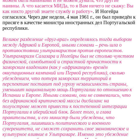
можем быть наивными и не можем думать, что другие
наивны. А что касается МИДа, то я Вам ничего не скажу: Вы
как никто другой знаете службу и работу»
. И Ногейра
согласился. Через две недели, 4 мая 1961 г., он был приведён к
присяге в качестве министра иностранных дел Португальской
республики.
Великое разделение «друг-враг» определялось тогда выбором
между Африкой и Европой, иными словами – речь шла о
противостоянии ультрамаристов против европеистов.
Ультрамаризм Салазара и Ногейры был не столько чувством
физической, самобытной и страстной причастности к
заморским владениям (как у «африканцев» времён
оккупационных кампаний или Первой республики), сколько
убеждением, что потеря заморских территорий в
перспективе поставит под угрозу независимость страны,
уменьшит национальную мощь Португалии по отношению к
Испании и Европе. Иными словами, они не сомневались, что
без африканской критической массы дисбаланс на
полуострове может привести к постепенной интеграции
Португалии в иберийский блок. Более того, и глава
правительства, и его министр были убеждены, что
Португалия, лишившись политического и военного
суверенитета, не сможет сохранить свое экономическое и
культурное влияние в Ультрамаре. Именно это убеждение