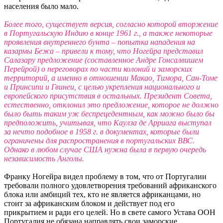
населения было мало.
Более того, существует версия, согласно которой вторжение
в Португальскую Индию в конце 1961 г., а также некоторые
проявления внутреннего бунта – попытка нападения на
казармы Бежа – привели к тому, что Ногейра представил
Салазару предложение (составленное Андре Гонсалвишем
Перейрой) о переговорах по части колоний и заморских
территорий, а именно в отношении Макао, Тимора, Сан-Томе
и Принсипи и Гвинеи, с целью укрепления национального и
европейского присутствия в остальных. Президент Совета,
естественно, отклонил это предложение, которое не должно
было быть таким уж беспрецедентным, как можно было бы
предположить, учитывая, что Каулза де Арриага выступал
за нечто подобное в 1958 г. в документах, которые были
ограничены для распространения в португальских ВВС.
Однако в любом случае США нужна была в первую очередь
независимость Анголы.
Франку Ногейра видел проблему в том, что от Португалии
требовали полного удовлетворения требований африканского
блока или амбиций тех, кто не является африканцами, но
стоит за африканским блоком и действует под его
прикрытием и ради его целей. Но в свете самого Устава ООН
Португалия не обязана направлять свои заморские