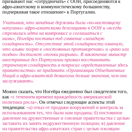
призывают нас «сотрудничать» с ООН, присоединяются к
афро-азиатскому и коммунистическому большинству,
подчеркивая такое отношение» к Португалии.
Учитывая, что западные державы были «по-настоящему
напуганы» афро-азиатскими делегациями в ООН и «всегда
стремились идти на компромисс и соглашаться с
ними», Ногейра поставил под сомнение «западную
солидарность». Отсутствие этой солидарности означало,
что альянс погряз в «постоянных противоречиях» и «рано или
поздно» достигнет «точки разрыва». В заключение министр
иностранных дел Португалии призвал восстановить
утраченную солидарность и попросил «представленные здесь
правительства» не придавать «Организации Объединенных
Наций и афро-азиатской демагогии больше значения, чем они
заслуживают».
Можно сказать, что Ногейра ежедневно был свидетелем того,
как
«с течением времени враждебность американской
политики росла»
. Он отмечал следующие аспекты этой
тенденции:
«а) отказ от продажи вооружений и контроль за
использованием тех, что были нам проданы; б) постоянное
давление на дружественные и союзные правительства с целью
заставить их занять недружественную позицию; в) давление
на правительства афро-азиатских стран с целью изоляции