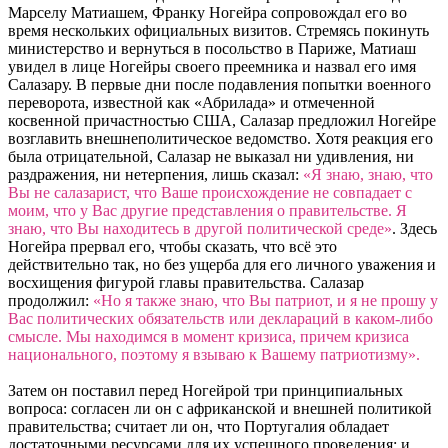
Марселу Матиашем, Франку Ногейра сопровождал его во
время нескольких официальных визитов. Стремясь покинуть
министерство и вернуться в посольство в Париже, Матиаш
увидел в лице Ногейры своего преемника и назвал его имя
Салазару. В первые дни после подавления попытки военного
переворота, известной как «Абрилада» и отмеченной
косвенной причастностью США, Салазар предложил Ногейре
возглавить внешнеполитическое ведомство. Хотя реакция его
была отрицательной, Салазар не выказал ни удивления, ни
раздражения, ни нетерпения, лишь сказал:
«Я знаю, знаю, что
Вы не салазарист, что Ваше происхождение не совпадает с
моим, что у Вас другие представления о правительстве. Я
знаю, что Вы находитесь в другой политической среде»
. Здесь
Ногейра прервал его, чтобы сказать, что всё это
действительно так, но без ущерба для его личного уважения и
восхищения фигурой главы правительства. Салазар
продолжил:
«Но я также знаю, что Вы патриот, и я не прошу у
Вас политических обязательств или деклараций в каком-либо
смысле. Мы находимся в момент кризиса, причем
кризиса
национального, поэтому я взываю к Вашему патриотизму».
Затем он поставил перед Ногейрой три принципиальных
вопроса: согласен ли он с африканской и внешней политикой
правительства; считает ли он, что Португалия обладает
достаточными ресурсами для их успешного проведения; и