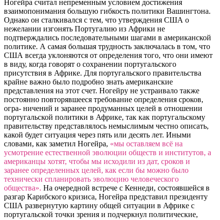
Ногейра считал непременным условием достижения
взаимопонимания большую гибкость политики Вашингтона.
Однако он сталкивался с тем, что утверждения США о
нежелании изгонять Португалию из Африки не
подтверждались последовательными шагами в американской
политике. А самая большая трудность заключалась в том, что
США всегда уклоняются от определения того, что они имеют
в виду, когда говорят о сохранении португальского
присутствия в Африке. Для португальского правительства
крайне важно было подробно знать американские
представления на этот счет. Ногейру не устраивало также
постоянно повторявшееся требование определения сроков,
огра- ничений и заранее продуманных целей в отношении
португальской политики в Африке, так как португальскому
правительству представлялось немыслимым честно описать,
какой будет ситуация через пять или десять лет. Иными
словами, как заметил Ногейра,
«мы оставляем всё на
усмотрение естественной эволюции обществ и институтов, а
американцы хотят, чтобы мы исходили из дат, сроков и
заранее определенных целей, как если бы можно было
технически спланировать эволюцию человеческого
общества».
На очередной встрече с Кеннеди, состоявшейся в
разгар Карибского кризиса, Ногейра представил президенту
США развернутую картину общей ситуации в Африке с
португальской точки зрения и подчеркнул политические,