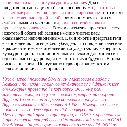
социального класса и культурного уровня»
. Для него
плодотворными нациями были в основном
«те, в которых
различные расы смешивались и интегрировались»,
в то время
как
«населенные одной расой»
, хотя они могут казаться
стабильными и счастливыми,
«мало способствовали
прогрессу человечества»
. В этом аргументе прослеживается
некоторый обратный расизм: именно чистые расы
оказываются неполноценными. Как и многие представители
его поколения, Ногейра был убеждён, что плюралистические
в расово-этническом отношении государства, т.е. империи, в
культурно-цивилизационном плане превосходят этнически
однородные государства, и именно за ними будущее. В этом
смысле он считал Португалию первопроходцем в этом
великом историческом процессе.
Уже в первой половине 50-х гг. он участвовал в работе
Комиссии по техническому сотрудничеству в Африке (к югу
от Сахары), прозванной в коридорах ООН «клубом
колониалистов», а с другой – на конференциях по обороне
Африки. Тогда же он впервые побывал в португальской
Африке с миссией в Мозамбике. В 1958 г. Ногейра возглавлял
португальскую делегацию на 40-й конференции
Международной организации труда, а в 1959 г. представлял
Португалию на второй сессии Экономической комиссии ООН
для Африки. Он регулярно участвовал в сессиях ГА ООН во