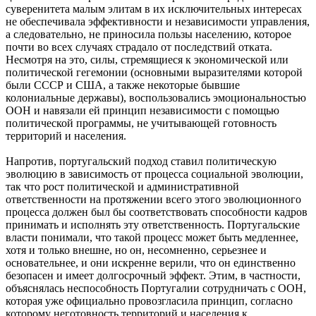
суверенитета малым элитам в их исключительных интересах
не обеспечивала эффективности и независимости управления,
а следовательно, не приносила пользы населению, которое
почти во всех случаях страдало от последствий отката.
Несмотря на это, силы, стремящиеся к экономической или
политической гегемонии (основными выразителями которой
были СССР и США, а также некоторые бывшие
колониальные державы), воспользовались эмоциональностью
ООН и навязали ей принцип независимости с помощью
политической программы, не учитывающей готовность
территорий и населения.
Напротив, португальский подход ставил политическую
эволюцию в зависимость от процесса социальной эволюции,
так что рост политической и административной
ответственности на протяжении всего этого эволюционного
процесса должен был бы соответствовать способности кадров
принимать и исполнять эту ответственность. Португальские
власти понимали, что такой процесс может быть медленнее,
хотя и только внешне, но он, несомненно, серьезнее и
основательнее, и они искренне верили, что он единственно
безопасен и имеет долгосрочный эффект. Этим, в частности,
объяснялась неспособность Португалии сотрудничать с ООН,
которая уже официально провозгласила принцип, согласно
которому неготовность территорий и населения к