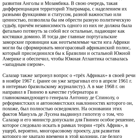
развития Анголы и Мозамбика. В свою очередь, такая
дифференциация территорий Ультрамара, с наделением их
разными функциями и статусом, разной важностью или
ценностью, позволила бы им обрести разную политическую
судьбу, причём независимость одного из них не должна была
фатально потянуть за собой все остальные, падающие как
костяшки домино. И тогда две главные португальские
заморские провинции как неотъемлемые части юга Африки
могли бы сформировать многорасовый африканский полюс,
который присоединился бы к Бразилии и остальной Южной
Америке и обеспечил, чтобы Южная Атлантика оставалась
«западным озером».
Салазар также затронул вопрос о «трёх Африках» в своей речи
в ноябре 1967 г. (ранее он уже затрагивал его в апреле 1961 г.
в интервью бразильскому журналисту). А в мае 1968 г. он
направил в Гвинею в качестве губернатора и
главнокомандующего генерала Антониу де Спинолу, о
реформистских и автономистских наклонностях которого он,
похоже, был полностью осведомлен. На основании этих
фактов Мануэль де Лусена выдвинул гипотезу о том, что
Салазар и его министр допускали для Гвинеи особое решение,
которое следовало искать в рамках теории «трёх Африк», в
ущерб, вероятно, многорасовому проекту, для развития
которого не хватало времени в этой колонии, где белого