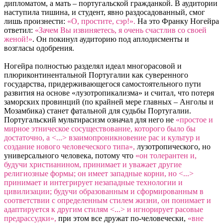
дипломатом, а мать – португальской гражданкой. В аудитории
наступила тишина, и студент, явно раздосадованный, смог
лишь произнести:
«О, простите, сэр!».
На это Франку Ногейра
ответил:
«Зачем Вы извиняетесь, я очень счастлив со своей
женой!»
. Он покинул аудиторию под аплодисменты и
возгласы одобрения.
Ногейра полностью разделял идеал многорасовой и
плюриконтинентальной Португалии как суверенного
государства, придерживающегося самостоятельного пути
развития на основе «лузотропикализма» и считал, что потеря
заморских провинций (по крайней мере главных – Анголы и
Мозамбика) станет фатальной для судьбы Португалии.
Португальский мультирасизм означал для него не
«простое и
мирное этническое сосуществование, которого было бы
достаточно, а <...> взаимопроникновение рас и культур и
создание нового человеческого типа»,
лузотропического, но
универсального человека, потому что
«он толерантен и,
будучи христианином, принимает и уважает другие
религиозные формы; он имеет западные корни, но <...>
принимает и интегрирует незападные технологии и
цивилизации; будучи образованным и сформированным в
соответствии с определенным стилем жизни, он понимает и
адаптируется к другим стилям <...> и игнорирует расовые
предрассудки»,
при этом все дружат по-человечески,
«вне