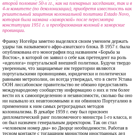
второй половине 50-х гг., как на пленарных заседаниях, так и в
4-м комитете (по деколонизации), приобретя известность как
решительный защитник колониальной политики Estado Novo,
которая была названа «заморской» после пересмотра
конституции 1951 г. и преобразования колоний в заморские
провинции.
Франку Ногейра заметно выделялся своим умением держать
удары так называемого афро-азиатского блока. В 1957 г. была
опубликована его монография под названием «Борьба за
Восток», в которой он заявил о себе как претендент на роль
«идеолога» португальской внешней политики. Будучи твердо
уверенным, что защищаемые им территории являются
португальскими провинциями, юридически и политически
равными метрополии, он всегда утверждал, что в свете Устава
ООН лиссабонское правительство не обязано предоставлять
международному сообществу информацию о них и тем более
вести их к самоопределению и независимости, сколько бы оно
ни называло их неавтономными и ни обвиняло Португалию в
применении к ним самых ретроградных методов
колониализма. В декабре 1959 г. ему был присвоен
дипломатический ранг полномочного министра 1-го класса, и
он был назначен генеральным директором. Так он стал
«человеком номер два» во Дворце необходимости. Работая в
тесном контакте с тогдашним министром иностранных дел