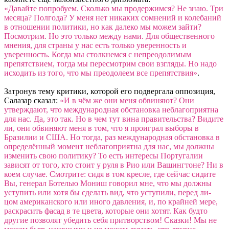
«Давайте попробуем. Сколько мы продержимся? Не знаю. Три
месяца? Полгода? У меня нет никаких сомнений и колебаний
в отношении политики, но как далеко мы можем зайти?
Посмотрим. Но это только между нами. Для общественного
мнения, для страны у нас есть только уверенность и
уверенность. Когда мы столкнемся с непреодолимым
препятствием, тогда мы пересмотрим свои взгляды. Но надо
исходить из того, что мы преодолеем все препятствия»
.
Затронув тему критики, которой его подвергала оппозиция,
Салазар сказал:
«И в чём же они меня обвиняют? Они
утверждают, что международная обстановка неблагоприятна
для нас. Да, это так. Но в чем тут вина правительства? Видите
ли, они обвиняют меня в том, что я проиграл выборы в
Бразилии и США. Но тогда, раз международная обстановка
в
определённый момент неблагоприятна для нас, мы должны
изменить свою политику? То есть интересы Португалии
зависят от того, кто стоит у руля в Рио или Вашингтоне? Ни в
коем случае. Смотрите: сидя в том кресле, где сейчас сидите
Вы, генерал Ботелью Мониш говорил мне, что мы должны
уступить или хотя бы сделать вид, что уступили, перед ли-
цом американского или иного давления, и, по крайней мере,
раскрасить фасад в те цвета, которые они хотят. Как будто
другие позволят убедить себя притворством! Сказки! Мы не