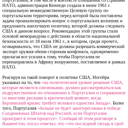
Португалией, в том числе в контексте отношений со странами
НАТО, администрация Кеннеди создала в июне 1961 г.
специальную межведомственную Целевую группу по
португальским территориям, перед которой была поставлена
задача проанализировать вопрос о португальских колониях и
предложить наилучшую политику, которой должны следовать
США в данном вопросе. Рекомендации этой группы стали
основой меморандума о действиях в области национальной
безопасности от 18 июля 1961 г., в котором, среди прочего,
оговаривалось, что США не должны разрешать коммерческий
экспорт оружия обеим сторонам конфликта, одновременно
прилагая все усилия к тому, чтобы Португалия не
перенаправляла в Африку вооружение, поставляемое в рамках
НАТО.
Реагируя на такой поворот в политике США, Ногейра
указывал на то, что
«на политическом уровне решение США,
которые являются союзниками, должно рассматриваться как
недружественное по отношению к Португалии и сопряженное
со многими рисками в критический момент, когда
Берлинский кризис требует великого единства Запада».
Более
того, Португалия
«больше не будет заинтересована в победе
Соединенных Штатов над Россией, если Португалия
проиграет в этом процессе». Сообщая об этом разговоре в
Вашингтон, посол отмечал, что «это последний гвоздь в гроб