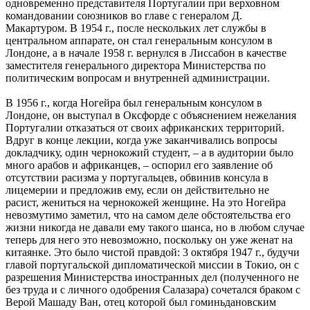
одновременно представителя Португалии при верховном
командовании союзников во главе с генералом Д.
Макартуром. В 1954 г., после нескольких лет службы в
центральном аппарате, он стал генеральным консулом в
Лондоне, а в начале 1958 г. вернулся в Лиссабон в качестве
заместителя генерального директора Министерства по
политическим вопросам и внутренней администрации.
В 1956 г., когда Ногейра был генеральным консулом в
Лондоне, он выступал в Оксфорде с объяснением нежелания
Португалии отказаться от своих африканских территорий.
Вдруг в конце лекции, когда уже заканчивались вопросы
докладчику, один чернокожий студент, – а в аудитории было
много арабов и африканцев, – оспорил его заявление об
отсутствии расизма у португальцев, обвинив консула в
лицемерии и предложив ему, если он действительно не
расист, жениться на чернокожей женщине. На это Ногейра
невозмутимо заметил, что на самом деле обстоятельства его
жизни никогда не давали ему такого шанса, но в любом случае
теперь для него это невозможно, поскольку он уже женат на
китаянке. Это было чистой правдой: 3 октября 1947 г., будучи
главой португальской дипломатической миссии в Токио, он с
разрешения Министерства иностранных дел (полученного не
без труда и с личного одобрения Салазара) сочетался браком с
Верой Машаду Ван, отец которой был гоминьдановским