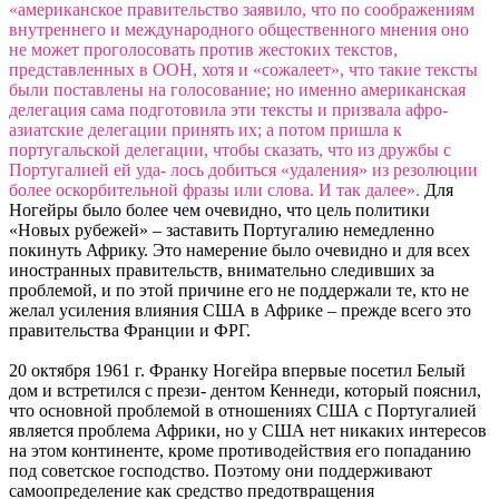
«американское правительство заявило, что по соображениям
внутреннего и международного общественного мнения оно
не может проголосовать против жестоких текстов,
представленных в ООН, хотя и «сожалеет», что такие тексты
были поставлены на голосование; но именно американская
делегация сама подготовила эти тексты и призвала афро-
азиатские делегации принять их; а потом пришла к
португальской делегации, чтобы сказать, что из дружбы с
Португалией ей уда- лось добиться «удаления» из резолюции
более оскорбительной фразы или слова. И так далее».
Для
Ногейры было более чем очевидно, что цель политики
«Новых рубежей» – заставить Португалию немедленно
покинуть Африку. Это намерение было очевидно и для всех
иностранных правительств, внимательно следивших за
проблемой, и по этой причине его не поддержали те, кто не
желал усиления влияния США в Африке – прежде всего это
правительства Франции и ФРГ.
20 октября 1961 г. Франку Ногейра впервые посетил Белый
дом и встретился с прези- дентом Кеннеди, который пояснил,
что основной проблемой в отношениях США с Португалией
является проблема Африки, но у США нет никаких интересов
на этом континенте, кроме противодействия его попаданию
под советское господство. Поэтому они поддерживают
самоопределение как средство предотвращения