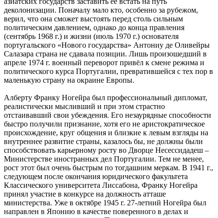
азиатских государств заставить её встать на путь
деколонизации. Поначалу мало кто, особенно за рубежом,
верил, что она сможет выстоять перед столь сильным
политическим давлением, однако до конца правления
(сентябрь 1968 г.) и жизни (июль 1970 г.) основателя
португальского «Нового государства» Антониу де Оливейры
Салазара страна не сдавала позиции. Лишь произошедший в
апреле 1974 г. военный переворот привёл к смене режима и
политического курса Португалии, превратившейся с тех пор в
маленькую страну на окраине Европы.
Алберту Франку Ногейра был профессиональный дипломат,
реалистически мысливший и при этом страстно
отстаивавший свои убеждения. Его незаурядные способности
быстро получили признание, хотя его не аристократическое
происхождение, круг общения и близкие к левым взгляды на
внутреннее развитие страны, казалось бы, не должны были
способствовать карьерному росту во Дворце Несессидадеш –
Министерстве иностранных дел Португалии. Тем не менее,
рост этот был очень быстрым по тогдашним меркам. В 1941 г.,
следующем после окончания юридического факультета
Классического университета Лиссабона, Франку Ногейра
принял участие в конкурсе на должность атташе
министерства. Уже в октябре 1945 г. 27-летний Ногейра был
направлен в Японию в качестве поверенного в делах и