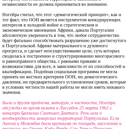
независимости не должна приниматься во внимание.
Ногейра считал, что этот «демагогический принцип», как и
тот факт, что ООН является инструментом конкурирующих
интересов в холодной войне и стратегическом и
экономическом завоевании Африки, давали Португалии
абсолютную уверенность в том, что любое сотрудничество
будет фатально способствовать разрушению уже достигнутого
в Португальской Африке материального и духовного
прогресса, и сделает неосуществимыми цели, суть которых
сводилась к построению и структурированию многорасового
и равноправного общества, с равными правами и
возможностями для всех, в зависимости от их способностей и
квалификации. Подобная социальная программа не могла
принять ни жестких критериев ООН, ни демагогического
давления, ни предварительного установления сроков, которые
в условиях честности нашей работы не могли иметь никакого
значения.
Была и другая проблема, которую, в частности, Ногейра
обсуждал во время визита в Лиссабон 25 марта 1962 г.
канцлера Бразилии Сантьяго Дантаса. Речь шла о
неоднородности заморских территорий Португалии. Если
Ангола и Мозамбик были крупными по площади, населению и
ресурсам, то Гвинея, Кабо-Верде, Сан-Томе и Принсипи