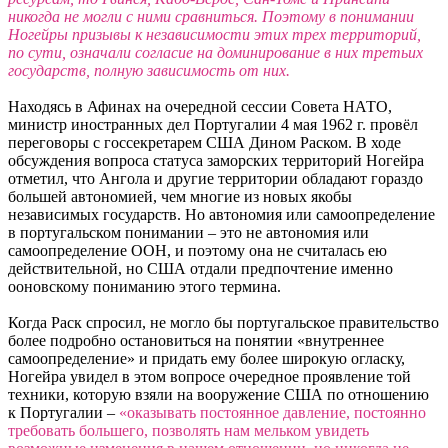
никогда не могли с ними сравниться. Поэтому в понимании
Ногейры призывы к независимости этих трех территорий,
по сути, означали согласие на доминирование в них третьих
государств, полную зависимость от них.
Находясь в Афинах на очередной сессии Совета НАТО,
министр иностранных дел Португалии 4 мая 1962 г. провёл
переговоры с госсекретарем США Дином Раском. В ходе
обсуждения вопроса статуса заморских территорий Ногейра
отметил, что Ангола и другие территории обладают гораздо
большей автономией, чем многие из новых якобы
независимых государств. Но автономия или самоопределение
в португальском понимании – это не автономия или
самоопределение ООН, и поэтому она не считалась ею
действительной, но США отдали предпочтение именно
ооновскому пониманию этого термина.
Когда Раск спросил, не могло бы португальское правительство
более подробно остановиться на понятии «внутреннее
самоопределение» и придать ему более широкую огласку,
Ногейра увидел в этом вопросе очередное проявление той
техники, которую взяли на вооружение США по отношению
к Португалии –
«оказывать постоянное давление, постоянно
требовать большего, позволять нам мельком увидеть