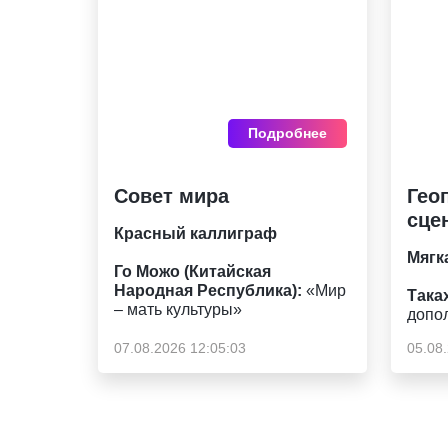
Подробнее
Совет мира
Гео
сце
Красный каллиграф
Мягк
Го Можо (Китайская
Народная Республика):
«Мир
Така
– мать культуры»
допол
07.08.2026 12:05:03
05.08