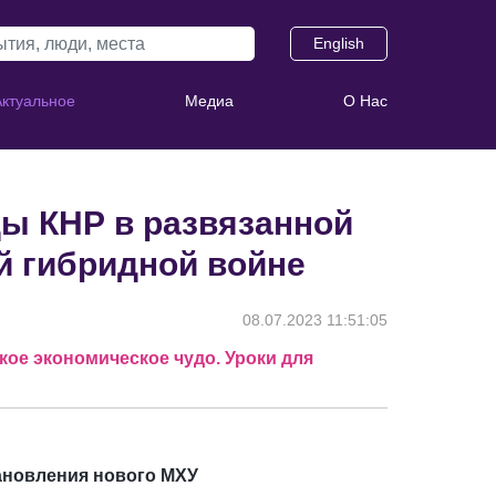
English
Актуальное
Медиа
О Нас
ды КНР в развязанной
 гибридной войне
08.07.2023 11:51:05
кое экономическое чудо. Уроки для
тановления нового МХУ