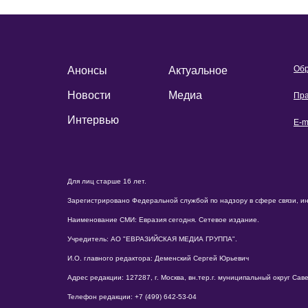
Обр
Анонсы
Актуальное
Новости
Медиа
Пра
Интервью
E-m
Для лиц старше 16 лет.
Зарегистрировано Федеральной службой по надзору в сфере связи, и
Наименование СМИ: Евразия сегодня. Сетевое издание.
Учредитель: АО "ЕВРАЗИЙСКАЯ МЕДИА ГРУППА".
И.О. главного редактора: Деменский Сергей Юрьевич
Адрес редакции: 127287, г. Москва, вн.тер.г. муниципальный округ Савело
Телефон редакции: +7 (499) 642-53-04