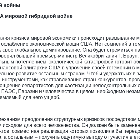
й войны
ША мировой гибридной войне
ния кризиса мировой экономики происходит размывание м
, ослабление экономической мощи США. Нет сомнений в том
ь свое глобальное доминирование. Она будет стремиться 
 говорил бывший премьер-министр Великобритании Г. Брау
льным потеплением, экологической катастрофой готовит о
нансовой олигархии США в упрочении своей гегемонии в 
ельное развитие остальным странам. Чтобы удержать их в 
и инструментами, как стравливание стран-конкурентов, пр
оощрение сепаратистов для хаотизации неподконтрольных 
и, ЕАЭС, Евразии и человечества в целом, необходимо не
иемлемый для него ущерб.
еханизм преодоления структурных кризисов посредством м
 исходом для всего человечества. Он должен быть замене
ктов, совместная реализация которых позволила бы перед
, а остальным – получить ощутимую выгоду от участия в ег