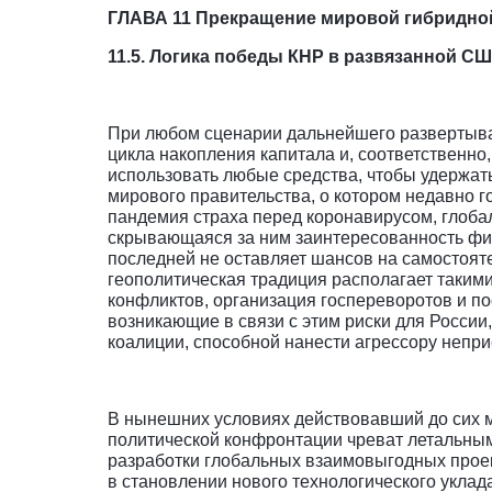
ГЛАВА 11 Прекращение мировой гибридно
11.5. Логика победы КНР в развязанной С
При любом сценарии дальнейшего развертыва
цикла накопления капитала и, соответственно
использовать любые средства, чтобы удержат
мирового правительства, о котором недавно
пандемия страха перед коронавирусом, глоба
скрывающаяся за ним заинтересованность фи
последней не оставляет шансов на самостоят
геополитическая традиция располагает таким
конфликтов, организация госпереворотов и п
возникающие в связи с этим риски для Росси
коалиции, способной нанести агрессору непр
В нынешних условиях действовавший до сих м
политической конфронтации чреват летальным
разработки глобальных взаимовыгодных прое
в становлении нового технологического уклада