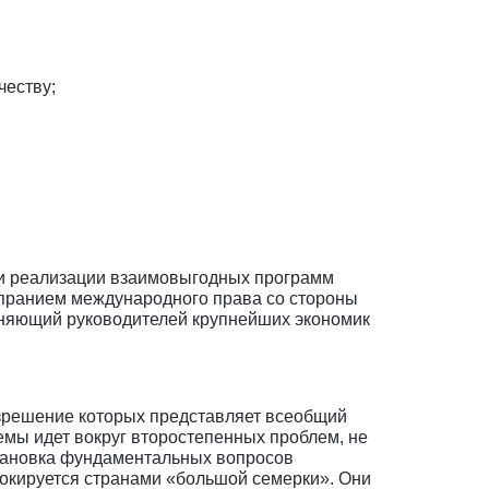
честву;
 и реализации взаимовыгодных программ
опранием международного права со стороны
иняющий руководителей крупнейших экономик
азрешение которых представляет всеобщий
емы идет вокруг второстепенных проблем, не
становка фундаментальных вопросов
локируется странами «большой семерки». Они