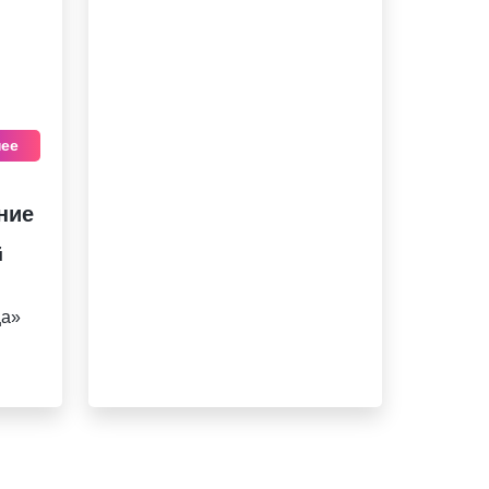
ее
ние
й
ца»