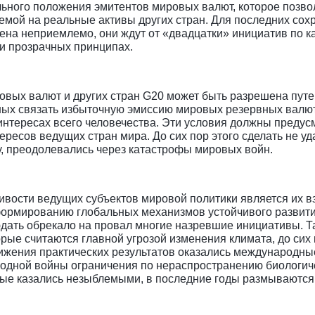
ного положения эмитентов мировых валют, которое позволя
мой на реальные активы других стран. Для последних сохр
ена неприемлемо, они ждут от «двадцатки» инициатив по
и прозрачных принципах.
овых валют и других стран G20 может быть разрешена пу
ных связать избыточную эмиссию мировых резервных валют
интересах всего человечества. Эти условия должны предус
ересов ведущих стран мира. До сих пор этого сделать не у
, преодолевались через катастрофы мировых войн.
вости ведущих субъектов мировой политики является их в
ормированию глобальных механизмов устойчивого развити
дать обрекало на провал многие назревшие инициативы. Т
рые считаются главной угрозой изменения климата, до сих 
ижения практических результатов оказались международны
одной войны ограничения по нераспространению биологиче
орые казались незыблемыми, в последние годы размываются