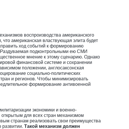
еханизмов воспроизводства американского
, что американская властвующая элита будет
направить ход событий к формированию
н. Раздуваемая подконтрольными ею СМИ
бщественное мнение к этому сценарию. Однако
мировой финансовой системе и сохранении
зависимом положении, англосаксонская
овоцирование социально-политических
стран и регионов. Чтобы минимизировать
замедлительное формирование антивоенной
илитаризации экономики и военно-
н открытым для всех стран механизмом
овым странам реализовать свои преимущества
о развитии.
Такой механизм должен