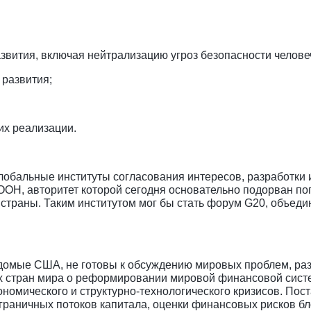
азвития, включая нейтрализацию угроз безопасности челове
 развития;
х реализации.
лобальные институты согласования интересов, разработки
 ООН, авторитет которой сегодня основательно подорван п
страны. Таким институтом мог бы стать форум G20, объед
едомые США, не готовы к обсуждению мировых проблем, р
щих стран мира о реформировании мировой финансовой сист
номического и структурно-технологического кризисов. По
граничных потоков капитала, оценки финансовых рисков б