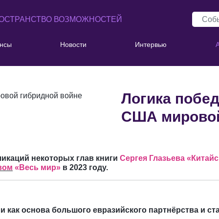
ОСТРАНСТВО ВОЗМОЖНОСТЕЙ
нсы
Новости
Интервью
Логика побе
США мировой
ликаций некоторых глав книги
Сергея Глазьева «Китайс
вом
«Весь мир»
в 2023 году.
ии как основа большого евразийского партнёрства и с