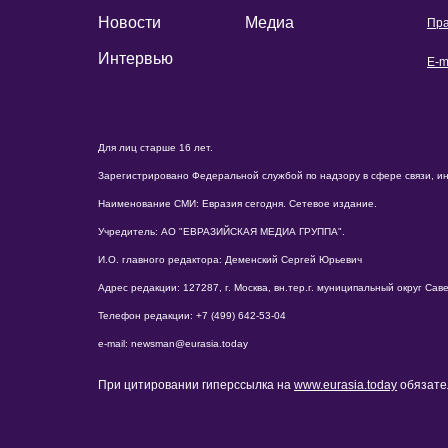
Новости
Медиа
Пра
Интервью
E-m
Для лиц старше 16 лет.
Зарегистрировано Федеральной службой по надзору в сфере связи, и
Наименование СМИ: Евразия сегодня. Сетевое издание.
Учредитель: АО "ЕВРАЗИЙСКАЯ МЕДИА ГРУППА".
И.О. главного редактора: Деменский Сергей Юрьевич
Адрес редакции: 127287, г. Москва, вн.тер.г. муниципальный округ Савело
Телефон редакции: +7 (499) 642-53-04
e-mail: newsman@eurasia.today
При цитировании гиперссылка на
www.eurasia.today
обязате