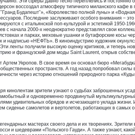
лучайно. Эти сферы давно тесно переплелись и постоянно 
дерсон воссоздал атмосферу типичного миланского кафе в 
ь "Гранд Будапешт"», «Королевство полной луны» и «Водная
сессуаров. Последние заслуживают особого внимания − эт
ируются с итальянской поп-культурой и эстетикой 1950-1960
ев с начала 2000-х неоднократно представлял свои коллек
олстовках и парках, меховые ушанки и бутафорские косы ч
ах и надписью «НЕФТЬ». В киноиндустрию художник окунулся
ти ленты получили высокую оценку критиков, и теперь нов
трию и французский дом моды Saint Laurent, открыв собст
ст Артем Укропов. В свое время он основал бюро «Мегабуд
 общественных пространств. А год назад попробовал силы в
чности через историю отношений природного парка «Кудыкин
 кинолентам зрители узнают о судьбах заброшенных усаде
 самобытный и одновременно продвинутый мультикультурны
телями удивительных обрядов и исчезающего уклада жизни.
ем сиденье самолетов и вертолетов, работающих в самых о
егендарных мастерах своего дела и их творениях. Зрители
осси и шедеврами «Польского Гауди». А также узнают, какой