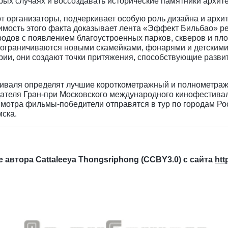
орых случаях и воссоздавать исторические памятники архит
ют организаторы, подчеркивает особую роль дизайна и арх
имость этого факта доказывает лента «Эффект Бильбао» р
ородов с появлением благоустроенных парков, скверов и пл
 ограничиваются новыми скамейками, фонарями и детскими
рии, они создают точки притяжения, способствующие развит
естиваля определят лучшие короткометражный и полнометр
ателя Гран-при Московского международного кинофестива
смотра фильмы-победители отправятся в тур по городам Ро
мска.
автора Cattaleeya Thongsriphong (CCBY3.0) с сайта
htt