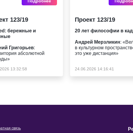
Подробнее
Подробн
ект 123/19
Проект 123/19
ed: бережные и
20 лет философии в ка
шные
Андрей Мерзликин
: «Ве
ний Григорьев
:
в культурном пространств
ритория абсолютной
это уже дистанция»
оды»
.2026 13:32:58
24.06.2026 14:16:41
атная связь
Р