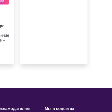
ее
дре
личие
е –
екламодателям
Мы в соцсетях