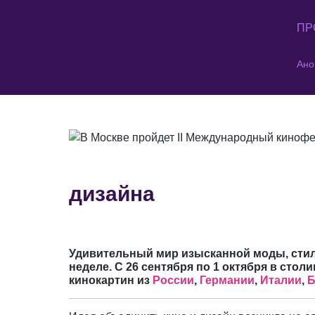
ПР
Ано
дизайна
Удивительный мир изысканной моды, стил
неделе. С 26 сентября по 1 октября в стол
кинокартин из
России
,
Германии
,
Италии
,
Б