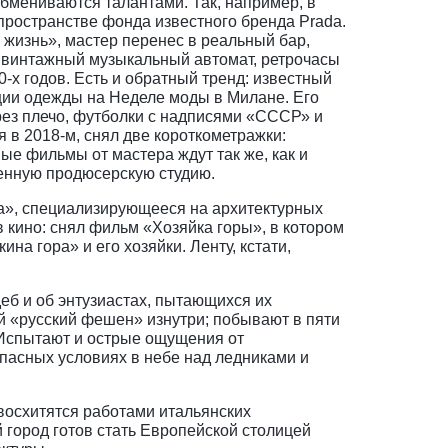
обмениваются талантами. Так, например, в
пространстве фонда известного бренда Prada.
 жизнь», мастер перенес в реальный бар,
о винтажный музыкальный автомат, ретрочасы
-х годов. Есть и обратный тренд: известный
ции одежды на Неделе моды в Милане. Его
ерез плечо, футболки с надписями «СССР» и
 в 2018-м, снял две короткометражки:
ые фильмы от мастера ждут так же, как и
венную продюсерскую студию.
ка», специализирующееся на архитектурных
 кино: снял фильм «Хозяйка горы», в котором
а гора» и его хозяйки. Ленту, кстати,
б и об энтузиастах, пытающихся их
й «русский фешен» изнутри; побывают в пяти
 Испытают и острые ощущения от
пасных условиях в небе над ледниками и
 восхитятся работами итальянских
 город готов стать Европейской столицей