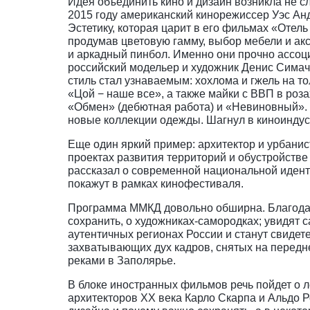
Идея объединить кино и дизайн возникла не с
2015 году американский кинорежиссер Уэс Ан
Эстетику, которая царит в его фильмах «Отел
продумав цветовую гамму, выбор мебели и ак
и аркадный пинбол. Именно они прочно ассоци
российский модельер и художник Денис Симач
стиль стал узнаваемым: хохлома и гжель на т
«Цой − наше все», а также майки с ВВП в роз
«Обмен» (дебютная работа) и «Невиновный». Э
новые коллекции одежды. Шагнул в киноиндус
Еще один яркий пример: архитектор и урбани
проектах развития территорий и обустройстве
рассказал о современной национальной иденти
покажут в рамках кинофестиваля.
Программа ММКД довольно обширна. Благодаря
сохранить, о художниках-самородках; увидят
аутентичных регионах России и станут свиде
захватывающих дух кадров, снятых на передн
реками в Заполярье.
В блоке иностранных фильмов речь пойдет о л
архитекторов XX века Карло Скарпа и Альдо Р