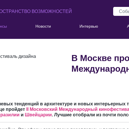
ОСТРАНСТВО ВОЗМОЖНОСТЕЙ
нсы
Новости
Интервью
В Москве про
Международ
евых тенденций в архитектуре и новых интерьерных 
ице пройдет
II
Московский Международный кинофестива
разилии
и
Швейцарии
. Лучшие отобрали из почти полс