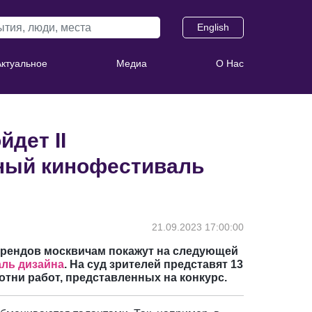
English
Актуальное
Медиа
О Нас
йдет II
ный кинофестиваль
21.09.2023 17:00:00
трендов москвичам покажут на следующей
ль дизайна
. На суд зрителей представят 13
отни работ, представленных на конкурс.