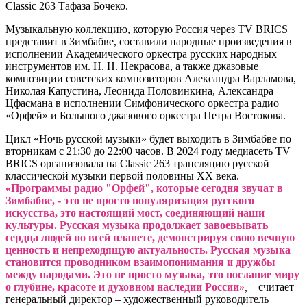
Classic 263 Тафаза Бочеко.
Музыкальную коллекцию, которую Россия через TV BRICS
представит в Зимбабве, составили народные произведения в
исполнении Академического оркестра русских народных
инструментов им. Н. Н. Некрасова, а также джазовые
композиции советских композиторов Александра Варламова,
Николая Капустина, Леонида Половинкина, Александра
Цфасмана в исполнении Симфонического оркестра радио
«Орфей» и Большого джазового оркестра Петра Востокова.
Цикл «Ночь русской музыки» будет выходить в Зимбабве по
вторникам с 21:30 до 22:00 часов. В 2024 году медиасеть TV
BRICS организовала на Classic 263 трансляцию русской
классической музыки первой половины XX века.
«Программы радио "Орфей", которые сегодня звучат в
Зимбабве, - это не просто популяризация русского
искусства, это настоящий мост, соединяющий наши
культуры. Русская музыка продолжает завоевывать
сердца людей по всей планете, демонстрируя свою вечную
ценность и непреходящую актуальность. Русская музыка
становится проводником взаимопонимания и дружбы
между народами. Это не просто музыка, это послание миру
о глубине, красоте и духовном наследии России»
,
– считает
генеральный директор – художественный руководитель