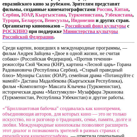
евразийского кино за рубежом. Зрителям представят
фильмы, созданные кинематографистами
России
,
Китая
,
Сербии
,
ЮАР
,
Кыргызстана
,
Туркменистана
,
Узбекистана
,
Турции
,
Беларуси
,
Венесуэлы
,
Индонезии
и других стран.
Организатор кинопоказов –
Российский фонд культуры
с
РОСКИНО
при
поддержке
Министерства культуры
Российской Федерации
.
Среди картин, вошедших в международные программы, —
фильм Андрея Зайцева «Двое в одной жизни, не считая
собаки» (Российская Федерация), «Против течения»
режиссёра Сюй Чжэна (КНР), картина «Лесной царь» Горана
Радовановича (Республика Сербия), «Старый праведный
блюз» Муниры Саллис (ЮАР), семейная драма «Потанцуйте с
мамой!» Дастана Мадалбекова (Кыргызская Республика),
фильм «Композитор» Максата Клычева (Туркменистан),
историческая драма «Махтумкули» Музаффара Эркинова
(Туркменистан, Республика Узбекистан) и другие работы.
«"Бриллиантовая бабочка" создавалась как кинопремия,
объединяющая авторов, для которых кино — это не только
искусство, но и разговор о традициях, семье, памяти, долге и
любви. Международные кинопоказы позволяют расширить
этот диалог и познакомить зрителей в разных странах с
евразийским кинематографом»
, — отметила генеральный