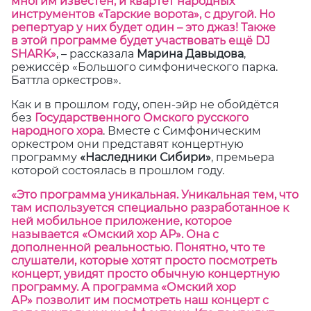
многим известен, и квартет народных
инструментов «Тарские ворота», с другой. Но
репертуар у них будет один – это джаз! Также
в этой программе будет участвовать ещё DJ
SHARK»
, – рассказала
Марина Давыдова
,
режиссёр «Большого симфонического парка.
Баттла оркестров».
Как и в прошлом году, опен-эйр не обойдётся
без
Государственного Омского русского
народного хора
. Вместе с Симфоническим
оркестром они представят концертную
программу
«Наследники Сибири»
, премьера
которой состоялась в прошлом году.
«Это программа уникальная. Уникальная тем, что
там используется специально разработанное к
ней мобильное приложение, которое
называется «Омский хор АР». Она с
дополненной реальностью. Понятно, что те
слушатели, которые хотят просто посмотреть
концерт, увидят просто обычную концертную
программу. А программа «Омский хор
АР» позволит им посмотреть наш концерт с