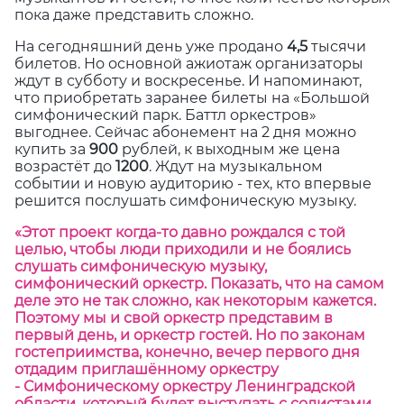
пока даже представить сложно.
На сегодняшний день уже продано
4,5
тысячи
билетов. Но основной ажиотаж организаторы
ждут в субботу и воскресенье. И напоминают,
что приобретать заранее билеты на «Большой
симфонический парк. Баттл оркестров»
выгоднее. Сейчас абонемент на 2 дня можно
купить за
900
рублей, к выходным же цена
возрастёт до
1200
. Ждут на музыкальном
событии и новую аудиторию - тех, кто впервые
решится послушать симфоническую музыку.
«Этот проект когда-то давно рождался с той
целью, чтобы люди приходили и не боялись
слушать симфоническую музыку,
симфонический оркестр. Показать, что на самом
деле это не так сложно, как некоторым кажется.
Поэтому мы и свой оркестр представим в
первый день, и оркестр гостей. Но по законам
гостеприимства, конечно, вечер первого дня
отдадим приглашённому оркестру
- Симфоническому оркестру Ленинградской
области, который будет выступать с солистами