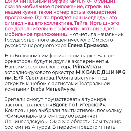
дополнительными эффектами. Кто-то увидит,
скачав мобильное приложение, стрелы на
нашей кузне, такой номер есть в концертной
программе. Где-то пройдёт наш медведь - это
символ нашего коллектива. Тайга, Иртыш - это
всё дополнительные эффекты, которые даёт
мобильное приложение»
, – отметила начальник
Государственного академического Омского
русского народного хора
Елена Ермакова
.
На «Большом симфоническом парке. Баттле
оркестров» будут и другие эксперименты.
Например, от омского хора
PrimaVera
и
эстрадно-духового оркестра
MIX BAND ДШИ № 6
им. Е. Ф. Светланова
. Ребята выступят под
открытым небом с артистами Театральной
компании
Глеба Матвейчука
.
Зрители смогут поучаствовать в турнире
застольных песен
«Вдоль по Питерской»
.
Композицию выбрали лейтмотивом, поскольку
«Симфопарк» в этом году объединяет
Ленинградскую и Омскую области. Сам турнир
состоит из 4 туров. В первом предстоит петь