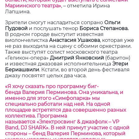
Мариинского театра»
, – отметила Ирина
Лапшина.
Зрители смогут насладиться сопрано
Ольги
Пудовой
и послушать тенор
Бориса Степанова.
В родном городе выступит известная
виолончелистка
Анастасия Ушакова
, которая уже
не раз выходила на сцену с обоими оркестрами.
Также выступят солист московского театра
«Геликон-опера»
Дмитрий Янковский
(баритон)
и известная джазовая исполнительница
Этери
Бериашвили
. Кстати, во второй день фестиваля
джазу посвятят целых два часа.
«Я хочу сказать про программу биг-
бенда Валерия Перминова. Она уникальна, и
именно для этого «Симфопарка» мы
специально работали над ней. На одной
площадке встретятся два совершенно разных
коллектива. Программа
называется «Электросвинг & джазфолк
–
VP
Band, DJ SHARK». В ней примут участие с одной
стороны – бенд Валерия Перминова, который