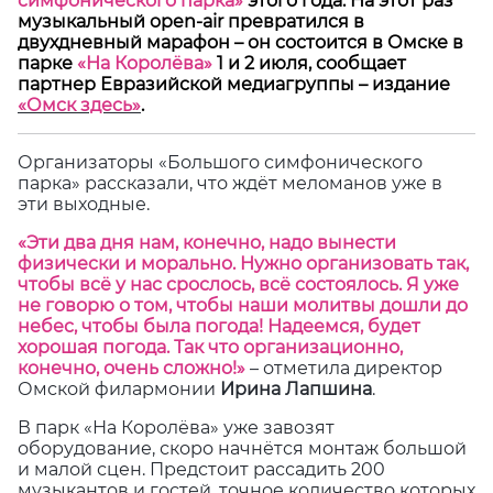
симфонического парка»
этого года. На этот раз
музыкальный open-air превратился в
двухдневный марафон
–
он состоится в Омске в
парке
«На Королёва»
1 и 2 июля, сообщает
партнер Евразийской медиагруппы
–
издание
«Омск здесь»
.
Организаторы «Большого симфонического
парка» рассказали, что ждёт меломанов уже в
эти выходные.
«Эти два дня нам, конечно, надо вынести
физически и морально. Нужно организовать так,
чтобы всё у нас срослось, всё состоялось. Я уже
не говорю о том, чтобы наши молитвы дошли до
небес, чтобы была погода! Надеемся, будет
хорошая погода. Так что организационно,
конечно, очень сложно!»
– отметила директор
Омской филармонии
Ирина Лапшина
.
В парк «На Королёва» уже завозят
оборудование, скоро начнётся монтаж большой
и малой сцен. Предстоит рассадить 200
музыкантов и гостей, точное количество которых