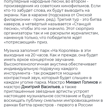
популярные народные песни, во втором -
произведения из советских кинофильмов. Если
кто-то забудет слова, их будут выводить на
экраны. Как в караоке (подсказка от Омской
филармонии - прим. ред.). Третий тур - это битва
каверов, а четвёртый называется «Станцуй
песню», чтобы это ни значило. Этот сюрприз
организаторы так и не раскрыли журналистам,
намекнув только, что победителя ждёт
«потрясающий» приз.
Музыка заполнит парк «На Королёва» в эти
выходные на 20 часов. Как и прежде, она будет
иметь яркое концертное звучание.
Высокотехнологичная акустика обеспечивает
индивидуальную подзвучку каждого
инструмента - так рождается мощный
контрастный звук, который будет слышен в
каждом уголке парка. Маэстро
Михаил Голиков
и
маэстро
Дмитрий Васильев
, а также
приглашённые звёздные артисты устроят
настоящее музыкальное состязание и будут
восхищать публику смелыми импровизациями в
рамках баттла оркестров - первого в России