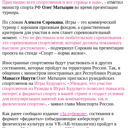
Приглашаю всех спортсменов и все страны к нам»
, - отметил
министр спорта РФ
Олег Матыцин
во время презентации
турнира.
По словам
Алексея Сорокина
, Игры – это коммерческий
турнир с хорошим призовым фондом, а единственным
критерием для участия в нем станет соревновательный
момент.
«Это не фестиваль или любительские соревнования -
это соревнования спортсменов, которые должны показывать
высокие достижения»
, -
подчеркнул Сорокин на презентации
проекта на стенде «Спорт – норма жизни»
.
Иностранные спортсмены будут участвовать и в других
состязаниях, которые пройдут на территории России. Так, в
общении с министром иностранных дел Республики Руанда
Манассе Ншути
Олег Матыцин пригласил руандийских
спортсменов на
Игры Будущего
.
«Убежден, что участие
спортсменов из Руанды в Играх Будущего позволит повысить
интерес к фиджитал спорту в вашей стране и создаст условия
для популяризации занятий как компьютерным, так и
физическим спортом»
, - заявил глава Минспорта России.
Как ранее сообщало издание
«За рубежом»
,
состязания в
формате «фиджитал» (объединяющие киберспорт и
физическую культуру или VR-/AR-технологии) пройдут в