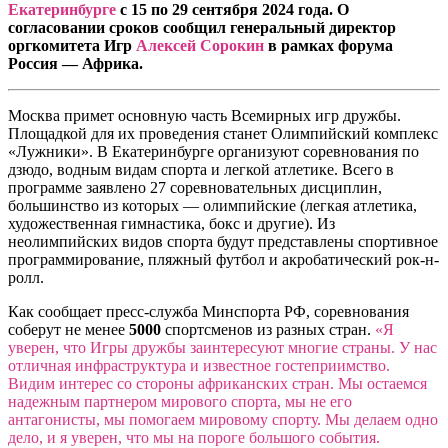
Екатеринбурге
с 15 по 29 сентября 2024 года. О
согласовании сроков сообщил генеральный директор
оргкомитета Игр
Алексей Сорокин
в рамках форума
Россия — Африка.
Москва примет основную часть Всемирных игр дружбы.
Площадкой для их проведения станет Олимпийский комплекс
«Лужники». В Екатеринбурге организуют соревнования по
дзюдо, водным видам спорта и легкой атлетике. Всего в
программе заявлено 27 соревновательных дисциплин,
большинство из которых — олимпийские (легкая атлетика,
художественная гимнастика, бокс и другие). Из
неолимпийских видов спорта будут представлены спортивное
программирование, пляжный футбол и акробатический рок-н-
ролл.
Как сообщает пресс-служба Минспорта РФ, соревнования
соберут не менее
5000
спортсменов из разных стран.
«Я
уверен, что Игры дружбы заинтересуют многие страны. У нас
отличная инфраструктура и известное гостеприимство.
Видим интерес со стороны африканских стран. Мы остаемся
надежным партнером мирового спорта, мы не его
антагонисты, мы помогаем мировому спорту. Мы делаем одно
дело, и я уверен, что мы на пороге большого события.