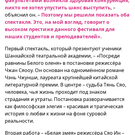
факультетами возникла здоровая конкуренция,
никто не хотел упустить шанс выступить
, –
объяснил он. –
Поэтому мы решили показать оба
спектакля. Это, на мой взгляд, говорит о
высоком престиже данного фестиваля для
наших студентов и преподавателей»
.
Первый спектакль, который презентуют ученики
Шанхайской театральной академии, – «Посреди
равнины Белого оленя» в постановке режиссёра
Чжан Сяооу. Он основан на одноимённом романе
Чэнь Чжунши, лауреата крупнейшей китайской
литературной премии. В центре – судьба Тянь Сяо,
человека, чья жизнь проходит под знаком
страдания и утраты. Постановка разворачивается
как философская элегия – красивая и трагическая
история о любви к жизни на фоне суровой
реальности.
Вторая работа – «Белая змея» режиссёра Сяо Ин –