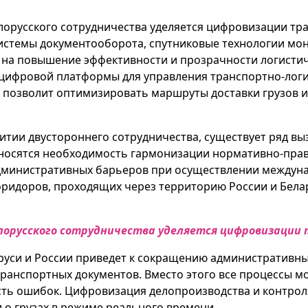
лорусского сотрудничества уделяется цифровизации тр
истемы документооборота, спутниковые технологии мон
а повышение эффективности и прозрачности логистиче
 цифровой платформы для управления транспортно-лог
о позволит оптимизировать маршруты доставки грузов 
витии двустороннего сотрудничества, существует ряд в
тносятся необходимость гармонизации нормативно-прав
административных барьеров при осуществлении междун
ридоров, проходящих через территорию России и Белар
елорусского сотрудничества уделяется цифровизации
руси и России приведет к сокращению административн
анспортных документов. Вместо этого все процессы мо
ть ошибок. Цифровизация делопроизводства и контрол
 о грузах в режиме реального времени.