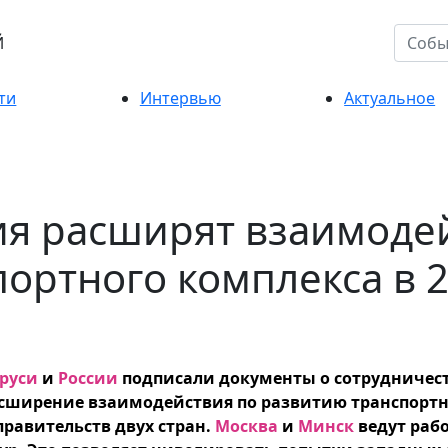
Й
ти
Интервью
Актуальное
ия расширят взаимоде
ортного комплекса в 2
руси
и
России
подписали документы о сотрудничес
асширение взаимодействия по развитию транспортн
равительств двух стран.
Москва
и
Минск
ведут раб