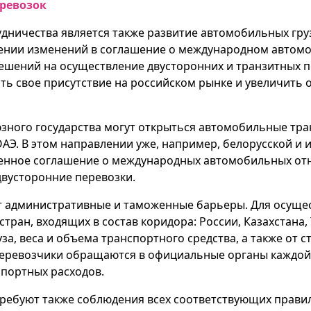
еревозок
ничества является также развитие автомобильных грузо
ении изменений в соглашение о международном автом
ешений на осуществление двусторонних и транзитных п
ь свое присутствие на российском рынке и увеличить 
юзного государства могут открыться автомобильные тра
 ОАЭ. В этом направлении уже, например, белорусской и
енное соглашение о международных автомобильных отн
двусторонние перевозки.
т административные и таможенные барьеры. Для осущес
тран, входящих в состав коридора: России, Казахстана,
за, веса и объема транспортного средства, а также от 
перевозчики обращаются в официальные органы каждой и
спортных расходов.
требуют также соблюдения всех соответствующих правил