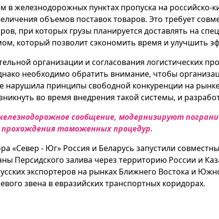
 в железнодорожных пунктах пропуска на российско-кит
величения объемов поставок товаров. Это требует совм
ров, при которых грузы планируется доставлять на спец
ом, который позволит сэкономить время и улучшить эф
тельной организации и согласования логистических пр
нако необходимо обратить внимание, чтобы организац
 не нарушила принципы свободной конкуренции на рынке
зникнуть во время внедрения такой системы, и разрабо
 железнодорожное сообщение, модернизируют погран
я прохождения таможенных процедур.
ра «Север - Юг» Россия и Беларусь запустили совместн
аны Персидского залива через территорию России и Каз
усских экспортеров на рынках Ближнего Востока и Южно
евого звена в евразийских транспортных коридорах.