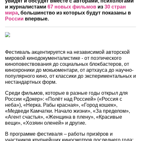
увидят и обсудят вместе с авторами, психологами
и журналистами
67 новых фильмов
из
30 стран
мира
, большинство из которых будут показаны в
России
впервые.
Фестиваль акцентируется на независимой авторской
мировой кинодокументалистике - от поэтического
киноповествования до социальных блокбастеров, от
кинохроники до мокьюментари, от артхауса до научно-
популярного кино, от классики до экспериментальных и
нестандартных форм.
Среди фильмов, которые в разные годы открыл для
России «Докер»: «Полёт над Россией» («Россия с
неба»), «Нерка. Рабы красная», «Город кошек»,
«Медведи Камчатки. Начало жизни», «За пределом»,
«Агент счастья», «Женщина в плену», «Красивые
вещи», «Хозяин оленей» и другие.
В программе фестиваля – работы призёров и
участников крупнейших киносмотров последнего года: