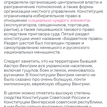
определяли организацию центральной власти и
разграничение полномочий, а также формы
организации местного управления. Конституция
ограничивала избирательное право в
отношении
«социально чуждого элемента»
(эксплуататоров, священников, торговцев,
рантье), а также лишившихся такового право
вследствие приговора суда. Пятый раздел
конституции имел название «Бюджетное право».
Раздел шестой был посвящен правам и
самоуправлению немецкого и русинского
национальных меньшинств.
Следует заметить, что на территории бывшей
Австро-Венгрии все украинское население,
включая гуцулов, боек и лемок, именовалось
русинами. В Конституции Венгрии ничего не
было сказано про очень большую, почти
миллионную, еврейскую общину Венгрии.
В целом можно отметить высокую степень
сходства Конституции Советской России и
Конституции Венгерской советской республики,
в них было сильно выражено стремление к