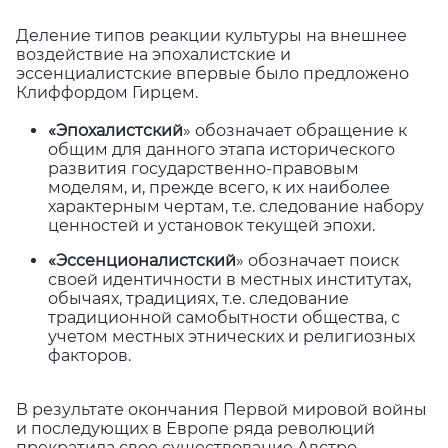
Деление типов реакции культуры на внешнее
воздействие на эпохалистские и
эссенциалистские впервые было предложено
Клиффордом Гирцем.
«Эпохалистский
» обозначает обращение к
общим для данного этапа исторического
развития государственно-правовым
моделям, и, прежде всего, к их наиболее
характерным чертам, т.е. следование набору
ценностей и установок текущей эпохи.
«Эссенционалистский
» обозначает поиск
своей идентичности в местных институтах,
обычаях, традициях, т.е. следование
традиционной самобытности общества, с
учетом местных этнических и религиозных
факторов.
В результате окончания Первой мировой войны
и последующих в Европе ряда революций
прекратила свое существование Австро-