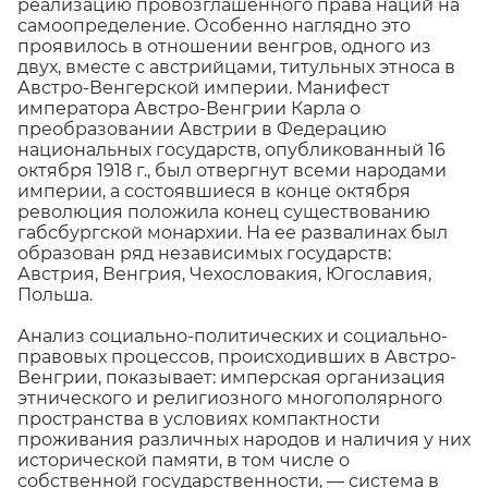
реализацию провозглашенного права наций на
самоопределение. Особенно наглядно это
проявилось в отношении венгров, одного из
двух, вместе с австрийцами, титульных этноса в
Австро-Венгерской империи. Манифест
императора Австро-Венгрии Карла о
преобразовании Австрии в Федерацию
национальных государств, опубликованный 16
октября 1918 г., был отвергнут всеми народами
империи, а состоявшиеся в конце октября
революция положила конец существованию
габсбургской монархии. На ее развалинах был
образован ряд независимых государств:
Австрия, Венгрия, Чехословакия, Югославия,
Польша.
Анализ социально-политических и социально-
правовых процессов, происходивших в Австро-
Венгрии, показывает: имперская организация
этнического и религиозного многополярного
пространства в условиях компактности
проживания различных народов и наличия у них
исторической памяти, в том числе о
собственной государственности, — система в