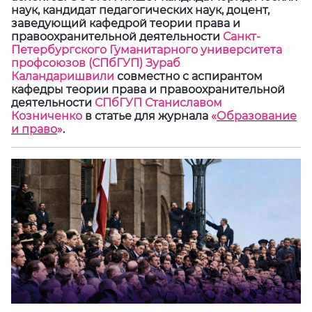
наук, кандидат педагогических наук, доцент,
заведующий кафедрой теории права и
правоохранительной деятельности
Санкт-
Петербургского Гуманитарного университета
профсоюзов (СПбГУП) Зураб
Каландаришвили
совместно с аспирантом
кафедры теории права и правоохранительной
деятельности
СПбГУП Станиславом
Козниченко
в статье для журнала
«
Образование
и право
»
.