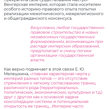
Венгерская империя, которая стала носителем
особого историко-правового опыта попытки
реализации межэтнического, межрелигиозного
и общегражданского консенсуса.
Безусловно, любое государственно-
правовое строительство в новых
независимых государственных
формированиях, возникающих при
распаде имперских образований,
предполагает и смену логики
организации государственной
власти.
Как верно подмечает в этой связи Е. Ю.
Мелешкина,
«главная характерная черта у
империй разных типов —
это отсутствие
стремления к четкому согласованию границ
различного рода (территориальных,
политических, экономических, культурных и т.д.)
друг с другом как к основной задаче
консолидации системы и потенциальная
открытость ее границ... Империи часто