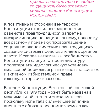
провозглашение прав и свобод
трудящихся) было отражено
сильное влияние Конституции
РСФСР 1918 г.
К позитивным сторонам венгерской
Конституции относилось: закрепление
равенства прав трудящихся; запрет на
дискриминацию по национальному, половому,
возрастному признаку; провозглашение
социально-экономических прав трудящихся;
создание системы представительных органов
власти. К скорее негативным особенностям
Конституции следует отнести диктатуру
пролетариата, идеологическую установку
«классовой борьбы», ограничение в пассивном
и активном избирательном праве
«эксплуататорских классов».
В целом Конституция Венгерской советской
республики 1919 года может быть названа в
максимальной степени эпохалистской,
поскольку испытала сильнейшее влияние
внешнего образца, воспринимаемого как