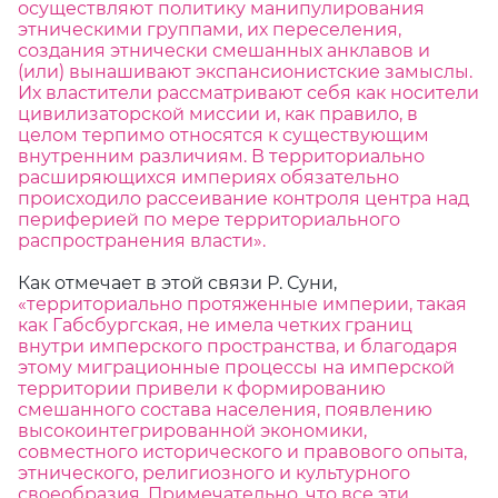
осуществляют политику манипулирования
этническими группами, их переселения,
создания этнически смешанных анклавов и
(или) вынашивают экспансионистские замыслы.
Их властители рассматривают себя как носители
цивилизаторской миссии и, как правило, в
целом терпимо относятся к существующим
внутренним различиям. В территориально
расширяющихся империях обязательно
происходило рассеивание контроля центра над
периферией по мере территориального
распространения власти».
Как отмечает в этой связи Р. Суни,
«территориально протяженные империи, такая
как Габсбургская, не имела четких границ
внутри имперского пространства, и благодаря
этому миграционные процессы на имперской
территории привели к формированию
смешанного состава населения, появлению
высокоинтегрированной экономики,
совместного исторического и правового опыта,
этнического, религиозного и культурного
своеобразия. Примечательно, что все эти