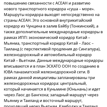
повышению связанности с АСЕАН и развитию
нового транспортного коридора «суша – море».
Маршруты коридора выходят непосредственно на
страны АСЕАН. Это основной внутрикитайский
коридор из Чунцина в залив Бэйбу (Тонкинский), а
также дополнительные международные коридоры в
рамках ИПП: экономический коридор Китай –
Мьянма, транспортный коридор Китай – Лаос –
Таиланд (с перспективой продления до Сингапура),
железнодорожный и автомобильный коридор
Китай – Вьетнам. Данные международные коридоры
вписываются и в план ЭСКАТО ООН по созданию в
ЮВА паназиатской железнодорожной сети. В
рамках данной инициативы запланированы три
железнодорожных коридора: центральный,
который начинается в Куньмине (Юньнань) и идет
через Лаос до Бангкока; западный маршрут через
Мьянму и Таиланд и восточный маршрут,
проходящий через Вьетнам, Камбоджу и Таиланд.