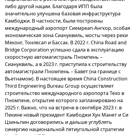
либо другой нации. Благодаря ИПП была
значительно улучшена базовая инфраструктура
Камбоджи. В частности, были построены
международный аэропорт Сиемреап-Ангкор, особая
экономическая зона Сиануквиль, мосты через реки
Меконг, Тонлесап и Бассак. В 2022 г. China Road and
Bridge Corporation успешно сдала в эксплуатацию
скоростную автомагистраль Пномпень –
Сиануквиль, а в 2023 г. приступила к строительству
автомагистрали Пномпень – Бавет (на границе с
Вьетнамом). В настоящее время China Construction
Third Engineering Bureau Group осуществляет
строительство международного аэропорта Техо в
Пномпене, открытие которого запланировано на
2025 г. Важно, что на встрече в сентябре 2023 г. в
Пекине новый президент Камбоджи Хун Манет и Си
Цзиньпин договорились и дальше углублять
синергию национальной пятиугольной стратегии