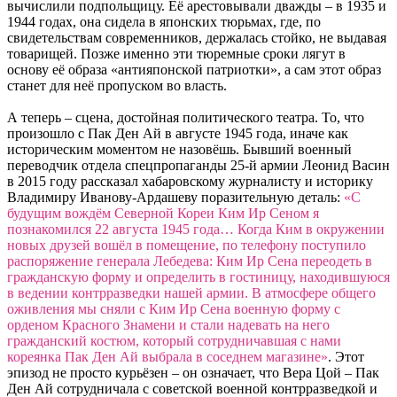
вычислили подпольщицу. Её арестовывали дважды – в 1935 и
1944 годах, она сидела в японских тюрьмах, где, по
свидетельствам современников, держалась стойко, не выдавая
товарищей. Позже именно эти тюремные сроки лягут в
основу её образа «антияпонской патриотки», а сам этот образ
станет для неё пропуском во власть.
А теперь – сцена, достойная политического театра. То, что
произошло с Пак Ден Ай в августе 1945 года, иначе как
историческим моментом не назовёшь. Бывший военный
переводчик отдела спецпропаганды 25-й армии Леонид Васин
в 2015 году рассказал хабаровскому журналисту и историку
Владимиру Иванову-Ардашеву поразительную деталь:
«C
будущим вождём Северной Кореи Ким Ир Сеном я
познакомился 22 августа 1945 года… Когда Ким в окружении
новых друзей вошёл в помещение, по телефону поступило
распоряжение генерала Лебедева: Ким Ир Сена переодеть в
гражданскую форму и определить в гостиницу, находившуюся
в ведении контрразведки нашей армии. В атмосфере общего
оживления мы сняли с Ким Ир Сена военную форму с
орденом Красного Знамени и стали надевать на него
гражданский костюм, который сотрудничавшая с нами
кореянка Пак Ден Ай выбрала в соседнем магазине»
. Этот
эпизод не просто курьёзен – он означает, что Вера Цой – Пак
Ден Ай сотрудничала с советской военной контрразведкой и