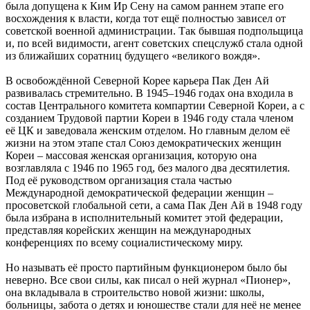
была допущена к Ким Ир Сену на самом раннем этапе его
восхождения к власти, когда тот ещё полностью зависел от
советской военной администрации. Так бывшая подпольщица
и, по всей видимости, агент советских спецслужб стала одной
из ближайших соратниц будущего «великого вождя».
В освобождённой Северной Корее карьера Пак Ден Ай
развивалась стремительно. В 1945–1946 годах она входила в
состав Центрального комитета компартии Северной Кореи, а с
созданием Трудовой партии Кореи в 1946 году стала членом
её ЦК и заведовала женским отделом. Но главным делом её
жизни на этом этапе стал Союз демократических женщин
Кореи – массовая женская организация, которую она
возглавляла с 1946 по 1965 год, без малого два десятилетия.
Под её руководством организация стала частью
Международной демократической федерации женщин –
просоветской глобальной сети, а сама Пак Ден Ай в 1948 году
была избрана в исполнительный комитет этой федерации,
представляя корейских женщин на международных
конференциях по всему социалистическому миру.
Но называть её просто партийным функционером было бы
неверно. Все свои силы, как писал о ней журнал «Пионер»,
она вкладывала в строительство новой жизни: школы,
больницы, забота о детях и юношестве стали для неё не менее