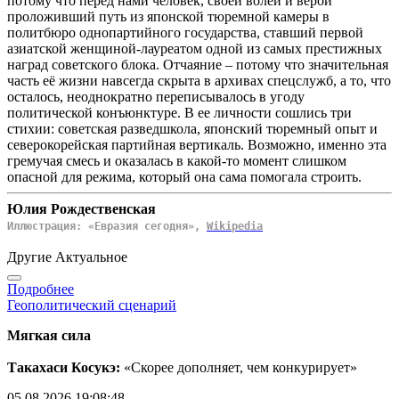
потому что перед нами человек, своей волей и верой
проложивший путь из японской тюремной камеры в
политбюро однопартийного государства, ставший первой
азиатской женщиной-лауреатом одной из самых престижных
наград советского блока. Отчаяние – потому что значительная
часть её жизни навсегда скрыта в архивах спецслужб, а то, что
осталось, неоднократно переписывалось в угоду
политической конъюнктуре. В ее личности сошлись три
стихии: советская разведшкола, японский тюремный опыт и
северокорейская партийная вертикаль. Возможно, именно эта
гремучая смесь и оказалась в какой-то момент слишком
опасной для режима, который она сама помогала строить.
Юлия Рождественская
Иллюстрация: «Евразия сегодня»,
Wikipedia
Другие Актуальное
Подробнее
Геополитический сценарий
Мягкая сила
Такахаси Косукэ:
«Скорее дополняет, чем конкурирует»
05.08.2026 19:08:48