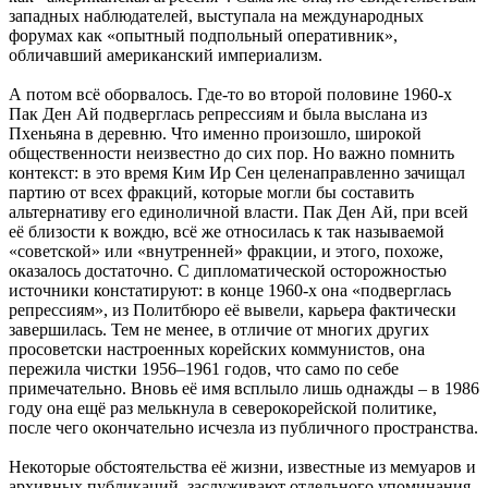
западных наблюдателей, выступала на международных
форумах как «опытный подпольный оперативник»,
обличавший американский империализм.
А потом всё оборвалось. Где-то во второй половине 1960-х
Пак Ден Ай подверглась репрессиям и была выслана из
Пхеньяна в деревню. Что именно произошло, широкой
общественности неизвестно до сих пор. Но важно помнить
контекст: в это время Ким Ир Сен целенаправленно зачищал
партию от всех фракций, которые могли бы составить
альтернативу его единоличной власти. Пак Ден Ай, при всей
её близости к вождю, всё же относилась к так называемой
«советской» или «внутренней» фракции, и этого, похоже,
оказалось достаточно. С дипломатической осторожностью
источники констатируют: в конце 1960-х она «подверглась
репрессиям», из Политбюро её вывели, карьера фактически
завершилась. Тем не менее, в отличие от многих других
просоветски настроенных корейских коммунистов, она
пережила чистки 1956–1961 годов, что само по себе
примечательно. Вновь её имя всплыло лишь однажды – в 1986
году она ещё раз мелькнула в северокорейской политике,
после чего окончательно исчезла из публичного пространства.
Некоторые обстоятельства её жизни, известные из мемуаров и
архивных публикаций, заслуживают отдельного упоминания.