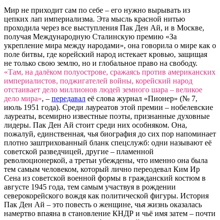
Мир не приходит сам по себе – его нужно вырывать из
цепких лап империализма. Эта мысль красной нитью
проходила через все выступления Пак Ден Ай, и в Москве,
получая Международную Сталинскую премию «За
укрепление мира между народами», она говорила о мире как о
поле битвы, где корейский народ истекает кровью, защищая
не только свою землю, но и глобальное право на свободу.
«Там, на далёком полуострове, сражаясь против американских
империалистов, поджигателей войны, корейский народ
отстаивает дело миллионов людей земного шара – великое
дело мира»
, –
передавал
её слова журнал «Пионер» (№ 7,
июль 1951 года). Среди лауреатов этой премии – нобелевские
лауреаты, всемирно известные поэты, признанные духовные
лидеры. Пак Ден Ай стоит среди них особняком. Она,
пожалуй, единственная, чья биография до сих пор напоминает
плотно заштрихованный бланк спецслужб: одни называют её
советской разведчицей, другие – пламенной
революционеркой, а третьи убеждены, что именно она была
тем самым человеком, который лично переодевал Ким Ир
Сена из советской военной формы в гражданский костюм в
августе 1945 года, тем самым участвуя в рождении
северокорейского вождя как политической фигуры. История
Пак Ден Ай – это повесть о женщине, чья жизнь оказалась
намертво впаяна в становление КНДР и чьё имя затем – почти