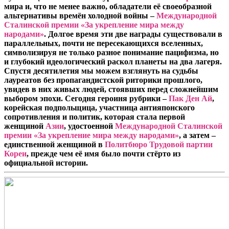
мира и, что не менее важно, обладатели её своеобразной
альтернативы времён холодной войны –
Международной
Сталинской премии «За укрепление мира между
народами»
. Долгое время эти две награды существовали в
параллельных, почти не пересекающихся вселенных,
символизируя не только разное понимание пацифизма, но
и глубокий идеологический раскол планеты на два лагеря.
Спустя десятилетия мы можем взглянуть на судьбы
лауреатов без пропагандистской риторики прошлого,
увидев в них живых людей, стоявших перед сложнейшим
выбором эпохи. Сегодня героиня рубрики –
Пак Ден Ай
,
корейская подпольщица, участница антияпонского
сопротивления и политик, которая стала первой
женщиной
Азии
, удостоенной
Международной Сталинской
премии «За укрепление мира между народами»
, а затем –
единственной женщиной в
Политбюро Трудовой партии
Кореи
, прежде чем её имя было почти стёрто из
официальной истории.