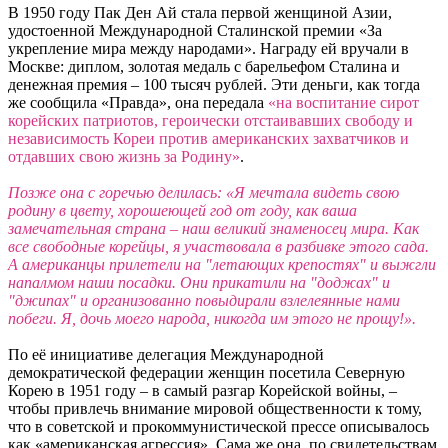
В 1950 году Пак Ден Ай стала первой женщиной Азии,
удостоенной Международной Сталинской премии «За
укрепление мира между народами». Награду ей вручали в
Москве: диплом, золотая медаль с барельефом Сталина и
денежная премия – 100 тысяч рублей. Эти деньги, как тогда
же сообщила «Правда», она передала
«на воспитание сирот
корейских патриотов, героически отстаивавших свободу и
независимость Кореи против американских захватчиков и
отдавших свою жизнь за Родину»
.
Позже она с горечью делилась: «Я мечтала видеть свою
родину в цвету, хорошеющей год от году, как ваша
замечательная страна – наш великий знаменосец мира. Как
все свободные корейцы, я участвовала в разбивке этого сада.
А американцы прилетели на "летающих крепостях" и выжгли
напалмом наши посадки. Они прикатили на "доджах" и
"джипах" и организованно повыдирали взлелеянные нами
побеги. Я, дочь моего народа, никогда им этого не прощу!».
По её инициативе делегация Международной
демократической федерации женщин посетила Северную
Корею в 1951 году – в самый разгар Корейской войны, –
чтобы привлечь внимание мировой общественности к тому,
что в советской и прокоммунистической прессе описывалось
как «американская агрессия». Сама же она, по свидетельствам