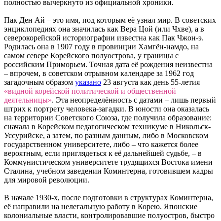
полностью вычеркнуто из официальной хроники.
Пак Ден Ай – это имя, под которым её узнал мир. В советских
энциклопедиях она значилась как Вера Цой (или Чхве), а в
северокорейской историографии известна как Пак Чжон-э.
Родилась она в 1907 году в провинции Хамгён-намдо, на
самом севере Корейского полуострова, у границы с
российским Приморьем. Точная дата её рождения неизвестна
– впрочем, в советском отрывном календаре за 1962 год
загадочным образом
указано
23 августа как день 55-летия
«видной корейской политической и общественной
деятельницы»
. Эта неопределённость с датами – лишь первый
штрих к портрету человека-загадки. В юности она оказалась
на территории Советского Союза, где получила образование:
сначала в Корейском педагогическом техникуме в Никольск-
Уссурийске, а затем, по разным данным, либо в Московском
государственном университете, либо – что кажется более
вероятным, если приглядеться к её дальнейшей судьбе, – в
Коммунистическом университете трудящихся Востока имени
Сталина, учебном заведении Коминтерна, готовившем кадры
для мировой революции.
В начале 1930-х, после подготовки в структурах Коминтерна,
её направили на нелегальную работу в Корею. Японские
колониальные власти, контролировавшие полуостров, быстро