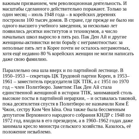
важным призванием, чем революционная деятельность. И
масштабы сделанного действительно поражают. Только за
один месяц – июль 1948 года – в корейских деревнях
построили 100 тысяч домов. В стране, где прежде не было ни
одного высшего учебного заведения, за несколько лет
появились десятки институтов и техникумов, а число
начальных школ выросло в пять раз. Пак Ден Ай и другие
женщины-активистки вели борьбу с неграмотностью: за
неполные пять лет в Корее почти не осталось неграмотных,
хотя ещё недавно 80 % корейских женщин не могли написать
даже свою фамилию.
Параллельно она шла вверх и по партийной лестнице. В
1950–1953 – секретарь ЦК Трудовой партии Кореи, в 1953–
1961 – заместитель председателя ЦК ТПК, а с 1951 по 1970
год – член Политбюро. Заметим: Пак Ден Ай стала
единственной женщиной в истории ТПК, занимавшей столь
высокие посты в партийной иерархии, – и оставалась таковой,
пока десятилетия спустя в Политбюро не назначили Ким Ё
Чжон, сестру Ким Чен Ына. Она также была бессменным
депутатом Верховного народного собрания КНДР с 1948 по
1972 год, входила в его президиум, а в 1960–1962 годах даже
занимала кресло министра сельского хозяйства. Казалось, её
положение незыблемо.