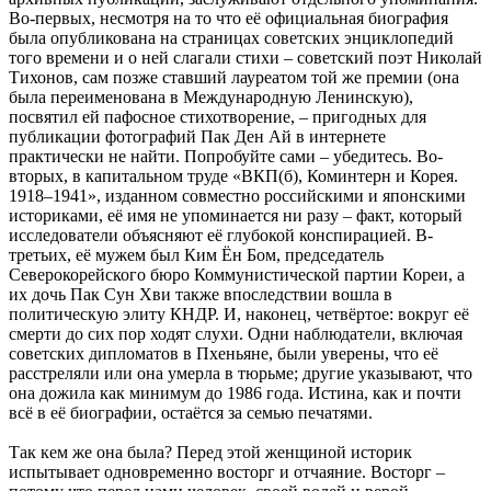
Во-первых, несмотря на то что её официальная биография
была опубликована на страницах советских энциклопедий
того времени и о ней слагали стихи – советский поэт Николай
Тихонов, сам позже ставший лауреатом той же премии (она
была переименована в Международную Ленинскую),
посвятил ей пафосное стихотворение, – пригодных для
публикации фотографий Пак Ден Ай в интернете
практически не найти. Попробуйте сами – убедитесь. Во-
вторых, в капитальном труде «ВКП(б), Коминтерн и Корея.
1918–1941», изданном совместно российскими и японскими
историками, её имя не упоминается ни разу – факт, который
исследователи объясняют её глубокой конспирацией. В-
третьих, её мужем был Ким Ён Бом, председатель
Северокорейского бюро Коммунистической партии Кореи, а
их дочь Пак Сун Хви также впоследствии вошла в
политическую элиту КНДР. И, наконец, четвёртое: вокруг её
смерти до сих пор ходят слухи. Одни наблюдатели, включая
советских дипломатов в Пхеньяне, были уверены, что её
расстреляли или она умерла в тюрьме; другие указывают, что
она дожила как минимум до 1986 года. Истина, как и почти
всё в её биографии, остаётся за семью печатями.
Так кем же она была? Перед этой женщиной историк
испытывает одновременно восторг и отчаяние. Восторг –