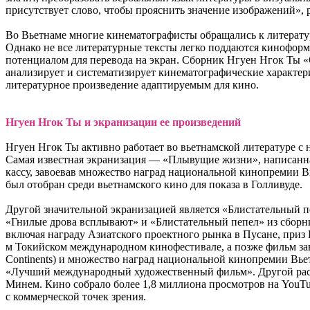
присутствует слово, чтобы прояснить значение изображений», 
Во Вьетнаме многие кинематографисты обращались к литерату
Однако не все литературные тексты легко поддаются кинофор
потенциалом для перевода на экран. Сборник Нгуен Нгок Ты «
анализирует и систематизирует кинематографические характер
литературное произведение адаптируемым для кино.
Нгуен Нгок Ты и экранизации ее произведений
Нгуен Нгок Ты активно работает во вьетнамской литературе с н
Самая известная экранизация — «Плывущие жизни», написанная
кассу, завоевав множество наград национальной кинопремии 
был отобран среди вьетнамского кино для показа в Голливуде.
Другой значительной экранизацией является «Блистательный п
«Гнилые дрова всплывают» и «Блистательный пепел» из сборн
включая награду Азиатского проектного рынка в Пусане, приз 
м Токийском международном кинофестивале, а позже фильм зав
Continents) и множество наград национальной кинопремии Вье
«Лучший международный художественный фильм». Другой расск
Минем. Кино собрало более 1,8 миллиона просмотров на YouTu
с коммерческой точек зрения.