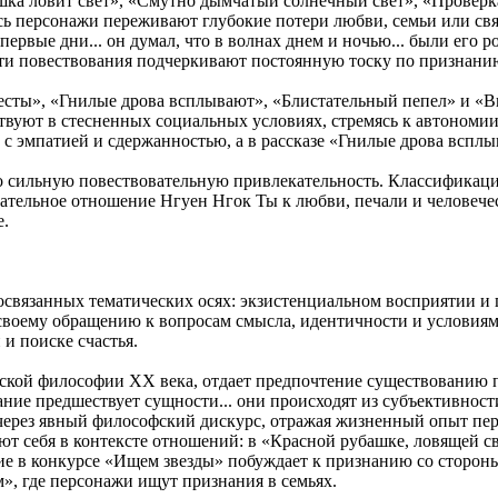
шка ловит свет», «Смутно дымчатый солнечный свет», «Проверк
ь персонажи переживают глубокие потери любви, семьи или свя
первые дни... он думал, что в волнах днем и ночью... были его
ти повествования подчеркивают постоянную тоску по признанию
весты», «Гнилые дрова всплывают», «Блистательный пепел» и «
вуют в стесненных социальных условиях, стремясь к автономи
 эмпатией и сдержанностью, а в рассказе «Гнилые дрова всплыв
 сильную повествовательную привлекательность. Классификация
дательное отношение Нгуен Нгок Ты к любви, печали и человеч
е.
связанных тематических осях: экзистенциальном восприятии и г
своему обращению к вопросам смысла, идентичности и условиям 
и поиске счастья.
тской философии XX века, отдает предпочтение существованию 
ние предшествует сущности... они происходят из субъективности
не через явный философский дискурс, отражая жизненный опыт 
 себя в контексте отношений: в «Красной рубашке, ловящей св
частие в конкурсе «Ищем звезды» побуждает к признанию со стор
, где персонажи ищут признания в семьях.