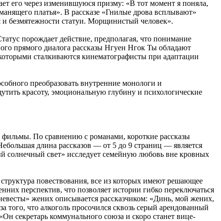
т его через изменившуюся призму: «В тот момент я поняла,
о манящего платья». В рассказе «Гнилые дрова всплывают»
я и безмятежности статуи. Морщинистый человек».
Статус порождает действие, предполагая, что понимание
ного прямого диалога рассказы Нгуен Нгок Ты обладают
 которыми сталкиваются кинематографисты при адаптации
пособного преобразовать внутренние монологи и
щутить красоту, эмоциональную глубину и психологические
и фильмы. По сравнению с романами, короткие рассказы
ебольшая длина рассказов — от 5 до 9 страниц — является
й солнечный свет» исследует семейную любовь вне кровных
и структура повествования, все из которых имеют решающее
енних перспектив, что позволяет истории гибко переключаться
невесты» жених описывается рассказчиком: «Динь, мой жених,
-за того, что алкоголь просочился сквозь серый арендованный
Он секретарь коммунального союза и скоро станет вице-