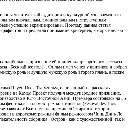
роны читательской аудитории и культурной узнаваемостью.
 сильным визуальным, эмоциональным и структурным
а были успешно экранизированы. Поэтому данная статья
ографистов и предлагая понимание критериев, которые делают
них наибольшее признание ей принес жанр короткого рассказа.
аза «Бескрайнее поле». Фильм имел успех у критиков и собрал
женскую роль и лучшую мужскую роль второго плана, а позже
 сама Нгуен Нгок Ты. Фильм, основанный на рассказах
ревне на Камау. Проект получил международное признание,
оизводство в Юго-Восточной Азии. Премьера состоялась на 35-
естивале фильмов трёх континентов (Festival des Trois
ве заявки от Вьетнама на премию «Оскар» в категории
ирован в короткометражный фильм режиссером Чинь Динь Ле
кательность сборника «Остров» как с художественной, так и