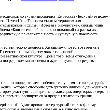
 неоднократно экранизировались. Ее рассказ «Бескрайнее поле»
казы Нгуен Нгок Ты снова стали материалом для
роткометражный фильм «Исчезая в библиотеке», снятый Чинь
Тюена «Блистательный пепел», основанный на рассказах
рафическую привлекательность и культурную значимость
 и эстетическую ценность. Анализируя повествовательные
 Ты естественным образом является основой
ой вьетнамской культуре. Кроме того, темы отчуждения,
ы посредством мизансцены и аудиовизуальных средств.
сств оно поддерживает особенно тесную связь с литературой.
ражений, которые способны дать зрителю иллюзию движущихся
котором участвуют сценаристы, режиссеры, операторы, актеры и
ву и времени расширяться за пределы языковых границ.
 вербальный. Адаптировать литературный текст к фильму —
есть образы, вызываемые словами, а в кино все еще