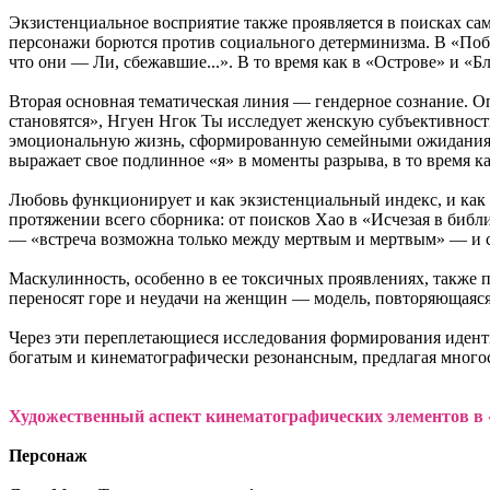
Экзистенциальное восприятие также проявляется в поисках самос
персонажи борются против социального детерминизма. В «Побег
что они — Ли, сбежавшие...». В то время как в «Острове» и «
Вторая основная тематическая линия — гендерное сознание. О
становятся», Нгуен Нгок Ты исследует женскую субъективност
эмоциональную жизнь, сформированную семейными ожиданиями.
выражает свое подлинное «я» в моменты разрыва, в то время ка
Любовь функционирует и как экзистенциальный индекс, и ка
протяжении всего сборника: от поисков Хао в «Исчезая в библ
— «встреча возможна только между мертвым и мертвым» — и с
Маскулинность, особенно в ее токсичных проявлениях, также 
переносят горе и неудачи на женщин — модель, повторяющаяс
Через эти переплетающиеся исследования формирования идент
богатым и кинематографически резонансным, предлагая мног
Художественный аспект кинематографических элементов в
Персонаж