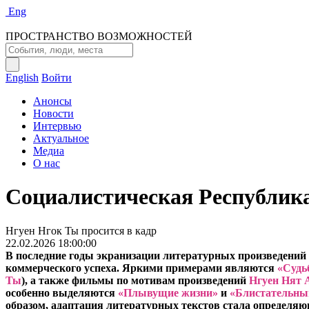
Eng
ПРОСТРАНСТВО ВОЗМОЖНОСТЕЙ
English
Войти
Анонсы
Новости
Интервью
Актуальное
Медиа
О нас
Социалистическая Республик
Нгуен Нгок Ты просится в кадр
22.02.2026 18:00:00
В последние годы экранизации литературных произведений
коммерческого успеха. Яркими примерами являются
«Судьб
Ты
), а также фильмы по мотивам произведений
Нгуен Нят 
особенно выделяются
«Плывущие жизни»
и
«Блистательны
образом, адаптация литературных текстов стала определяю