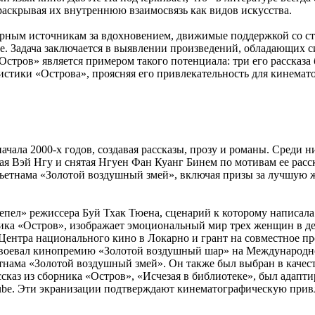
раскрывая их внутреннюю взаимосвязь как видов искусства.
рным источникам за вдохновением, движимые поддержкой со сто
ме. Задача заключается в выявлении произведений, обладающих
Остров» является примером такого потенциала: три его рассказ
истики «Острова», проясняя его привлекательность для кинемат
ачала 2000-х годов, создавая рассказы, прозу и романы. Среди 
 Вэй Нгу и снятая Нгуен Фан Куанг Бинем по мотивам ее расск
Вьетнама «Золотой воздушный змей», включая призы за лучшую 
епел» режиссера Буй Тхак Тюена, сценарий к которому написала
ика «Остров», изображает эмоциональный мир трех женщин в де
Центра национального кино в Локарно и грант на совместное пр
оевал кинопремию «Золотой воздушный шар» на Международном ф
тнама «Золотой воздушный змей». Он также был выбран в качест
аз из сборника «Остров», «Исчезая в библиотеке», был адапт
be. Эти экранизации подтверждают кинематографическую привле