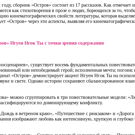
году, сборник «Остров» состоит из 17 рассказов. Как отмечает и
ся как стихотворения в прозе о людях, борющихся за то, чтобы 
пцию кинематографических свойств литературы, которая выделя
ет «Остров» через эти аспекты, выявляя его кинематографически
ров» Нгуен Нгок Ты с точки зрения содержания
осценариев», существует восемь фундаментальных повествовате
невинный или непобедимый герой; исполненная мечта; погоня; не
инат «Остров» демонстрирует акцент Нгуен Нгок Ты на психолог
вуке и свете. Однако истории сохраняют сбалансированное вза
ова» можно сгруппировать в три повествовательные модели: «Лю
 классифицируются по доминирующему конфликту.
«Дождь в ветреном краю», «Путешествие с рюкзаком» и «Дорога
ования изображают любовь как интенсивную, хрупкую и глубоко