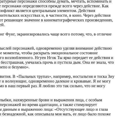
атурные персонажи способны думать, мечтать, вспоминать и
 персонажи определяются прежде всего через действие. Как
конфликт является центральным элементом. Действия
ельских искусствах и, в частности, в кино. Через действия
еют решающее значение в кинематографических произведениях,
ей.
г Фунг, экранизировались чаще всего потому, что, в отличие
мыслей персонажей, одновременно уделяя внимание действию
евые моменты, чтобы раскрыть эмоциональное состояние
о возлюбленного. Нгуен Нгок Ты ярко передает ее действия и
бесстрашная, умчалась прочь и пустила дым. Она не знала, что
репо и безумно».
звития. В «Пыльных трупах», например, ностальгия и тоска Зиу
 и волнующие, одновременно далекие и кровавые. Я не могу
мо в наш первый раз. Я люблю это так сильно, что не могу
улыбки, нахмуренные брови и выражения лица, с особым
 персонажей во время адаптации, а также стимулирует
им данным и выражению лица: «Отсутствующее лицо и глаза
 безнадежной, как описывала моя мать, ее лицо было похоже