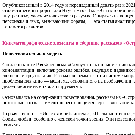
Опубликованный в 2014 году и переизданный девять раз к 2021 
стилистический прорыв для Нгуен Нгок Ты: «Эти истории читают
внутреннему хаосу человеческого разума». Опираясь на конце
персонажа и язык, вызывающий образы, — эта статья анализиру
кинематографистов.
Кинематографические элементы в сборнике рассказов «Ост
Повествовательная модель
Согласно книге Рэя Френшема «Самоучитель по написанию кин
киноадаптации, включая: роковая ошибка, ведущая к падению; 
любовный треугольник. Рассматриваемый в этой системе коорд
проблемы для кино — медиума, основанного на изображении, з
делает многие из них адаптируемыми.
Основываясь на содержании повествования, рассказы из «Остр
некоторые рассказы имеют пересекающиеся черты, здесь они
Первая группа — «Исчезая в библиотеке», «Пыльные трупы», 
формы любви, особенно с женской точки зрения. Эти повеств
разлуки.