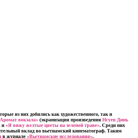
торые из них добились как художественного, так и
Аромат вокзала»
(экранизация произведения
Нгуен Динь
»
и
«Я вижу желтые цветы на зеленой траве»
. Среди них
ительный вклад во вьетнамский кинематограф. Таким
н
в журнале
«Вьетнамские исследования»
.