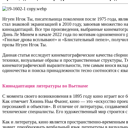
Нгуен Нгок Ты, писательница поколения после 1975 года, явля
стал знаковой экранизацией в 2010 году, завоевав множество 
киноадаптаций. Все три произведения, выбранные кинематогр
Динь Ле Минем в начале 2022 года по мотивам одноименного р
«Гнилые дрова всплывают» и «Блистательный пепел», получил
прозы Нгуен Нгок Ты.
Данная статья исследует кинематографические качества сборн
техники, визуальные образы и пространственные структуры, Т
кинематографической выразительности, тем самым внося вклад
одиночества и поиска принадлежности тесно соотносятся с яз
Киноадаптация литературы во Вьетнаме
С момента своего возникновения в 1895 году кино играет все 
Как отмечает Хюинь Ньы Фыонг, кино — это «искусство проец
персонажей и объектов». В отличие от литературы, создаваемо
технические специалисты. Его художественный мир строится с 
Как и литература, кино является пространственно-временным 
значит, преобразовать вербальный язык литературы в визуальны