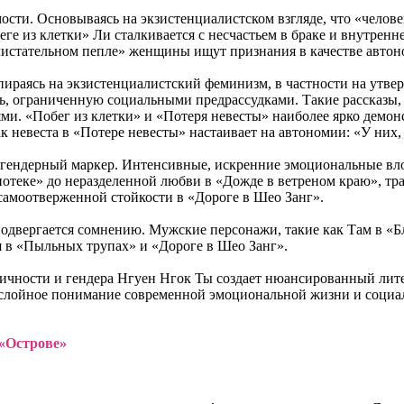
ти. Основываясь на экзистенциалистском взгляде, что «человек ес
е из клетки» Ли сталкивается с несчастьем в браке и внутренн
Блистательном пепле» женщины ищут признания в качестве автон
пираясь на экзистенциалистский феминизм, в частности на утв
ь, ограниченную социальными предрассудками. Такие рассказы,
 «Побег из клетки» и «Потеря невесты» наиболее ярко демонс
к невеста в «Потере невесты» настаивает на автономии: «У них,
к гендерный маркер. Интенсивные, искренние эмоциональные в
иотеке» до неразделенной любви в «Дожде в ветреном краю», тр
амоотверженной стойкости в «Дороге в Шео Занг».
подвергается сомнению. Мужские персонажи, такие как Там в «Б
я в «Пыльных трупах» и «Дороге в Шео Занг».
ичности и гендера Нгуен Нгок Ты создает нюансированный лит
ослойное понимание современной эмоциональной жизни и социа
 «Острове»