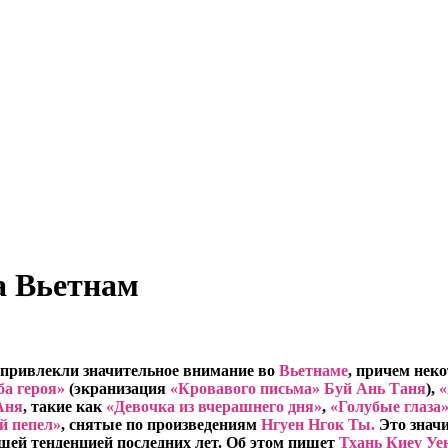
а Вьетнам
 привлекли значительное внимание во
Вьетнаме
, причем неко
а героя»
(экранизация
«Кровавого письма» Буй Ань Таня
),
«
Аня
, такие как
«Девочка из вчерашнего дня»
,
«Голубые глаза
й пепел»
, снятые по произведениям
Нгуен Нгок Ты.
Это знач
щей тенденцией последних лет. Об этом пишет
Тхань Киеу Уе