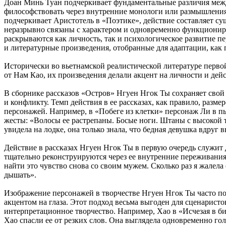
Доан Минь Туан подчеркивает фундаментальные различия меж
философствовать через внутренние монологи или размышления 
подчеркивает Аристотель в «Поэтике», действие составляет су
неразрывно связаны с характером и одновременно функционирую
раскрываются как личность, так и психологическое развитие 
и литературные произведения, отобранные для адаптации, как
Исторически во вьетнамской реалистической литературе первой
от Нам Као, их произведения делали акцент на личности и дей
В сборнике рассказов «Остров» Нгуен Нгок Ты сохраняет сво
и конфликту. Темп действия в ее рассказах, как правило, разм
персонажей. Например, в «Побеге из клетки» персонаж Ли в п
жесты: «Волосы ее растрепаны. Босые ноги. Штаны с высокой та
увидела на лодке, она только знала, что бедная девушка вдруг 
Действие в рассказах Нгуен Нгок Ты в первую очередь служит 
тщательно реконструируются через ее внутренние переживания
найти это чувство снова со своим мужем. Сколько раз я жалела 
дышать».
Изображение персонажей в творчестве Нгуен Нгок Ты часто по
акцентом на глаза. Этот подход весьма выгоден для сценарист
интерпретационное творчество. Например, Хао в «Исчезая в 
Хао спасли ее от резких слов. Она выглядела одновременно го