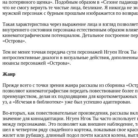
на потерянного щенка». Подобным образом в «Сезоне падающих
что не смогу вернуть те чистые лица, безликие. Я никогда не 
мужской персонаж с бурным прошлым изображается по возвраще
Такая характеристика через выражение лица и взгляд позволяе
внутреннего состояния персонажа естественным образом влияе
кинематографическим потенциалом. Детальное построение пер
«Острова».
Тем не менее точная передача сути персонажей Нгуен Нгок Ты 
интроспективные диалоги в визуальные действия, дополненные
нюансы персонажей «Острова».
Жанр
Прежде всего с точки зрения жанра рассказы из сборника «Ос
позволяют кинематографистам передать повествование более п
преимуществом, делая их подходящими для короткометражных
уз, а «Исчезая в библиотеке» уже был успешно адаптирован.
Во-вторых, как повествовательные произведения, рассказы вкл
значение для киноадаптации. Нгуен Нгок Ты часто использует 
между персонажами. Это позволяет как внешнее наблюдение, т
шел в четвертом ряду свадебного кортежа, показывая свое крас
жилет или рубашку, длинный подол почти касался колена, выг