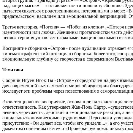
Вторая группа, «Трагедия утраты» — «Остров», «Красная руба
падающих масок» — составляет почти половину сборника. Здес
пытается связаться с родственниками, потерянными в море: «В 
предательством, насилием или эмоциональной депривацией. Э
Третья категория, «Погоня» — «Побег из клетки», «Потеря не
идентичности или любви. Женщины-протагонистки часто дейст
пепле» героиня управляет сложными эмоциональными связями с
Восприятие сборника «Остров» после публикации отражает его
кинематографический потенциал сборника. Более того, состра
эмоциональную глубину ее творчества в современном Вьетнам
Тематика
Сборник Нгуен Нгок Ты «Остров» сосредоточен на двух взаимо
для современной вьетнамской и мировой аудитории благодаря 
исследует эти проблемы через повествования о самореализации 
Экзистенциальное восприятие, основанное на экзистенциалис
ответственность. Как утверждает Жан-Поль Сартр, «существова
неявно, через жесты, действия и эмоциональные реакции, а 
социально-экономическими трудностями. Персонажи утверждают
присутствие: «Он делает все, чтобы его увидели...», а его у
дымчатом солнечном свете» и «Проверке рук дождливым утром»