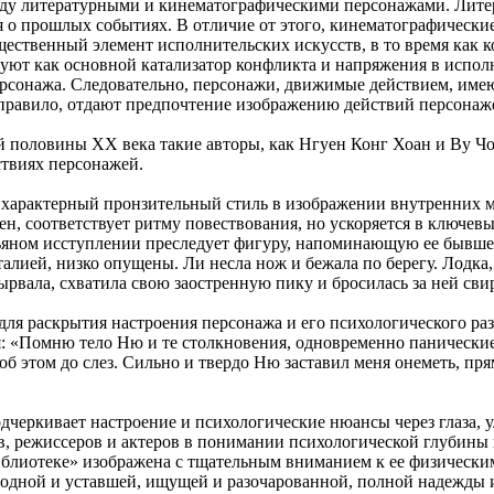
ду литературными и кинематографическими персонажами. Литер
о прошлых событиях. В отличие от этого, кинематографические
щественный элемент исполнительских искусств, в то время как 
т как основной катализатор конфликта и напряжения в исполнит
персонажа. Следовательно, персонажи, движимые действием, им
 правило, отдают предпочтение изображению действий персонаж
 половины XX века такие авторы, как Нгуен Конг Хоан и Ву Чон
ствиях персонажей.
й характерный пронзительный стиль в изображении внутренних 
ерен, соответствует ритму повествования, но ускоряется в ключ
ьяном исступлении преследует фигуру, напоминающую ее бывшег
лией, низко опущены. Ли несла нож и бежала по берегу. Лодка, 
вырвала, схватила свою заостренную пику и бросилась за ней сви
для раскрытия настроения персонажа и его психологического ра
: «Помню тело Ню и те столкновения, одновременно панические
об этом до слез. Сильно и твердо Ню заставил меня онеметь, пря
дчеркивает настроение и психологические нюансы через глаза, 
ов, режиссеров и актеров в понимании психологической глубины
библиотеке» изображена с тщательным вниманием к ее физическ
лодной и уставшей, ищущей и разочарованной, полной надежды и