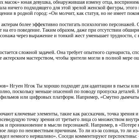
 масок» юная девушка, обнаружившая измену отца, воспринимае
знала ничего подходящего для этой зрелой женской фигуры, этог
нии в родной город: «Он молчит, как статуя, но не имеет поко
т актерам более эффективно постигать психологию персонажей. 
т на его поведение. Таким образом, даже при отсутствии обшир
сонажа через выражение и тонкий жест уменьшает трудности, с
остается сложной задачей. Она требует опытного сценариста, с
 актерским мастерством, чтобы зрители могли в полной мере о
тров» Нгуен Нгок Ты хорошо подходят для адаптации в пьесы ил
олно, поскольку меньше опасений по поводу пропуска деталей. Н
 фильмов или цифровых платформ. Например, «Смутно дымчаты
ючают ключевые элементы, такие как рассказчик, точка зрения 
всеведущую точку зрения от третьего лица со множеством внутр
ак и проникновение в мысли персонажей. Например, в «Потере 
ное лицо по неизвестным причинам. То ли из-за солнца, то ли из
лядел немного неряшливо». Соседи комментируют перспективы: «