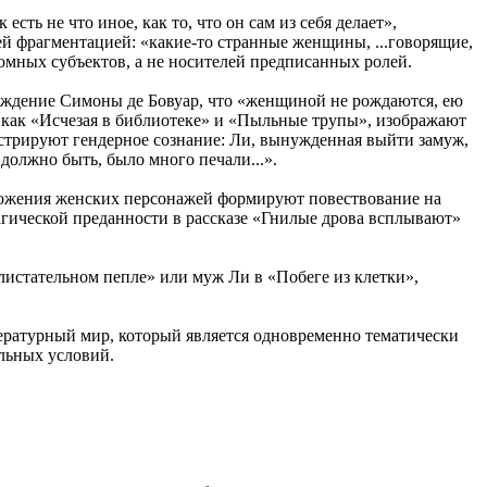
ть не что иное, как то, что он сам из себя делает»,
ей фрагментацией: «какие-то странные женщины, ...говорящие,
омных субъектов, а не носителей предписанных ролей.
ерждение Симоны де Бовуар, что «женщиной не рождаются, ею
 как «Исчезая в библиотеке» и «Пыльные трупы», изображают
трируют гендерное сознание: Ли, вынужденная выйти замуж,
 должно быть, было много печали...».
ложения женских персонажей формируют повествование на
агической преданности в рассказе «Гнилые дрова всплывают»
листательном пепле» или муж Ли в «Побеге из клетки»,
ературный мир, который является одновременно тематически
льных условий.