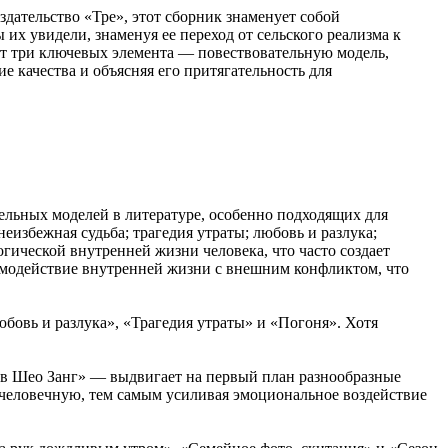
здательство «Тре», этот сборник знаменует собой
их увидели, знаменуя ее переход от сельского реализма к
ет три ключевых элемента — повествовательную модель,
е качества и объясняя его притягательность для
льных моделей в литературе, особенно подходящих для
избежная судьба; трагедия утраты; любовь и разлука;
ической внутренней жизни человека, что часто создает
имодействие внутренней жизни с внешним конфликтом, что
бовь и разлука», «Трагедия утраты» и «Погоня». Хотя
 в Шео Занг» — выдвигает на первый план разнообразные
 человечную, тем самым усиливая эмоциональное воздействие