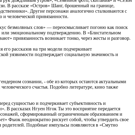
а рук дождливым утром», «Семейное фото, скитания» и «Сезон
зи. В рассказе «Остров» Шанг, брошенный на границе,
 родственники». Другие персонажи аналогично сталкиваются с
 и человеческой привязанности.
Вкус безмолвных слов» — переосмысливает погоню как поиск
и или эмоциональному подтверждению. В «Блистательном
ают» привязанность возникает тонко, через жесты и разговор.
 его рассказов на три модели подчеркивает
еской уязвимости подтверждает социальную значимость и
ендерном сознании, - обе из которых остаются актуальными
человеческого счастья. Подобно литературе, кино также
перед сущностью и подчеркивает субъективность и
». В рассказах Нгуен Нгок Ты это восприятие передается
персонажей, сформированный ограниченным образованием и
ет» Фыок неоднократно рискует собой, чтобы утвердить свое
оны родителей. Подобные импульсы появляются в «Смутно