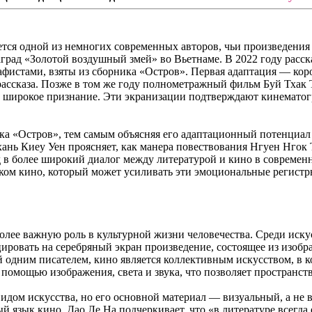
ется одной из немногих современных авторов, чьи произведения
наград «Золотой воздушный змей» во Вьетнаме. В 2022 году расс
афистами, взяты из сборника «Остров». Первая адаптация — ко
ассказа. Позже в том же году полнометражный фильм Буй Тхак 
 широкое признание. Эти экранизации подтверждают кинематог
ика «Остров», тем самым объясняя его адаптационный потенциал
хань Киеу Уен проясняет, как манера повествования Нгуен Нгок
 в более широкий диалог между литературой и кино в современн
ыком кино, который может усиливать эти эмоциональные регистр
более важную роль в культурной жизни человечества. Среди иску
ировать на серебряный экран произведение, состоящее из изоб
й одним писателем, кино является коллективным искусством, в 
помощью изображения, света и звука, что позволяет пространст
видом искусства, но его основной материал — визуальный, а не
й язык кино. Дао Ле На подчеркивает, что «в литературе всегда 