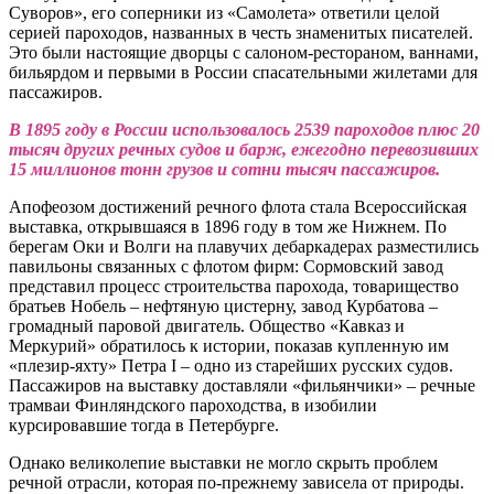
Суворов», его соперники из «Самолета» ответили целой
серией пароходов, названных в честь знаменитых писателей.
Это были настоящие дворцы с салоном-рестораном, ваннами,
бильярдом и первыми в России спасательными жилетами для
пассажиров.
В 1895 году в России использовалось 2539 пароходов плюс 20
тысяч других речных судов и барж, ежегодно перевозивших
15 миллионов тонн грузов и сотни тысяч пассажиров.
Апофеозом достижений речного флота стала Всероссийская
выставка, открывшаяся в 1896 году в том же Нижнем. По
берегам Оки и Волги на плавучих дебаркадерах разместились
павильоны связанных с флотом фирм: Сормовский завод
представил процесс строительства парохода, товарищество
братьев Нобель – нефтяную цистерну, завод Курбатова –
громадный паровой двигатель. Общество «Кавказ и
Меркурий» обратилось к истории, показав купленную им
«плезир-яхту» Петра I – одно из старейших русских судов.
Пассажиров на выставку доставляли «фильянчики» – речные
трамваи Финляндского пароходства, в изобилии
курсировавшие тогда в Петербурге.
Однако великолепие выставки не могло скрыть проблем
речной отрасли, которая по-прежнему зависела от природы.