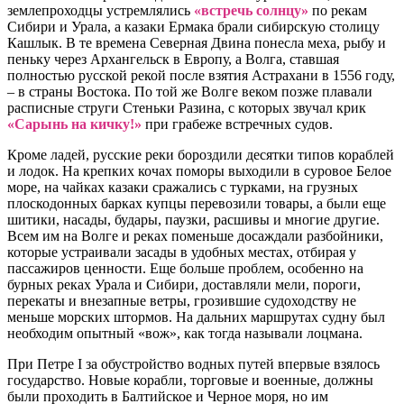
землепроходцы устремлялись
«встречь солнцу»
по рекам
Сибири и Урала, а казаки Ермака брали сибирскую столицу
Кашлык. В те времена Северная Двина понесла меха, рыбу и
пеньку через Архангельск в Европу, а Волга, ставшая
полностью русской рекой после взятия Астрахани в 1556 году,
– в страны Востока. По той же Волге веком позже плавали
расписные струги Стеньки Разина, с которых звучал крик
«Сарынь на кичку!»
при грабеже встречных судов.
Кроме ладей, русские реки бороздили десятки типов кораблей
и лодок. На крепких кочах поморы выходили в суровое Белое
море, на чайках казаки сражались с турками, на грузных
плоскодонных барках купцы перевозили товары, а были еще
шитики, насады, будары, паузки, расшивы и многие другие.
Всем им на Волге и реках поменьше досаждали разбойники,
которые устраивали засады в удобных местах, отбирая у
пассажиров ценности. Еще больше проблем, особенно на
бурных реках Урала и Сибири, доставляли мели, пороги,
перекаты и внезапные ветры, грозившие судоходству не
меньше морских штормов. На дальних маршрутах судну был
необходим опытный «вож», как тогда называли лоцмана.
При Петре I за обустройство водных путей впервые взялось
государство. Новые корабли, торговые и военные, должны
были проходить в Балтийское и Черное моря, но им