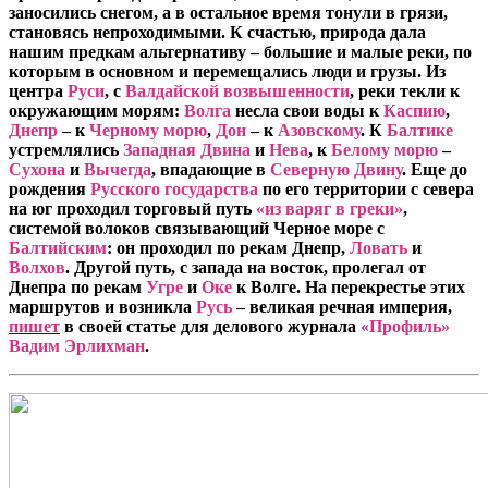
заносились снегом, а в остальное время тонули в грязи,
становясь непроходимыми. К счастью, природа дала
нашим предкам альтернативу – большие и малые реки, по
которым в основном и перемещались люди и грузы. Из
центра
Руси
, с
Валдайской возвышенности
, реки текли к
окружающим морям:
Волга
несла свои воды к
Каспию
,
Днепр
– к
Черному морю
,
Дон
– к
Азовскому
. К
Балтике
устремлялись
Западная Двина
и
Нева
, к
Белому морю
–
Сухона
и
Вычегда
, впадающие в
Северную Двину
. Еще до
рождения
Русского государства
по его территории с севера
на юг проходил торговый путь
«из варяг в греки»
,
системой волоков связывающий Черное море с
Балтийским
: он проходил по рекам Днепр,
Ловать
и
Волхов
. Другой путь, с запада на восток, пролегал от
Днепра по рекам
Угре
и
Оке
к Волге. На перекрестье этих
маршрутов и возникла
Русь
– великая речная империя,
пишет
в своей статье для делового журнала
«Профиль»
Вадим Эрлихман
.