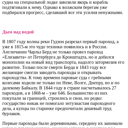
судна на специальной лодке завозили якорь и корабль
подтягивали к нему. Однако к волжским берегам уже
подбирался прогресс, сделавший все эти усилия ненужными.
Дым над водой
В 1807 году волны реки Гудзон разрезал первый пароход, а
уже в 1815-м это чудо техники появилось и в России.
Англичанин Чарльз Берд не только провел пароход
«Елизавета» от Петербурга до Кронштадта, но и добился
монополии на новый вид транспорта, надолго затормозив его
развитие. Только после смерти Берда в 1843 году все
желающие смогли заводить пароходы и открывать
пароходства. К тому времени паровые суда с гребными
колесами ходили не только по Неве, Волге, Днепру, но и по
далекому Байкалу. В 1844 году в стране насчитывалось 27
пароходов, а в 1868-м – уже 646. Большинство из них
покупали за границей, строились и свои, но редко:
государство никак не помогало энтузиастам пароходного
дела, а купцы по старинке предпочитали дешевый труд
бурлаков.
Первые пароходы были деревянными, середину их занимали