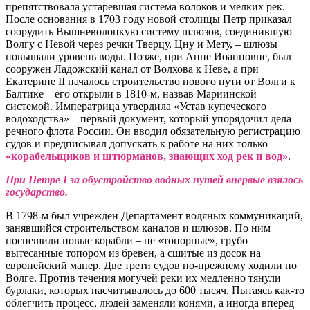
препятствовала устаревшая система волоков и мелких рек.
После основания в 1703 году новой столицы Петр приказал
соорудить Вышневолоцкую систему шлюзов, соединившую
Волгу с Невой через речки Тверцу, Цну и Мету, – шлюзы
повышали уровень воды. Позже, при Анне Иоанновне, был
сооружен Ладожский канал от Волхова к Неве, а при
Екатерине II началось строительство нового пути от Волги к
Балтике – его открыли в 1810-м, назвав Мариинской
системой. Императрица утвердила «Устав купеческого
водоходства» – первый документ, который упорядочил дела
речного флота России. Он вводил обязательную регистрацию
судов и предписывал допускать к работе на них только
«корабельщиков и штюрманов, знающих ход рек и вод»
.
При Петре I за обустройство водных путей впервые взялось
государство.
В 1798-м был учрежден Департамент водяных коммуникаций,
занявшийся строительством каналов и шлюзов. По ним
поспешили новые корабли – не «топорные», грубо
вытесанные топором из бревен, а сшитые из досок на
европейский манер. Две трети судов по-прежнему ходили по
Волге. Против течения могучей реки их медленно тянули
бурлаки, которых насчитывалось до 600 тысяч. Пытаясь как-то
облегчить процесс, людей заменяли конями, а иногда вперед