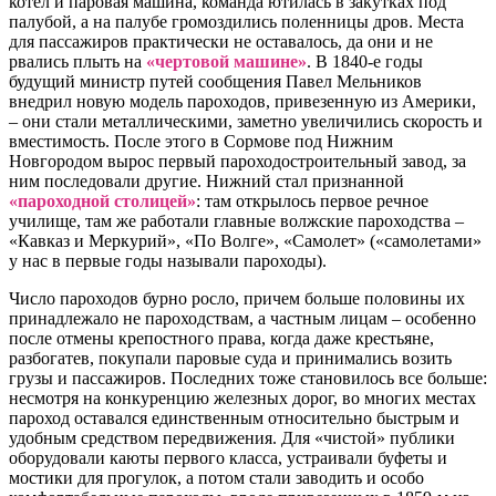
котел и паровая машина, команда ютилась в закутках под
палубой, а на палубе громоздились поленницы дров. Места
для пассажиров практически не оставалось, да они и не
рвались плыть на
«чертовой машине»
. В 1840-е годы
будущий министр путей сообщения Павел Мельников
внедрил новую модель пароходов, привезенную из Америки,
– они стали металлическими, заметно увеличились скорость и
вместимость. После этого в Сормове под Нижним
Новгородом вырос первый пароходостроительный завод, за
ним последовали другие. Нижний стал признанной
«пароходной столицей»
: там открылось первое речное
училище, там же работали главные волжские пароходства –
«Кавказ и Меркурий», «По Волге», «Самолет» («самолетами»
у нас в первые годы называли пароходы).
Число пароходов бурно росло, причем больше половины их
принадлежало не пароходствам, а частным лицам – особенно
после отмены крепостного права, когда даже крестьяне,
разбогатев, покупали паровые суда и принимались возить
грузы и пассажиров. Последних тоже становилось все больше:
несмотря на конкуренцию железных дорог, во многих местах
пароход оставался единственным относительно быстрым и
удобным средством передвижения. Для «чистой» публики
оборудовали каюты первого класса, устраивали буфеты и
мостики для прогулок, а потом стали заводить и особо