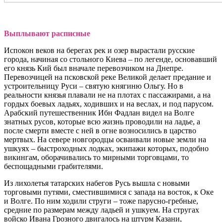
Выплывают расписные
Испокон веков на берегах рек и озер вырастали русские
города, начиная со стольного Киева – по легенде, основавший
его князь Кий был вначале перевозчиком на Днепре.
Перевозчицей на псковской реке Великой делает предание и
устроительницу Руси – святую княгиню Ольгу. Но в
реальности князья плавали не на плотах с пассажирами, а на
гордых боевых ладьях, ходивших и на веслах, и под парусом.
Арабский путешественник Ибн Фадлан видел на Волге
знатных русов, которые всю жизнь проводили на ладье, а
после смерти вместе с ней в огне возносились в царство
мертвых. На севере новгородцы осваивали новые земли на
ушкуях – быстроходных лодках, экипажи которых, подобно
викингам, оборачивались то мирными торговцами, то
беспощадными грабителями.
Из лихолетья татарских набегов Русь вышла с новыми
торговыми путями, сместившимися с запада на восток, к Оке
и Волге. По ним ходили струги – тоже парусно-гребные,
средние по размерам между ладьей и ушкуем. На стругах
войско Ивана Грозного двигалось на штурм Казани,