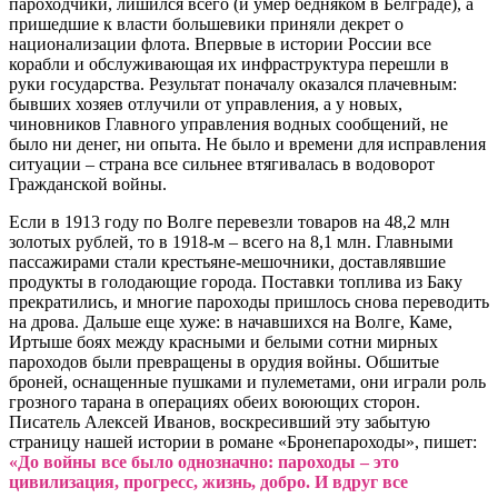
пароходчики, лишился всего (и умер бедняком в Белграде), а
пришедшие к власти большевики приняли декрет о
национализации флота. Впервые в истории России все
корабли и обслуживающая их инфраструктура перешли в
руки государства. Результат поначалу оказался плачевным:
бывших хозяев отлучили от управления, а у новых,
чиновников Главного управления водных сообщений, не
было ни денег, ни опыта. Не было и времени для исправления
ситуации – страна все сильнее втягивалась в водоворот
Гражданской войны.
Если в 1913 году по Волге перевезли товаров на 48,2 млн
золотых рублей, то в 1918-м – всего на 8,1 млн. Главными
пассажирами стали крестьяне-мешочники, доставлявшие
продукты в голодающие города. Поставки топлива из Баку
прекратились, и многие пароходы пришлось снова переводить
на дрова. Дальше еще хуже: в начавшихся на Волге, Каме,
Иртыше боях между красными и белыми сотни мирных
пароходов были превращены в орудия войны. Обшитые
броней, оснащенные пушками и пулеметами, они играли роль
грозного тарана в операциях обеих воюющих сторон.
Писатель Алексей Иванов, воскресивший эту забытую
страницу нашей истории в романе «Бронепароходы», пишет:
«До войны все было однозначно: пароходы – это
цивилизация, прогресс, жизнь, добро. И вдруг все