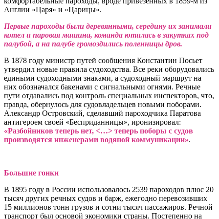
комфортабельные пароходы, вроде привезенных в 1859-м из
Англии «Царя» и «Царицы».
Первые пароходы были деревянными, середину их занимали
котел и паровая машина, команда ютилась в закутках под
палубой, а на палубе громоздились поленницы дров.
В 1878 году министр путей сообщения Константин Посьет
утвердил новые правила судоходства. Все реки оборудовались
едиными судоходными знаками, а судоходный маршрут на
них обозначался бакенами с сигнальными огнями. Речные
пути отдавались под контроль специальных инспекторов, что,
правда, обернулось для судовладельцев новыми поборами.
Александр Островский, сделавший пароходчика Паратова
антигероем своей «Бесприданницы», иронизировал:
«Разбойников теперь нет, <…> теперь поборы с судов
производятся инженерами водяной коммуникации»
.
Большие гонки
В 1895 году в России использовалось 2539 пароходов плюс 20
тысяч других речных судов и барж, ежегодно перевозивших
15 миллионов тонн грузов и сотни тысяч пассажиров. Речной
транспорт был основой экономики страны. Постепенно на