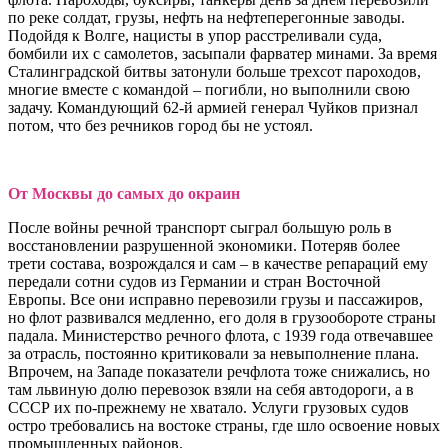
по реке солдат, грузы, нефть на нефтеперегонные заводы.
Подойдя к Волге, нацисты в упор расстреливали суда,
бомбили их с самолетов, засыпали фарватер минами. За время
Сталинградской битвы затонули больше трехсот пароходов,
многие вместе с командой – погибли, но выполнили свою
задачу. Командующий 62-й армией генерал Чуйков признал
потом, что без речников город бы не устоял.
От Москвы до самых до окраин
После войны речной транспорт сыграл большую роль в
восстановлении разрушенной экономики. Потеряв более
трети состава, возрождался и сам – в качестве репараций ему
передали сотни судов из Германии и стран Восточной
Европы. Все они исправно перевозили грузы и пассажиров,
но флот развивался медленно, его доля в грузообороте страны
падала. Министерство речного флота, с 1939 года отвечавшее
за отрасль, постоянно критиковали за невыполнение плана.
Впрочем, на Западе показатели речфлота тоже снижались, но
там львиную долю перевозок взяли на себя автодороги, а в
СССР их по-прежнему не хватало. Услуги грузовых судов
остро требовались на востоке страны, где шло освоение новых
промышленных районов.