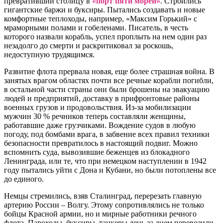
превративший столицу в
«порт пяти морей»
. Строились
гигантские баржи и буксиры. Пытались создавать и новые
комфортные теплоходы, например, «Максим Горький» с
мраморными полами и гобеленами. Писатель, в честь
которого назвали корабль, успел проплыть на нем один раз
незадолго до смерти и раскритиковал за роскошь,
недоступную трудящимся.
Развитие флота прервала новая, еще более страшная война. В
занятых врагом областях почти все речные корабли погибли,
в остальной части страны они были брошены на эвакуацию
людей и предприятий, доставку в прифронтовые районы
военных грузов и продовольствия. Из-за мобилизации
мужчин 30 % речников теперь составляли женщины,
работавшие даже грузчиками. Вождение судов в любую
погоду, под бомбами врага, в забвение всех правил техники
безопасности превратилось в настоящий подвиг. Можно
вспомнить суда, вывозившие беженцев из блокадного
Ленинграда, или те, что при немецком наступлении в 1942
году пытались уйти с Дона и Кубани, но были потоплены все
до единого.
Немцы стремились, взяв Сталинград, перерезать главную
артерию России – Волгу. Этому сопротивлялись не только
бойцы Красной армии, но и мирные работники речного
флота. Пароходы, буксиры, танкеры день за днем перевозили