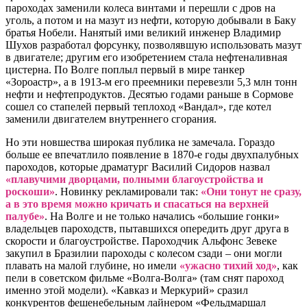
пароходах заменили колеса винтами и перешли с дров на
уголь, а потом и на мазут из нефти, которую добывали в Баку
братья Нобели. Нанятый ими великий инженер Владимир
Шухов разработал форсунку, позволявшую использовать мазут
в двигателе; другим его изобретением стала нефтеналивная
цистерна. По Волге поплыл первый в мире танкер
«Зороастр», а в 1913-м его преемники перевезли 5,3 млн тонн
нефти и нефтепродуктов. Десятью годами раньше в Сормове
сошел со стапелей первый теплоход «Вандал», где котел
заменили двигателем внутреннего сгорания.
Но эти новшества широкая публика не замечала. Гораздо
больше ее впечатлило появление в 1870-е годы двухпалубных
пароходов, которые драматург Василий Сидоров назвал
«плавучими дворцами, полными благоустройства и
роскоши»
. Новинку рекламировали так:
«Они тонут не сразу,
а в это время можно кричать и спасаться на верхней
палубе»
. На Волге и не только начались «большие гонки»
владельцев пароходств, пытавшихся опередить друг друга в
скорости и благоустройстве. Пароходчик Альфонс Зевеке
закупил в Бразилии пароходы с колесом сзади – они могли
плавать на малой глубине, но имели
«ужасно тихий ход»
, как
пели в советском фильме «Волга-Волга» (там снят пароход
именно этой модели). «Кавказ и Меркурий» сразил
конкурентов фешенебельным лайнером «Фельдмаршал