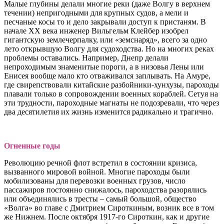
Малые глубины делали многие реки (даже Волгу в верхнем
течении) непригодными для крупных судов, а мели и
песчаные косы то и дело закрывали доступ к пристаням. В
начале ХХ века инженер Вильгельм Клейбер изобрел
гигантскую землечерпалку, или «земснаряд», всего за одно
лето открывшую Волгу для судоходства. Но на многих реках
проблемы оставались. Например, Днепр делали
непроходимым знаменитые пороги, а в низовья Лены или
Енисея вообще мало кто отваживался заплывать. На Амуре,
где свирепствовали китайские разбойники-хунхузы, пароходы
плавали только в сопровождении военных кораблей. Сетуя на
эти трудности, пароходные магнаты не подозревали, что через
два десятилетия их жизнь изменится радикально и трагично.
Огненные годы
Революцию речной флот встретил в состоянии кризиса,
вызванного мировой войной. Многие пароходы были
мобилизованы для перевозки военных грузов, число
пассажиров постоянно снижалось, пароходства разорялись
или объединялись в тресты – самый большой, общество
«Волга» во главе с Дмитрием Сироткиным, возник все в том
же Нижнем. После октября 1917-го Сироткин, как и другие