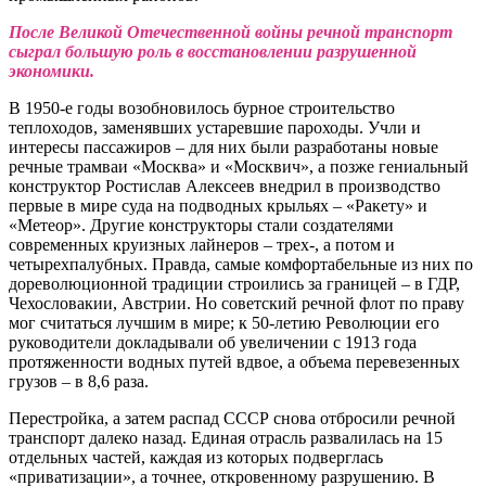
После Великой Отечественной войны речной транспорт
сыграл большую роль в восстановлении разрушенной
экономики.
В 1950-е годы возобновилось бурное строительство
теплоходов, заменявших устаревшие пароходы. Учли и
интересы пассажиров – для них были разработаны новые
речные трамваи «Москва» и «Москвич», а позже гениальный
конструктор Ростислав Алексеев внедрил в производство
первые в мире суда на подводных крыльях – «Ракету» и
«Метеор». Другие конструкторы стали создателями
современных круизных лайнеров – трех-, а потом и
четырехпалубных. Правда, самые комфортабельные из них по
дореволюционной традиции строились за границей – в ГДР,
Чехословакии, Австрии. Но советский речной флот по праву
мог считаться лучшим в мире; к 50-летию Революции его
руководители докладывали об увеличении с 1913 года
протяженности водных путей вдвое, а объема перевезенных
грузов – в 8,6 раза.
Перестройка, а затем распад СССР снова отбросили речной
транспорт далеко назад. Единая отрасль развалилась на 15
отдельных частей, каждая из которых подверглась
«приватизации», а точнее, откровенному разрушению. В