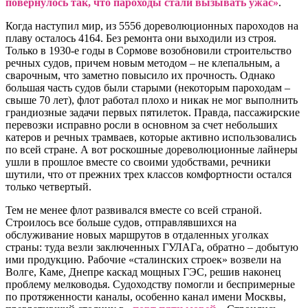
повернулось так, что пароходы стали вызывать ужас»
.
Когда наступил мир, из 5556 дореволюционных пароходов на
плаву осталось 4164. Без ремонта они выходили из строя.
Только в 1930-е годы в Сормове возобновили строительство
речных судов, причем новым методом – не клепальным, а
сварочным, что заметно повысило их прочность. Однако
большая часть судов были старыми (некоторым пароходам –
свыше 70 лет), флот работал плохо и никак не мог выполнить
грандиозные задачи первых пятилеток. Правда, пассажирские
перевозки исправно росли в основном за счет небольших
катеров и речных трамваев, которые активно использовались
по всей стране. А вот роскошные дореволюционные лайнеры
ушли в прошлое вместе со своими удобствами, речники
шутили, что от прежних трех классов комфортности остался
только четвертый.
Тем не менее флот развивался вместе со всей страной.
Строилось все больше судов, отправлявшихся на
обслуживание новых маршрутов в отдаленных уголках
страны: туда везли заключенных ГУЛАГа, обратно – добытую
ими продукцию. Рабочие «сталинских строек» возвели на
Волге, Каме, Днепре каскад мощных ГЭС, решив наконец
проблему мелководья. Судоходству помогли и беспримерные
по протяженности каналы, особенно канал имени Москвы,