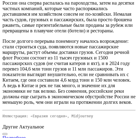
России она сперва распалась на пароходства, затем на десятки
частных компаний, которые часто распоряжались
доставшимся им хозяйством совсем не по-хозяйски. Немалая
часть судов, грузовых и пассажирских, была просто брошена
ржаветь, самые презентабельные были проданы за рубеж или
превращены в плавучие отели (ботели) и рестораны.
После долгого перерыва понемногу началось возрождение:
стали строиться суда, появляются новые пассажирские
маршруты, растут объемы доставки грузов. Сегодня речной
флот России состоит из 11 тысяч грузовых и 1500
пассажирских судов (не считая катеров и яхт), и в 2024 году
перевез 104,6 млн тонн грузов и 11 млн пассажиров. Эти
показатели выглядят внушительно, если не сравнивать их с
Китаем, где они составили 4,6 млрд тонн и 150 млн человек.
А ведь в Китае и рек не так много, и значение их для
экономики не так велико. Без сомнения, российские реки
должны еще сыграть в экономическом обустройстве России не
меньшую роль, чем они играли на протяжении долгих веков.
Иллюстрация: «Евразия сегодня», Midjourney
Другие Актуальное
Подробнее