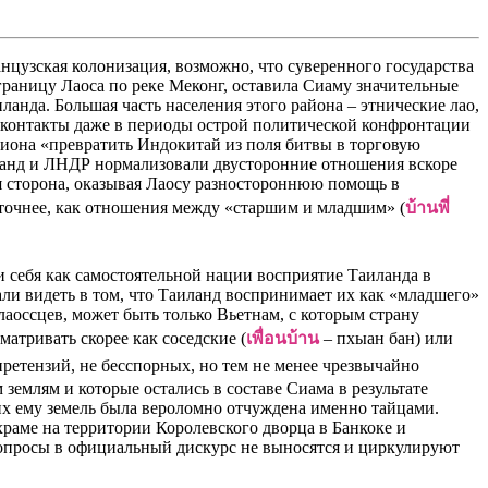
анцузская колонизация, возможно, что суверенного государства
границу Лаоса по реке Меконг, оставила Сиаму значительные
нда. Большая часть населения этого района – этнические лао,
 контакты даже в периоды острой политической конфронтации
региона «превратить Индокитай из поля битвы в торговую
иланд и ЛНДР нормализовали двусторонние отношения вскоре
ая сторона, оказывая Лаосу разностороннюю помощь в
, точнее, как отношения между «старшим и младшим» (
บ้านพี่
 себя как самостоятельной нации восприятие Таиланда в
и видеть в том, что Таиланд воспринимает их как «младшего»
оссцев, может быть только Вьетнам, с которым страну
атривать скорее как соседские (
เพื่อนบ้าน
– пхыан бан) или
претензий, не бесспорных, но тем не менее чрезвычайно
землям и которые остались в составе Сиама в результате
их ему земель была вероломно отчуждена именно тайцами.
раме на территории Королевского дворца в Банкоке и
е вопросы в официальный дискурс не выносятся и циркулируют