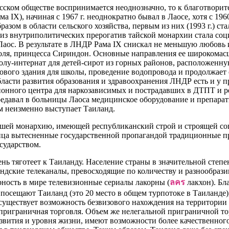
осском обществе воспринимается неоднозначно, то к благотвори
IX), начиная с 1967 г. неоднократно бывал в Лаосе, хотя с 1960
разом в области сельского хозяйства, первым из них (1993 г.) с
й из внутриполитических прерогатив тайской монархии стала со
Лаос. В результате в ЛНДР Рама IX снискал не меньшую любовь и
роля, принцесса Сириндон. Основные направления ее широкомас
олу-интернат для детей-сирот из горных районов, расположенну
 нового здания для школы, проведение водопровода и продолжает
ласти развития образования и здравоохранения ЛНДР есть и у п
ионного центра для наркозависимых и пострадавших в ДТПТ и ре
едавал в больницы Лаоса медицинское оборудование и препарат
м неизменно выступает Таиланд.
ившей монархию, имеющей республиканский строй и строящей со
конца вытесненные государственной пропагандой традиционные пр
сударством.
нь тяготеет к Таиланду. Население страны в значительной степе
андские телеканалы, превосходящие по количеству и разнообраз
ность в мире телевизионные сериалы лакорны (
ลคร
лакхон). Бл
посещают Таиланд (это 20 место в общем турпотоке в Таиланде)
 существует возможность безвизового нахождения на территории
 приграничная торговля. Объем же нелегальной приграничной то
звития и уровня жизни, имеют возможности более качественного