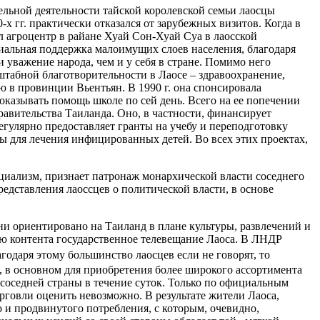
тельной деятельности тайской королевской семьи лаосцы
-х гг. практически отказался от зарубежных визитов. Когда в
тал агроцентр в райане Хуай Сон-Хуай Суа в лаосской
циальная поддержка малоимущих слоев населения, благодаря
 уважение народа, чем и у себя в стране. Помимо него
штабной благотворительности в Лаосе – здравоохранение,
ю в провинции Вьентьян. В 1990 г. она спонсировала
 оказывать помощь школе по сей день. Всего на ее попечении
равительства Таиланда. Оно, в частности, финансирует
гулярно предоставляет гранты на учебу и переподготовку
ы для лечения инфицированных детей. Во всех этих проектах,
циализм, признает патронаж монархической власти соседнего
едставления лаоссцев о политической власти, в основе
ни ориентировано на Таиланд в плане культуры, развлечений и
ию контента государственное телевещание Лаоса. В ЛНДР
агодаря этому большинство лаосцев если не говорят, то
, в основном для приобретения более широкого ассортимента
 соседней страны в течение суток. Только по официальным
рговли оценить невозможно. В результате жители Лаоса,
 и продвинутого потребления, с которым, очевидно,