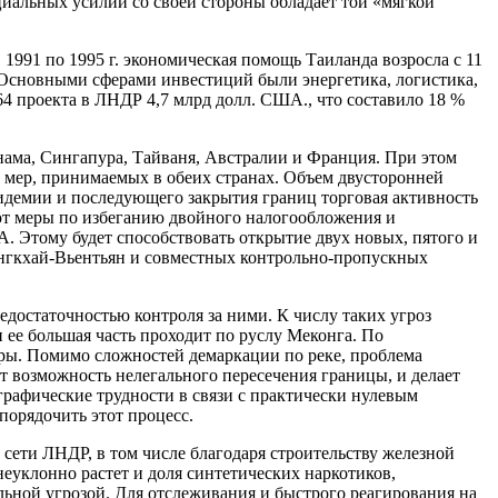
иальных усилий со своей стороны обладает той «мягкой
991 по 1995 г. экономическая помощь Таиланда возросла с 11
 Основными сферами инвестиций были энергетика, логистика,
64 проекта в ЛНДР 4,7 млрд долл. США., что составило 18 %
тнама, Сингапура, Тайваня, Австралии и Франция. При этом
 мер, принимаемых в обеих странах. Объем двусторонней
эпидемии и последующего закрытия границ торговая активность
ают меры по избеганию двойного налогообложения и
. Этому будет способствовать открытие двух новых, пятого и
онгкхай-Вьентьян и совместных контрольно-пропускных
едостаточностью контроля за ними. К числу таких угроз
 ее большая часть проходит по руслу Меконга. По
фры. Помимо сложностей демаркации по реке, проблема
ет возможность нелегального пересечения границы, и делает
рафические трудности в связи с практически нулевым
упорядочить этот процесс.
 сети ЛНДР, в том числе благодаря строительству железной
неуклонно растет и доля синтетических наркотиков,
льной угрозой. Для отслеживания и быстрого реагирования на