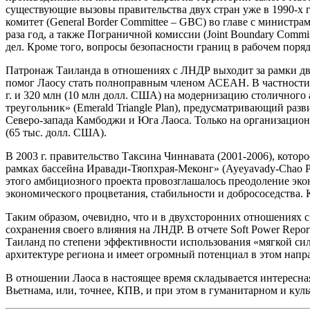
существующие вызовы правительства двух стран уже в 1990-х 
комитет (General Border Committee – GBC) во главе с министрам
раза год, а также Пограничной комиссии (Joint Boundary Commis
дел. Кроме того, вопросы безопасности границ в рабочем пор
Патронаж Таиланда в отношениях с ЛНДР выходит за рамки дв
помог Лаосу стать полноправным членом АСЕАН. В частности, 
г. и 320 млн (10 млн долл. США) на модернизацию столичного
треугольник» (Emerald Triangle Plan), предусматривающий раз
Северо-запада Камбоджи и Юга Лаоса. Только на организацион
(65 тыс. долл. США).
В 2003 г. правительство Таксина Чиннавата (2001-2006), кото
рамках бассейна Иравади-Тяопхрая-Меконг» (Ayeyavady-Chao P
этого амбициозного проекта провозглашалось преодоление эко
экономического процветания, стабильности и добрососедства.
Таким образом, очевидно, что и в двухсторонних отношениях 
сохранения своего влияния на ЛНДР. В отчете Soft Power Rep
Таиланд по степени эффективности использования «мягкой сил
архитектуре региона и имеет огромный потенциал в этом напр
В отношении Лаоса в настоящее время складывается интересная
Вьетнама, или, точнее, КПВ, и при этом в гуманитарном и кул