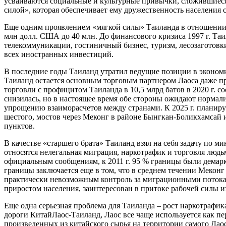
усваиваются социальные и культурные привычки, сложившиеся 
силой», которая обеспечивает ему дружественность населения 
Еще одним проявлением «мягкой силы» Таиланда в отношении Л
млн долл. США до 40 млн. До финансового кризиса 1997 г. Та
телекоммуникации, гостиничный бизнес, туризм, лесозаготовки
всех иностранных инвестиций.
В последние годы Таиланд утратил ведущие позиции в экономик
Таиланд остается основным торговым партнером Лаоса даже п
торговли с профицитом Таиланда в 10,5 млрд батов в 2020 г. 
снизилась, но в настоящее время обе стороны ожидают нормал
упрощению взаиморасчетов между странами. К 2025 г. планируе
шестого, мостов через Меконг в районе Бынгкан-Боликхамсай 
пунктов.
В качестве «старшего брата» Таиланд взял на себя задачу по м
относятся нелегальная миграция, наркотрафик и торговля людь
официальным сообщениям, к 2011 г. 95 % границы были демарк
границы заключается еще в том, что в среднем течении Меконг 
практически невозможным контроль за миграционными потокам
приростом населения, заинтересован в притоке рабочей силы из
Еще одна серьезная проблема для Таиланда – рост наркотрафик
дороги КитайЛаос-Таиланд, Лаос все чаще используется как пе
произведенных из китайского сырья на территории самого Лаос