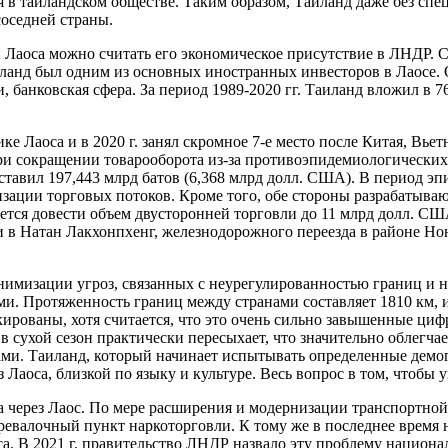
в таиландском обществе. Таким образом, Таиланд даже без спец
соседней страны.
аоса можно считать его экономическое присутствие в ЛНДР. С 1
иланд был одним из основных иностранных инвесторов в Лаосе.
, банковская сфера. За период 1989-2020 гг. Таиланд вложил в 7
е Лаоса и в 2020 г. занял скромное 7-е место после Китая, Вье
ри сокращении товарооборота из-за противоэпидемиологических
составил 197,443 млрд батов (6,368 млрд долл. США). В период 
изации торговых потоков. Кроме того, обе стороны разрабатыв
тся довести объем двусторонней торговли до 11 млрд долл. США
и в Натан Лакхонпхенг, железнодорожного переезда в районе Н
инимизации угроз, связанных с неурегулированностью границ и н
ми. Протяженность границ между странами составляет 1810 км, и
ированы, хотя считается, что это очень сильно завышенные ци
в сухой сезон практически пересыхает, что значительно облегча
и. Таиланд, который начинает испытывать определенные демог
 Лаоса, близкой по языку и культуре. Весь вопрос в том, чтобы 
а через Лаос. По мере расширения и модернизации транспортной
ревалочный пункт наркоторговли. К тому же в последнее время 
а. В 2021 г. правительство ЛНДР назвало эту проблему национа