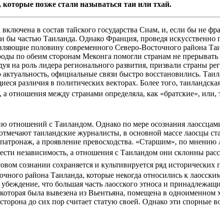
 которые позже стали называться таи или тхай.
включена в состав тайского государства Сиам, и, если бы не фр
ли бы частью Таиланда. Однако Франция, проведя искусственно 
авляющие половину современного Северо-Восточного района Таила
роды по обеим сторонам Меконга помогли странам не прерывать
тендуя на роль лидера регионального развития, призвали страны 
ю актуальность, официальные связи быстро восстановились. Та
иеся различия в политических векторах. Более того, таиландск
, а отношения между странами определяла, как «братские», или
ю отношений с Таиландом. Однако по мере осознания лаоссцами
тмечают таиландские журналисты, в основной массе лаосцы стал
тронаж, а проявление превосходства. «Старшим», по мнению ла
сти независимость, а отношения с Таиландом они склонны рассм
ссовом сознании сохраняется и культивируется ряд исторических 
чного района Таиланда, которые некогда относились к лаосским 
убеждение, что большая часть лаосского этноса и принадлежащ
 которая была вывезена из Вьентьяна, помещена в одноименном х
я сторона до сих пор считает статую своей. Однако эти спорны