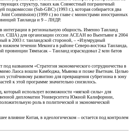
ействующих структур, таких как Совместный пограничный
ей подкомиссии (Sub-GBC) (1993 г.), которая собирается два
 Joint Commission) (1999 г.) во главе с министрами иностранных
овинций Таиланда и 9 – ЛНДР.
 в интеграции в региональную общность. Именно Таиланд
олл. США) для организации сессии АСЕАН во Вьентьяне в 2004
ый в 2003 г. таиландской стороной, – «Изумрудный
 в нижнем течении Меконга в районе Северо-востока Таиланда,
ой провинции Тямпасак – Таиланд израсходовал 2 млн батов
кт под названием «Стратегия экономического сотрудничества в
помимо Лаоса вошли Камбоджа, Мьянма и позже Вьетнам. Целью
 их устойчивому развитию для превращения субрегиона в зону
астей к этой программе значительно снизилось.
д, который использует возможности «мягкой силы» для
бщественной дипломатии Университета Южной Калифорнии,
т положительную роль в политической и экономической
шее влияние Китая, в идеологическом – остается под контролем