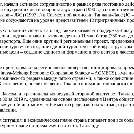
гг. начали активное сотрудничество в рамках ряда постоянно д
и внутренних дел и обороны двух стран (1990 г.), соответствующ
sion – JBC) (1997 г.) и Совместной комиссии Таиланд-Лаос (JC –
ядке обсуждаются на уровне представителей 12 приграничных пр
ухсторонних связей. Таиланд также оказывает поддержку Лаосу
таиландское правительство выделило 11 млн батов (350 тыс. д
 аэропорта. Еще один крупный региональный проект, предложенн
витие туризма и создание единой туристической инфраструктуры
ные цели – создание единого информационного центра в лаосск
рое претендовало на региональное лидерство, инициировало прое
hraya-Mekong Economic Cooperation Strategy – AСMECS), куда 
номического разрыва между пятью странами, а также содействие
 К сожалению, после смещения Таксина внимание таиландских вл
с Лаосом, и в региональных ведущей стороной выступает Таилан
ort-30 за 2019 г., сделанном на основе исследования Центра о
ы» устойчиво занимает 6-е место среди азиатских стран, играе
авлении.
 ситуация: в экономическом плане страна попадает под все боль
ьтурном плане по-прежнему тяготеет к Таиланду.