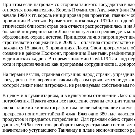
При этом если патронаж со стороны тайского государства в ла
относятся положительно. Король Пхумипхон Адульядет (или Рама 
начале 1990-х гг. король инициировал ряд проектов, главным об
провинции Вьентьян. Кроме того, поскольку с 1970-х гг. одно
этнической близости стран она отчасти распространилась и на 
большой популярностью в Лаосе пользуется и средняя дочь ко
образование, охрана детства. Принцесса лично патронирует шк
строительство общежития, в 2009 г. – оплатила строительство
находится 15 школ в 9 провинциях Лаоса. Свои программы в об
создание в районе Пхонхонг, провинция Вьентьян, реабилитац
медицинских кадров. Во время эпидемии Covid-19 Таиланд пер
хотя и представленных как программы сотрудничества, доноро
На первый взгляд, странная ситуация: народ страны, упраздн
государства. Но, вероятно, таким образом проявляется не до 
которой лежит идея патронажа, не реализуемая собственным го
В целом и в гуманитарном, и в культурном отношении Лаос оче
потребления. Практически все население страны смотрит таил
любят тайский кинематограф, в том числе набирающие популяр
прекрасно понимают тайский язык. Ежегодно 380 тыс. лаосцев 
продуктов и предметов потребления. Для граждан обеих стран
данным, 96 % всего товарооборота между странами составляет
значительно уступающего Таиланду в плане экономического ра