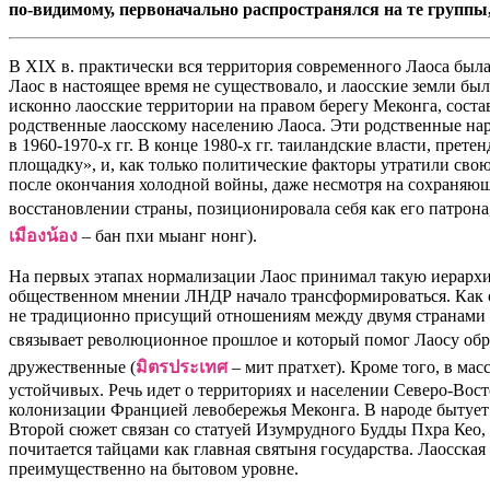
по-видимому, первоначально распространялся на те группы,
В XIX в. практически вся территория современного Лаоса была 
Лаос в настоящее время не существовало, и лаосские земли бы
исконно лаосские территории на правом берегу Меконга, сост
родственные лаосскому населению Лаоса. Эти родственные на
в 1960-1970-х гг. В конце 1980-х гг. таиландские власти, пре
площадку», и, как только политические факторы утратили сво
после окончания холодной войны, даже несмотря на сохраняющ
восстановлении страны, позиционировала себя как его патрона
เมืองน้อง
– бан пхи мыанг нонг).
На первых этапах нормализации Лаос принимал такую иерархи
общественном мнении ЛНДР начало трансформироваться. Как о
не традиционно присущий отношениям между двумя странами па
связывает революционное прошлое и который помог Лаосу обре
дружественные (
มิตรประเทศ
– мит пратхет). Кроме того, в ма
устойчивых. Речь идет о территориях и населении Северо-Восто
колонизации Францией левобережья Меконга. В народе бытует 
Второй сюжет связан со статуей Изумрудного Будды Пхра Кео,
почитается тайцами как главная святыня государства. Лаосска
преимущественно на бытовом уровне.