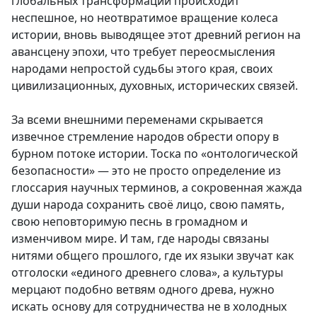
глобальных трансформаций происходит
неспешное, но неотвратимое вращение колеса
истории, вновь выводящее этот древний регион на
авансцену эпохи, что требует переосмысления
народами непростой судьбы этого края, своих
цивилизационных, духовных, исторических связей.
За всеми внешними переменами скрывается
извечное стремление народов обрести опору в
бурном потоке истории. Тоска по «онтологической
безопасности» — это не просто определение из
глоссария научных терминов, а сокровенная жажда
души народа сохранить своё лицо, свою память,
свою неповторимую песнь в громадном и
изменчивом мире. И там, где народы связаны
нитями общего прошлого, где их языки звучат как
отголоски «единого древнего слова», а культуры
мерцают подобно ветвям одного древа, нужно
искать основу для сотрудничества не в холодных