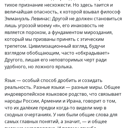
тихое признание несхожести. Но здесь таится и
величайшая опасность, к которой взывал философ
Эммануэль Левинас: Другой не должен становиться
лишь угрозой моему «я», его инаковость не
является пороком, а фундаментом мироздания,
который мы призваны принять с этическим
трепетом. Цивилизационный взгляд, будучи
взглядом обобщающим, часто «обкрадывает»
Другого, лишая его неповторимых черт ради
удобного, но ложного ярлыка.
Язык — особый способ дробить и созидать
реальность. Разные языки — разные миры. Общее
индоевропейское языковое родство, что связывает
народы России, Армении и Ирана, говорит о том,
что их далёкие предки когда-то видели мир в
сходных очертаниях. У них были общие слова для
самых главных понятий, а значит, — и общее