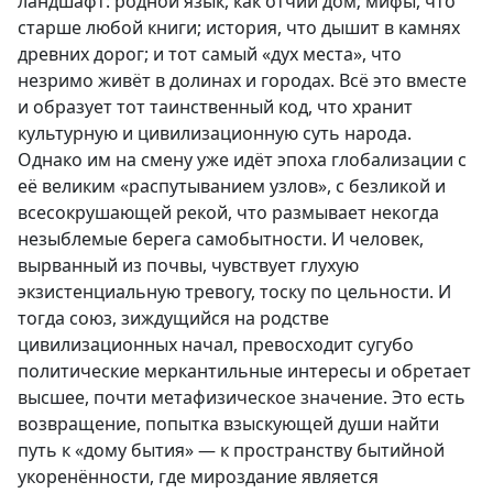
ландшафт: родной язык, как отчий дом; мифы, что
старше любой книги; история, что дышит в камнях
древних дорог; и тот самый «дух места», что
незримо живёт в долинах и городах. Всё это вместе
и образует тот таинственный код, что хранит
культурную и цивилизационную суть народа.
Однако им на смену уже идёт эпоха глобализации с
её великим «распутыванием узлов», с безликой и
всесокрушающей рекой, что размывает некогда
незыблемые берега самобытности. И человек,
вырванный из почвы, чувствует глухую
экзистенциальную тревогу, тоску по цельности. И
тогда союз, зиждущийся на родстве
цивилизационных начал, превосходит сугубо
политические меркантильные интересы и обретает
высшее, почти метафизическое значение. Это есть
возвращение, попытка взыскующей души найти
путь к «дому бытия» — к пространству бытийной
укоренённости, где мироздание является