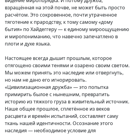
видение миропорядка. И потому дружба,
взращённая на этой почве, не может быть просто
расчётом. Это сокровенное, почти утраченное
тяготение к прародству, к тому самому «дому
бытия» по Хайдеггеру — к единому мироощущению
и миропониманию, что навечно запечатлено в
плоти и духе языка.
Настоящее всегда дышит прошлым, которое
отягощено своими тенями и озарено своим светом.
Мы можем принять это наследие или отвергнуть,
но нам не дано его игнорировать.
«Цивилизационная дружба» — это попытка
примирить былое с нынешним, превратить
историю из тяжкого груза в живительный источник.
Наше общее прошлое, сплетённое из веков
расцвета и времён испытаний, составляет саму
ткань нашей идентичности. Осознание этого
наследия — необходимое условие для