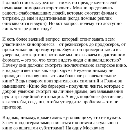
Полный список лауреатов – ниже, но прежде хочется ещё
немножко поморализаторствовать. Можно представить
радость слабослышащих людей, которые смотрят фильм с
титрами, да ещё и адаптивными (когда помимо реплик
описываются и звуки). Но вот вопрос: почему это доступно
лишь четыре дня в году?
И есть более важный вопрос, который стоит задать всем
участникам кинопроцесса – от режиссёров до продюсеров, от
прокатчиков до промоутеров. Звучит он примерно так: а вы
уверены, что картины, которые мы показываем в адаптивном
формате, – это то, что хотят видеть люди с инвалидностью?
Почему они должны смотреть исключительно авторское кино,
в народе известное как «арт-хаус»? Неужели никому не
приходит в голову показать им большое развлекательное
кино? Ведь недаром приз зрительских симпатий и Гран-при
нынешнего «Кино без барьеров» получили ленты, которые с
доброй улыбкой смотрят на личные драмы, без заламывания
рук и трагедийной интонации. А ведь подобные фестивали,
казалось бы, созданы, чтобы утвердить: проблема – это не
приговор.
Видимо, никому, кроме самих «утопающих», это не нужно.
Зачем продюсерам заморачиваться с копиями актуального
кино со вшитыми субтитрами? На одну Москву их