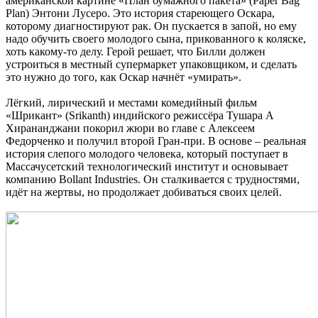
американской картине «План бумажного пакета» (Paper Bag
Plan) Энтони Лусеро. Это история стареющего Оскара,
которому диагностируют рак. Он пускается в запой, но ему
надо обучить своего молодого сына, прикованного к коляске,
хоть какому-то делу. Герой решает, что Билли должен
устроиться в местный супермаркет упаковщиком, и сделать
это нужно до того, как Оскар начнёт «умирать».
Лёгкий, лирический и местами комедийный фильм
«Шрикант» (Srikanth) индийского режиссёра Тушара А
Хирананджани покорил жюри во главе с Алексеем
Федорченко и получил второй Гран-при. В основе – реальная
история слепого молодого человека, который поступает в
Массачусетский технологический институт и основывает
компанию Bollant Industries. Он сталкивается с трудностями,
идёт на жертвы, но продолжает добиваться своих целей.