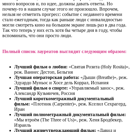
много вопросов и, по идее, должны давать ответы. Но
почему-то в нашем случае этого не произошло. Впрочем,
нельзя не отметить прогресс: событие с недавнего времени
стало ежегодным, тогда как раньше люди с инвалидностью
могли смотреть кино на большом экране лишь раз в два года.
Так что теперь у них есть хотя бы четыре дня в году, чтобы
вспоминать, что они просто люди.
Полный список лауреатов выглядит следующим образом:
Лу
чший фильм о любви:
«Святая Розита (Holy Rosita)»,
реж. Ваннес Дестоп, Бельгия
Лучшая операторская работа:
«Дыши (Breathe)», реж.
Эдуардо Муньос и Хосе дель Коррал, Испания
Лучший фильм о спорте:
«Управляемый занос», реж.
Александр Кузьмичев, Россия
Лучший короткометражный документальный
фильм:
«Плотник (Carpenter)», реж. Кселил Сехрагерд,
Иран
Лучший полнометражный документальный фильм:
«Мы втроём (The Three of Us)», реж. Хеня Бродбекер,
Израиль
Лучший жизнеутверждающий фильм:
«Давид и