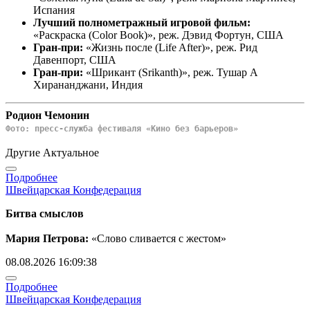
Испания
Лучший полнометражный игровой фильм:
«Раскраска (Color Book)», реж. Дэвид Фортун, США
Гран-при:
«Жизнь после (Life After)», реж. Рид
Давенпорт, США
Гран-при:
«Шрикант (Srikanth)», реж. Тушар А
Хиранандж
ани, Индия
Родион Чемонин
Фото: пресс-служба фестиваля «Кино без барьеров»
Другие Актуальное
Подробнее
Швейцарская Конфедерация
Битва смыслов
Мария Петрова:
«Слово сливается с жестом»
08.08.2026 16:09:38
Подробнее
Швейцарская Конфедерация