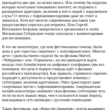
приходится две-три, но возни много. Или почему бы пиратам,
которые нелегально показывают контент, не подумать о
расширении аудитории, включив в неё и людей с нарушением
слуха? О лентах с тифлокомментариями даже не стоит и
заикаться. Хотя вот многие современные выставки уже
предоставляют пересказ для незрячих. Или Сергей
Витальевич Безруков заморочился и организовал в своём
Московском Губернском театре спектакли с комментариями
для неслышащих.
В тех же кинотеатрах, где шли фестивальные показы, были
залы и для «простых смертных» с популярным кино. Многие
дети с удовольствием сходили бы на фильмы Marvel,
«Чебурашку» или «Горыныча», но им приходится ждать
выхода этих блокбастеров на цифровых платформах (мы все
понимаем, что речь в первую очередь идёт о фильмах
российского производства). Как правило, стриминги серьёзно
подходят к доступности и предоставляют новинки с
субтитрами, включая адаптивные. Okko транслирует даже
спортивные матчи с тифлокомментариями. Американские
онлайн-кинотеатры снабжают свои фильмы субтитрами чуть
ли не на всех языках мира, чем и пользуются наши пираты,
выкладывая в сеть премьеры с русскими переводами.
Такие фестивали, как «Кино без барьеров», всегда вызывают