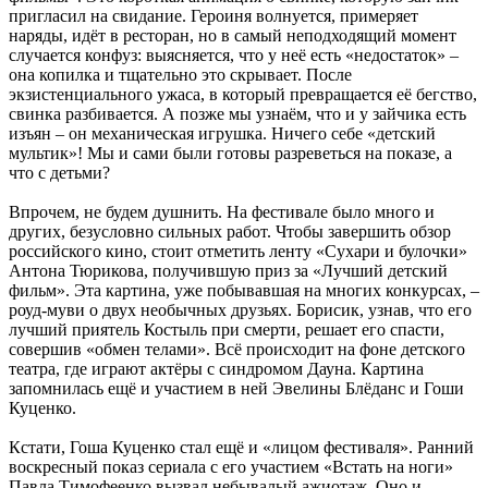
пригласил на свидание. Героиня волнуется, примеряет
наряды, идёт в ресторан, но в самый неподходящий момент
случается конфуз: выясняется, что у неё есть «недостаток» –
она копилка и тщательно это скрывает. После
экзистенциального ужаса, в который превращается её бегство,
свинка разбивается. А позже мы узнаём, что и у зайчика есть
изъян – он механическая игрушка. Ничего себе «детский
мультик»! Мы и сами были готовы разреветься на показе, а
что с детьми?
Впрочем, не будем душнить. На фестивале было много и
других, безусловно сильных работ. Чтобы завершить обзор
российского кино, стоит отметить ленту «Сухари и булочки»
Антона Тюрикова, получившую приз за «Лучший детский
фильм». Эта картина, уже побывавшая на многих конкурсах, –
роуд-муви о двух необычных друзьях. Борисик, узнав, что его
лучший приятель Костыль при смерти, решает его спасти,
совершив «обмен телами». Всё происходит на фоне детского
театра, где играют актёры с синдромом Дауна. Картина
запомнилась ещё и участием в ней Эвелины Блёданс и Гоши
Куценко.
Кстати, Гоша Куценко стал ещё и «лицом фестиваля». Ранний
воскресный показ сериала с его участием «Встать на ноги»
Павла Тимофеенко вызвал небывалый ажиотаж. Оно и