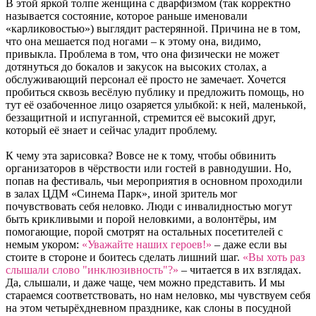
В этой яркой толпе женщина с дварфизмом (так корректно
называется состояние, которое раньше именовали
«карликовостью») выглядит растерянной. Причина не в том,
что она мешается под ногами – к этому она, видимо,
привыкла. Проблема в том, что она физически не может
дотянуться до бокалов и закусок на высоких столах, а
обслуживающий персонал её просто не замечает. Хочется
пробиться сквозь весёлую публику и предложить помощь, но
тут её озабоченное лицо озаряется улыбкой: к ней, маленькой,
беззащитной и испуганной, стремится её высокий друг,
который её знает и сейчас уладит проблему.
К чему эта зарисовка? Вовсе не к тому, чтобы обвинить
организаторов в чёрствости или гостей в равнодушии. Но,
попав на фестиваль, чьи мероприятия в основном проходили
в залах ЦДМ «Синема Парк», иной зритель мог
почувствовать себя неловко. Люди с инвалидностью могут
быть крикливыми и порой неловкими, а волонтёры, им
помогающие, порой смотрят на остальных посетителей с
немым укором:
«Уважайте наших героев!»
– даже если вы
стоите в стороне и боитесь сделать лишний шаг.
«Вы хоть раз
слышали слово "инклюзивность"?»
– читается в их взглядах.
Да, слышали, и даже чаще, чем можно представить. И мы
стараемся соответствовать, но нам неловко, мы чувствуем себя
на этом четырёхдневном празднике, как слоны в посудной