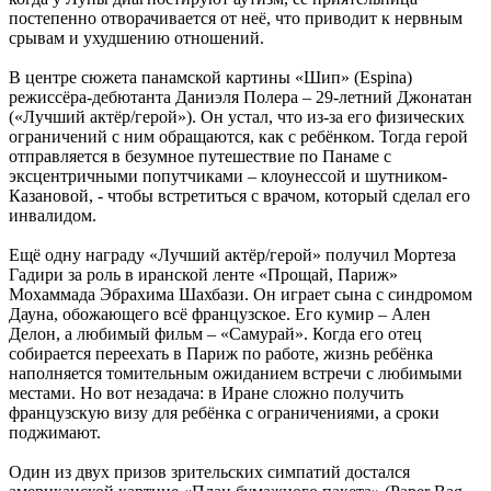
постепенно отворачивается от неё, что приводит к нервным
срывам и ухудшению отношений.
В центре сюжета панамской картины «Шип» (Espina)
режиссёра-дебютанта Даниэля Полера – 29-летний Джонатан
(«Лучший актёр/герой»). Он устал, что из-за его физических
ограничений с ним обращаются, как с ребёнком. Тогда герой
отправляется в безумное путешествие по Панаме с
эксцентричными попутчиками – клоунессой и шутником-
Казановой, - чтобы встретиться с врачом, который сделал его
инвалидом.
Ещё одну награду «Лучший актёр/герой» получил Мортеза
Гадири за роль в иранской ленте «Прощай, Париж»
Мохаммада Эбрахима Шахбази. Он играет сына с синдромом
Дауна, обожающего всё французское. Его кумир – Ален
Делон, а любимый фильм – «Самурай». Когда его отец
собирается переехать в Париж по работе, жизнь ребёнка
наполняется томительным ожиданием встречи с любимыми
местами. Но вот незадача: в Иране сложно получить
французскую визу для ребёнка с ограничениями, а сроки
поджимают.
Один из двух призов зрительских симпатий достался