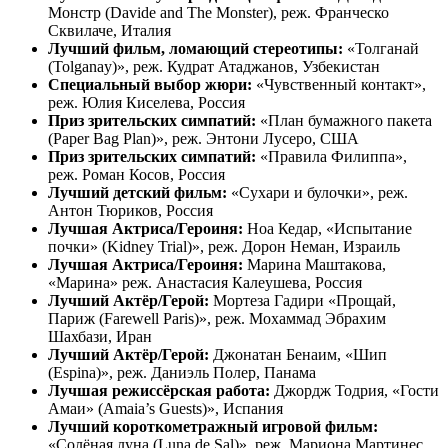
Монстр (Davide and The Monster), реж. Франческо
Сквилаче, Италия
Лучший фильм, ломающий стереотипы:
«Толганай
(Tolganay)», реж. Кудрат Атаджанов, Узбекистан
Специальный выбор жюри:
«Чувственный контакт»,
реж. Юлия Киселева, Россия
Приз зрительских симпатий:
«План бумажного пакета
(Paper Bag Plan)», реж. Энтони Лусеро, США
Приз зрительских симпатий:
«Правила Филиппа»,
реж. Роман Косов, Россия
Лучший детский фильм:
«Сухари и булочки», реж.
Антон Тюриков, Россия
Лучшая Актриса/Героиня:
Ноа Кедар, «Испытание
почки» (Kidney Trial)», реж. Дорон Неман, Израиль
Лучшая Актриса/Героиня:
Марина Маштакова,
«Марина» реж. Анастасия Калеушева, Россия
Лучший Актёр/Герой:
Мортеза Гадири «Прощай,
Париж (Farewell Paris)», реж. Мохаммад Эбрахим
Шахбази, Иран
Лучший Актёр/Герой:
Джонатан Бенаим, «Шип
(Espina)», реж. Даниэль Полер, Панама
Лучшая режиссёрская работа:
Джордж Тодрия, «Гости
Амаи» (Amaia’s Guests)», Испания
Лучший короткометражный игровой фильм:
«Солёная луна (Luna de Sal)», реж. Мариона Мартинес,