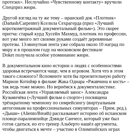
протезах». Неслучайно «Чувственному контакту» вручили
Спецприз жюри.
Другой взгляд на ту же тему – иранский док «Плотник»
(Dartash/Carpenter) Кселила Сехрагерда (приз «Лучший
короткометражный документальный фильм»). Это скорее
притча: старый курд Хусейн Махмуд, плотник по профессии,
вот уже много лет своими руками создаёт деревянные
протезы. 13-минутная лента уже собрала около 10 наград по
миру и в прошлом году на московском фестивале
Doker получила особое упоминание жюри.
В документальном кино истории о людях с особенностями
здоровья встречаются чаще, чем в игровом. Хотя что в этом
такого сложного? Вспомните хотя бы пронзительную работу
Марион Котийяр в фильме Жака Одиара «Ржавчина и кость» –
так ведь тоже можно. Но вернёмся к документалистике.
Российская лента «Управляемый занос» Александра
Кузьмичёва («Лучший фильм о спорте») посвящена
трёхкратному чемпиону по симрейсингу (виртуальным
автогонкам на профессиональных симуляторах – Прим. ред.).
«Дыши» (Aliento/Breath) рассказывает историю об испанском
пловце-паралимпийце Дэвиде Санчесе, который уже был
готов сдаться, но его тренер Альберто нашёл аргументы,
чтобы двигаться к мечте – участию в Олимпийских играх