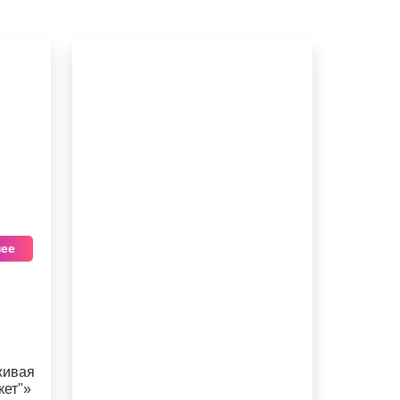
ее
живая
кет"»