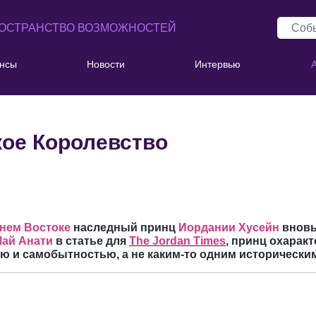
ОСТРАНСТВО ВОЗМОЖНОСТЕЙ
нсы
Новости
Интервью
ое Королевство
нем Востоке
наследный принц
Иордании Хусейн
вновь
ай Анати
в статье для
The Jordan Times
, принц охарак
ю и самобытностью, а не каким-то одним исторически