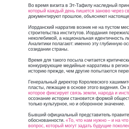
Во время визита в Эт-Тафилу наследный прин
который каждый день пишется заново через с
документируют прошлое, объясняют настояще
Иорданский нарратив возник не на пустом мест
строительства институтов. Иордания пережил
неколебимой, а национальная идентичность л
Аналитики полагают: именно эту глубинную ос
созидании страны.
Время для такого посыла считается критическ
конкурирующие медийные нарративы в регион
историю прежде, чем другие попытаются пере
Генеральный директор Королевского хашимитс
пласты, лежащие в основе этого видения. Он 
которое фиксирует связь земли, народа и инст
осознание истории становится формой общест
только культурное, но и оборонное значение.
Бывший официальный представитель правител
обоснованности.
«То, что нам нужно – и на ч
вопрос, который могут задать будущие покол