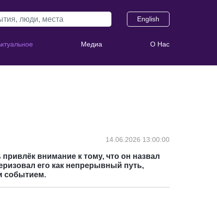
English
Актуальное
Медиа
О Нас
14.06.2026 13:00:00
 привлёк внимание к тому, что он назвал
теризовал его как непрерывный путь,
м событием.