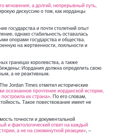
го мгновения, а долгий, непрерывный путь,
ирокую дискуссию о том, как иорданцы
ние государства и почти столетний опыт
ение, однако стабильность оставалась
ыми опорами государства и общества.
оенную на жертвенности, лояльности и
ных границах королевства, а также
беждены: Иордания должна определить свою
ным, а не реактивным.
he Jordan Times отметил исторические
ки осознанное прочтение иорданской истории,
о построила их страна»
. По его словам,
ойкость. Такое повествование имеет не
ость точности и документальной
ный и фактологический ответ на каждый
стории, а не на сиюминутной реакции»
, –