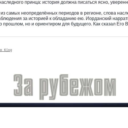
 наследного принца: история должна писаться ясно, уверен
 из самых неопределённых периодов в регионе, слова насл
аблюдения за историей к обладанию ею. Иорданский нарра
о прошлом, но и ориентиром для будущего. Как сказал Его 
m King