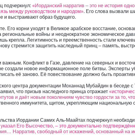
ц подчеркнул:
«Иорданский нарратив – это не история одно
вязь между руководством и народом»
. Его слова вызвали ш
е и выстраивают образ будущего.
е. Его корни уходят в Великое арабское восстание, основа
а региональные войны и неоднократное экономическое давл
ишь крепла. Легитимность и преемственность стали ключев
нову стремится защитить наследный принц – память, выстр
и важным. Конфликт в Газе, давление на северных и восточ
е создали новое информационное поле битвы. Эксперты у
писать её заново. Её повествование должно быть проактив
кого центра документации Моханнад Мубайдин в беседе с T
заявил, что призыв наследного принца отражает
«историчес
итутов и даёт новым поколениям чувство гордости за то, чт
венного иммунитета, щитом, укрепляющим национальную ст
ьства Иордании Самих Аль-Маайтах подчеркнул необходим
то указал Его Высочество, – это документально подтверждён
ения… Нарратив, свободный от искажений, основанный на и