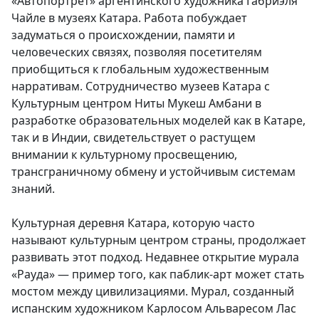
«Автопортрет» аргентинского художника Габриэля
Чайле в музеях Катара. Работа побуждает
задуматься о происхождении, памяти и
человеческих связях, позволяя посетителям
приобщиться к глобальным художественным
нарративам. Сотрудничество музеев Катара с
Культурным центром Ниты Мукеш Амбани в
разработке образовательных моделей как в Катаре,
так и в Индии, свидетельствует о растущем
внимании к культурному просвещению,
трансграничному обмену и устойчивым системам
знаний.
Культурная деревня Катара, которую часто
называют культурным центром страны, продолжает
развивать этот подход. Недавнее открытие мурала
«Рауда» — пример того, как паблик-арт может стать
мостом между цивилизациями. Мурал, созданный
испанским художником Карлосом Альваресом Лас