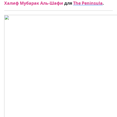
Халиф Мубарак Аль-Шафи
для
T
he Peninsula
.