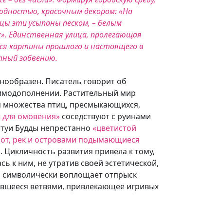
дностью, красочным декором: «На
цы эти усыпаны песком, – белым
х». Единственная улица, пролегающая
иеся картины прошлого и настоящего в
стный забвению.
нообразен. Писатель говорит об
аимодополнении. Растительный мир
 множества птиц, пресмыкающихся,
 для омовения»
соседствуют с руинами
атуи Будды непрестанно
«цветистой
лот, рек и островами подымающиеся
 Цикличность развития привела к тому,
ь к ним, не утратив своей эстетической,
ь символически воплощает отпрыск
нувшееся ветвями, привлекающее игривых