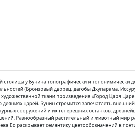
й столицы у Бунина топографически и топонимически д
ьностей (Бронзовый дворец, дагобы Дхупарама, Иссуру
в художественной ткани произведения «Город Царя Царе
 о деяниях царей. Бунин стремится запечатлеть внешний
ктурных сооружений и их теперешних останков, древне
шений. Разнообразный растительный и животный мир р
ва Бо раскрывает семантику цветообозначений в поэти