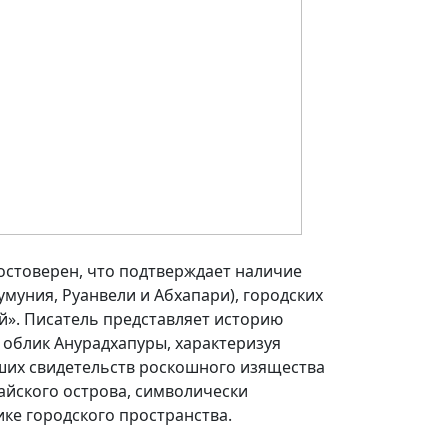
остоверен, что подтверждает наличие
муния, Руанвели и Абхапари), городских
й». Писатель представляет историю
 облик Анурадхапуры, характеризуя
йших свидетельств роскошного изящества
айского острова, символически
ке городского пространства.