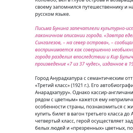
своему запомнился путешественнику и н
русском языке.
Письма Бунина запечатлели культурно-ис
лаконичном описании города. «Завтра еде
Сингалезов, – на север острова», – сообщ
воспринимается как совершенно необыкнов
города разделил впоследствии и Кир Булы
произведение «7 из 37 чудес», изданное в 19
Город Анурадхапура с семантическим от
«Третий класс» (1921 г.). Его автобиогр
Анарадхапуру». Однако кассир-англичани
рядом с цветным» кажется ему неприлич
особенности страны, познакомиться с жи
купить билет в вагон третьего класса до
четвертый класс, герой осуществляет за
белых людей и «презренных» цветных, п