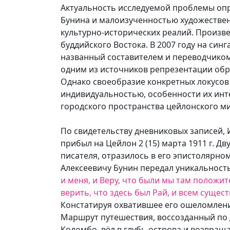
Актуальность исследуемой проблемы опр
Бунина и малоизученностью художественн
культурно-исторических реалий. Произв
буддийского Востока. В 2007 году на син
названный составителем и переводчиком 
одним из источников репрезентации обр
Однако своеобразие конкретных локусов
индивидуальностью, особенности их инте
городского пространства цейлонского м
По свидетельству дневниковых записей, 
прибыл на Цейлон 2 (15) марта 1911 г. 
писателя, отразилось в его эпистолярно
Алексеевичу Бунин передал уникальност
и меня, и Веру, что были мы там положи
верить, что здесь был Рай, и всем суще
Констатируя охватившее его ошеломлени
Маршрут путешествия, воссозданный по д
Коломбо, вёл в глубь острова и возвраща