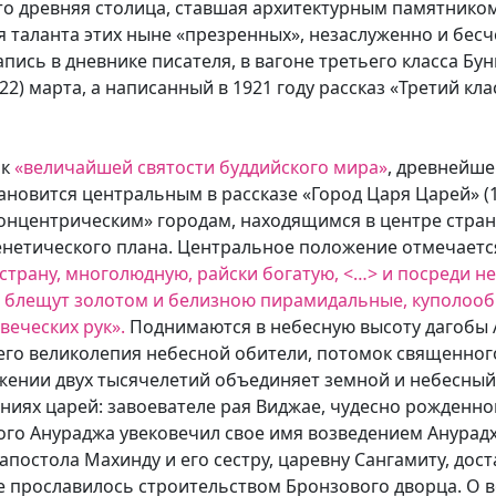
то древняя столица, ставшая архитектурным памятнико
я таланта этих ныне «презренных», незаслуженно и бес
пись в дневнике писателя, в вагоне третьего класса Бун
(22) марта, а написанный в 1921 году рассказ «Третий кл
ак
«величайшей святости буддийского мира»
, древнейше
ановится центральным в рассказе «Город Царя Царей» (19
концентрическим» городам, находящимся в центре стр
енетического плана. Центральное положение отмечаетс
трану, многолюдную, райски богатую, <…> и посреди не
ки блещут золотом и белизною пирамидальные, куполоо
веческих рук».
Поднимаются в небесную высоту дагобы
его великолепия небесной обители, потомок священного
яжении двух тысячелетий объединяет земной и небесный
еяниях царей: завоевателе рая Виджае, чудесно рожденн
го Анураджа увековечил свое имя возведением Анурадх
постола Махинду и его сестру, царевну Сангамиту, дост
 прославилось строительством Бронзового дворца. О в