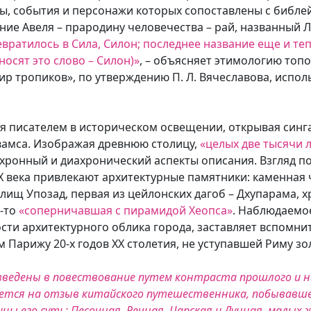
ы, события и персонажи которых сопоставлены с библе
ние Авеля – прародину человечества – рай, названный 
вратилось в Сила, Силон; последнее название еще и те
осят это слово – Силон)»
, – объясняет этимологию топ
ир тропиков», по утверждению П. Л. Вячеславова, исполь
я писателем в историческом освещении, открывая синг
вамса. Изображая древнюю столицу,
«целых две тысячи 
нхронный и диахронический аспекты описания. Взгляд 
 века привлекают архитектурные памятники: каменная 
лищ Упозад, первая из цейлонских дагоб – Дхупарама, 
а-то
«соперничавшая с пирамидой Хеопса»
. Наблюдаемо
сти архитектурного облика города, заставляет вспомни
 Парижу 20-х годов XX столетия, не уступавшей Риму 
введены в повествование путем контраста прошлого и н
ается на отзыв китайского путешественника, побывавшег
ицы его суть: Песочная, Речная, Царская и Лунная, малых ж