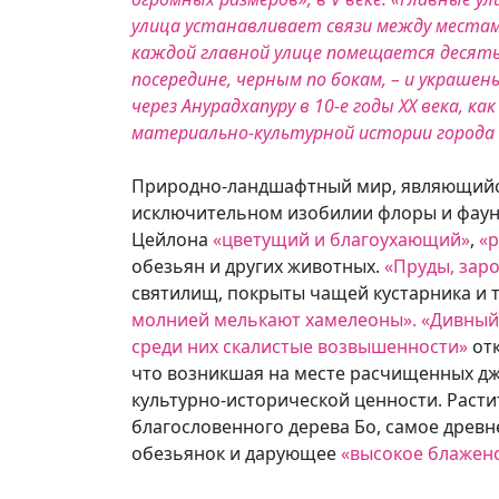
улица устанавливает связи между места
каждой главной улице помещается десять
посередине, черным по бокам, – и украш
через Анурадхапуру в 10-е годы XX века,
материально-культурной истории города 
Природно-ландшафтный мир, являющийся
исключительном изобилии флоры и фаун
Цейлона
«цветущий и благоухающий»
,
«р
обезьян и других животных.
«Пруды, заро
святилищ, покрыты чащей кустарника и 
молнией мелькают хамелеоны». «Дивный,
среди них скалистые возвышенности»
отк
что возникшая на месте расчищенных джу
культурно-исторической ценности. Раст
благословенного дерева Бо, самое древ
обезьянок и дарующее
«высокое блаженс