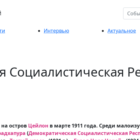
Й
ти
Интервью
Актуальное
я Социалистическая Р
на остров
Цейлон
в марте 1911 года. Среди малоиз
радхапура
(
Демократическая Социалистическая Рес