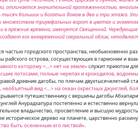
ми, отличается значительной протяженностью, многолю
 тысяч больших и богатых домов в два и три этажа. Ули
ены множеством триумфальных ворот в цветах и знамена
 как и в прежние времена, именуется Священной. Чередующ
создают его вневременной сакральный облик, неподвла
 частью городского пространства, необыкновенно раз
ы райского острова, сосуществующих в гармонии и вз
авного которому <…> нет на земле»
служит приютом для
сшие лотосами, полные черепах и крокодилов, водоемы
травой древние дагобы, по плечам двухтысячелетней ст
 необъятный вид <…> на океан окрестных джунглей, бо
рывается путешественнику с вершины дагобы Абхапари.
нглей Анурадхапура постепенно и естественно вернулас
ительное владычество, просветление и высшую мудрост
нее историческое дерево на планете, царственно раски
тво быть осененным его листвой».