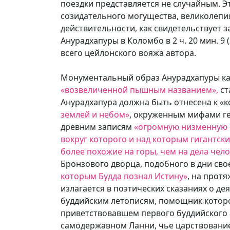
поездки представляется не случайным. Э
созидательного могущества, великолепи
действительности, как свидетельствует за
Анурадхапуры в Коломбо в 2 ч. 20 мин. 9 
всего цейлонского вояжа автора.
Монументальный образ Анурадхапуры к
«возвеличенной пышным названием»,
ст
Анурадхапура должна быть отнесена к «
землей и небом»
, окруженным мифами г
древним записям
«огромную низменную с
вокруг которого и над которым гигантс
более похожие на горы, чем на дела чело
Бронзового дворца, подобного в дни сво
которым Будда познал Истину»
, на прот
излагается в поэтических сказаниях о д
буддийским летописям, помощник которо
приветствовавшем первого буддийского а
самодержавном Ланни, чье царствование