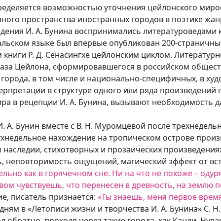
еделяется возможностью уточнения цейлонского мирооб
ого пространства иностранных городов в поэтике жанр
едения И. А. Бунина воспринимались литературоведами 
гальском языке был впервые опубликован 200-страничный
книги Р. Д. Сенасингхе цейлонским циклом. Литературн
аза Цейлона, сформировавшегося в российском обществ
 города, в том числе и национально-специфичных, в х
рпретации в структуре одного или ряда произведений 
ира в рецепции И. А. Бунина, вызывают необходимость 
И. А. Бунин вместе с В. Н. Муромцевой после трехнедел
Двухнедельное нахождение на тропическом острове прои
м наследии, стихотворных и прозаических произведения
ь, неповторимость ощущений, магический эффект от вс
тельно как в горячечном сне. Ни на что не похоже – од
ством чувствуешь, что перенесен в древность, на землю
е, писатель признается:
«Ты знаешь, меня первое время
ням в «Летописи жизни и творчества И. А. Бунина» С. Н
л обратно, проходя через такие города, как Канди, Нува