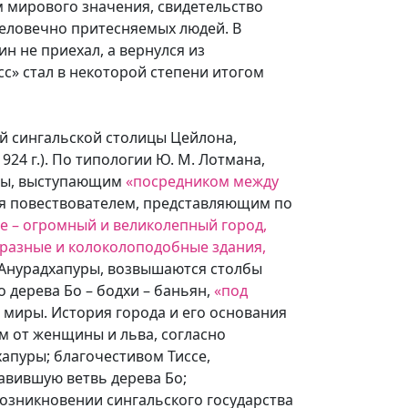
м мирового значения, свидетельство
человечно притесняемых людей. В
ин не приехал, а вернулся из
асс» стал в некоторой степени итогом
й сингальской столицы Цейлона,
24 г.). По типологии Ю. М. Лотмана,
аны, выступающим
«посредником между
я повествователем, представляющим по
е – огромный и великолепный город,
бразные и колоколоподобные здания,
 Анурадхапуры, возвышаются столбы
 дерева Бо – бодхи – баньян,
«под
 миры. История города и его основания
ом от женщины и льва, согласно
апуры; благочестивом Тиссе,
авившую ветвь дерева Бо;
озникновении сингальского государства