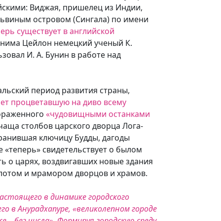
йскими: Виджая, пришелец из Индии,
Львиным островом (Сингала) по имени
перь существует в английской
онима Цейлон немецкий ученый К.
зовал И. А. Бунин в работе над
альский период развития страны,
лет процветавшую на диво всему
пораженного
«чудовищными останками
чаща столбов царского дворца Лога-
хранившая ключицу Будды, дагоды
е «теперь» свидетельствует о былом
ть о царях, воздвигавших новые здания
золотом и мрамором дворцов и храмов.
астоящего в динамике городского
о в Анурадхапуре, «великолепном городе
е – без числа». Формируя городскую среду,