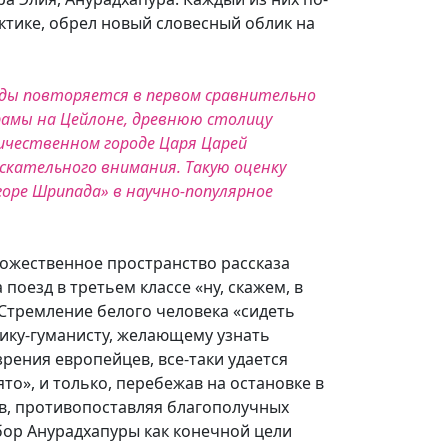
ктике, обрел новый словесный облик на
жды повторяется в первом сравнительно
храмы на Цейлоне, древнюю столицу
еличественном городе Царя Царей
скательного внимания. Такую оценку
горе Шрипада» в научно-популярное
дожественное пространство рассказа
поезд в третьем классе «ну, скажем, в
 Стремление белого человека «сидеть
ику-гуманисту, желающему узнать
рения европейцев, все-таки удается
ято», и только, перебежав на остановке в
ов, противопоставляя благополучных
бор Анурадхапуры как конечной цели