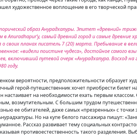
ашел художественное воплощение в его творческой пра
торический образ Анурадхапуры. Эпитет «древний» три
м в Anuradhapurʼy, самый древний город и самые древние 
ал о своих планах писатель 7 (20) марта. Пребывание в в
енное: «видели поистине чудеса», достойное самого взы
чев, включивший путевой очерк «Анурадхапура. Восход на 
80 году.
тенком вероятности, предположительности образует ху
афичный герой-путешественник хочет приобрести билет на 
н настаивает на необходимости ехать первым классом.
ным, возмутительным. С большим трудом путешественн
знью ее обитателей, даже самых «презренных» с точки з
 Анурадхапуры. Но на купе белого пассажира пишут: «Зан
думанное. Рассказ развивает тему социальных контраст
оказывая противоестественность такого разделения. Вы