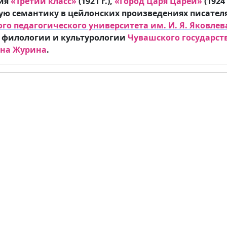
ия
«Третий класс»
(1921 г.),
«Город Царя Царей»
(1924
ную семантику в цейлонских произведениях писателя
го педагогического университета им. И. Я. Яковлев
 филологии и культурологии
Чувашского государст
ина Журина
.