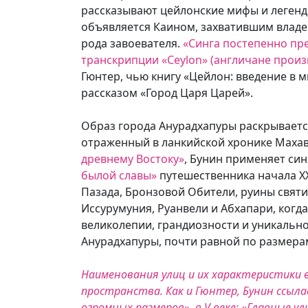
рассказывают цейлонские мифы и легенд
объявляется Каином, захватившим владе
рода завоевателя.
«Синга постепенно пре
транскрипции «Ceylon» (англичане произн
Гюнтер, чью книгу «Цейлон: введение в м
рассказом «Город Царя Царей».
Образ города Анурадхапуры раскрываетс
отраженный в ланкийской хронике Маха
древнему Востоку»
, Бунин применяет си
былой славы»
путешественника начала XX
Пазада, Бронзовой Обители, руины святи
Иссурумуния, Руанвели и Абхапари, когд
великолепии, грандиозности и уникально
Анурадхапуры, почти равной по размерам
Наименования улиц и их характеристики 
пространства. Как и Гюнтер, Бунин ссыл
огромных размеров», в V веке: «Главные ул