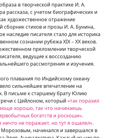
раза в творческой практике И. А.
а рассказа, с учетом биографических и
как художественное отражение
 сборник стихов и прозы И. А. Бунина,
ое наследие писателя стало для историка
енном сознании рубежа XIX – XX веков.
удожественном преломлении творческой
писателя, ведущие к воссозданию
дальнейшего рассмотрения и изучения.
ьного плавания по Индийскому океану
звело сильнейшее впечатление на
х. В письме к старшему брату Юлию
тречи с Цейлоном, который
«так поразил
уряюще хорошо, так что начинаешь
 первобытных богатств и роскоши»
.
 ничто не поражает, но тут я ошалел».
. Морозовым, начинался и завершался в
ра Элия, Анурадхапура. Каждый из них по-