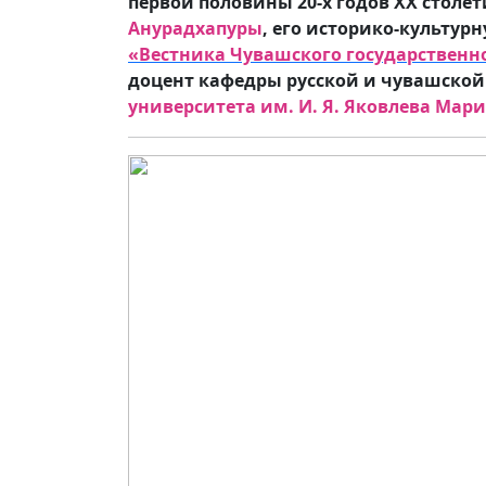
первой половины 20-х годов XX столет
Анурадхапуры
, его историко-культур
«Вестника Чувашского государственно
доцент кафедры русской и чувашской
университета им. И. Я. Яковлева Мар