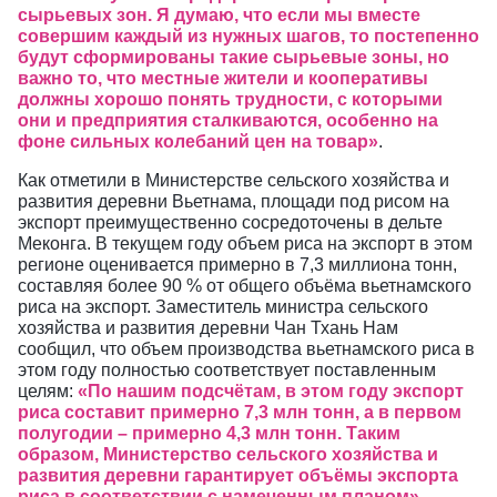
сырьевых зон. Я думаю, что если мы вместе
совершим каждый из нужных шагов, то постепенно
будут сформированы такие сырьевые зоны, но
важно то, что местные жители и кооперативы
должны хорошо понять трудности, с которыми
они и предприятия сталкиваются, особенно на
фоне сильных колебаний цен на товар»
.
Как отметили в Министерстве сельского хозяйства и
развития деревни Вьетнама, площади под рисом на
экспорт преимущественно сосредоточены в дельте
Меконга. В текущем году объем риса на экспорт в этом
регионе оценивается примерно в 7,3 миллиона тонн,
составляя более 90 % от общего объёма вьетнамского
риса на экспорт. Заместитель министра сельского
хозяйства и развития деревни Чан Тхань Нам
сообщил, что объем производства вьетнамского риса в
этом году полностью соответствует поставленным
целям:
«По нашим подсчётам, в этом году экспорт
риса составит примерно 7,3 млн тонн, а в первом
полугодии – примерно 4,3 млн тонн. Таким
образом, Министерство сельского хозяйства и
развития деревни гарантирует объёмы экспорта
риса в соответствии с намеченным планом»
.