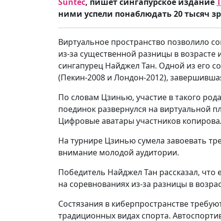
Suntec
, пишет сингапурское издание
T
ними успели понаблюдать 20 тысяч зр
Виртуальное пространство позволило со
из-за существенной разницы в возрасте 
сингапурец Найджел Тан. Одной из его с
(Пекин-2008 и Лондон-2012), завершившая
По словам Цзинью, участие в такого род
поединок развернулся на виртуальной п
Цифровые аватары участников копировали
На турнире Цзинью сумела завоевать тре
внимание молодой аудитории.
Победитель Найджел Тан рассказал, что 
на соревнованиях из-за разницы в возрас
Состязания в киберпространстве требую
традиционных видах спорта. Автоспортив