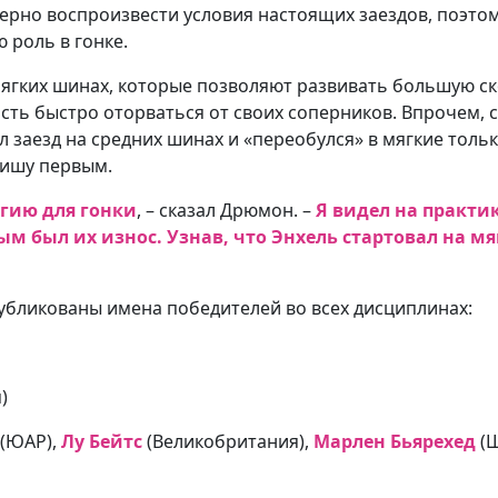
ерно воспроизвести условия настоящих заездов, поэто
роль в гонке.
мягких шинах, которые позволяют развивать большую ск
сть быстро оторваться от своих соперников. Впрочем,
 заезд на средних шинах и «переобулся» в мягкие только 
нишу первым.
егию для гонки
, – сказал Дрюмон. –
Я видел на практи
ым был их износ. Узнав, что Энхель стартовал на мяг
бликованы имена победителей во всех дисциплинах:
)
(ЮАР),
Лу Бейтс
(Великобритания),
Марлен Бьярехед
(Ш