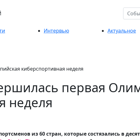
Й
ти
Интервью
Актуальное
вершилась первая Оли
я неделя
ортсменов из 60 стран, которые состязались в дес