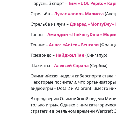
Парусный спорт –
Тим «UOL Pepit
õ
»
Кар
Стрельба –
Лукас «anon» Малисса
(Авст
Стрельба из лука –
Джаред «MontyDey»
Танцы –
Амандин «TheFairyDina» Мори
Теннис –
Анасс «Anteo» Бенгази
(Франц
Тхэквондо –
Найджел Тан
(Сингапур)
Шахматы –
Алексей Сарана
(Сербия)
Олимпийская неделя киберспорта стала 
Некоторые посчитали, что организатор
видеоигры – Dota 2 и Valorant. Вместо 
В преддверии Олимпийской недели Минист
только игры». Однако с ним категоричес
стратегии в реальном времени Warcraft 3