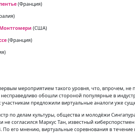
пентье
(Франция)
ралия)
 Монтгомери
(США)
ссе
(Франция)
ия)
первым мероприятием такого уровня, что, впрочем, не 
ы несправедливо обошли стороной популярные в индуст
них участникам предложили виртуальные аналоги уже с
р по делам культуры, общества и молодёжи Сингапура Э
ки не согласился Маркус Тан, известный киберспорстме
. По его мнению, виртуальные соревнования в течение 