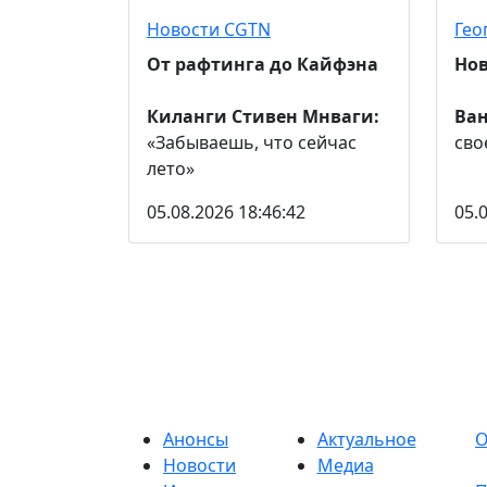
Новости CGTN
Гео
От рафтинга до Кайфэна
Нов
Киланги Стивен Мнваги:
Ва
«Забываешь, что сейчас
сво
лето»
05.08.2026 18:46:42
05.
Анонсы
Актуальное
О
Новости
Медиа