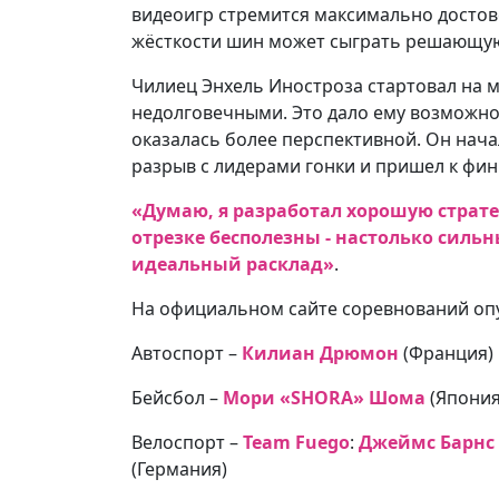
видеоигр стремится максимально достов
жёсткости шин может сыграть решающую 
Чилиец Энхель Иностроза стартовал на 
недолговечными. Это дало ему возможно
оказалась более перспективной. Он начал
разрыв с лидерами гонки и пришел к фи
«Думаю, я разработал хорошую страт
отрезке бесполезны - настолько сильн
идеальный расклад»
.
На официальном сайте соревнований опу
Автоспорт –
Килиан Дрюмон
(Франция)
Бейсбол –
Мори «SHORA» Шома
(Япония
Велоспорт –
Team Fuego
:
Джеймс Барнс
(Германия)