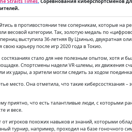
he Straits Times
.
Соревнования киберспортсменов дли
ителей.
йтись в противостоянии тем соперникам, которые на ре
или весовой категории. Так, золотую медаль по «цифров
оперниц выступила 36-летняя Ву Цзинью, двукратная ол
 свою карьеру после игр 2020 года в Токио.
а состязаниях стало для нее полезным опытом, хотя и б
лощадке. Спортсмены надели VR-шлемы, их движения с
 их удары, а зрители могли следить за ходом поединка
тье место. Она отметила, что такие киберсостязания – 
ему приятно, что есть талантливые люди, с которыми р
те и весе.
т от игроков похожих навыков и знаний, которыми обл
ный турнир, например, проходил на базе гоночного сим