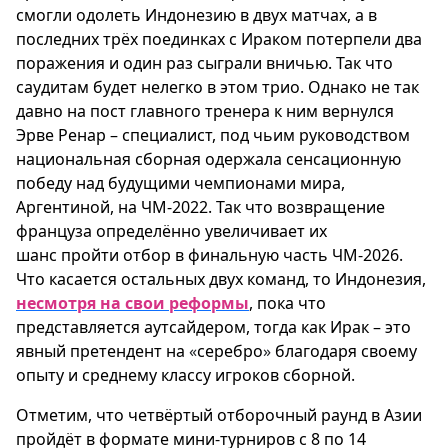
смогли одолеть Индонезию в двух матчах, а в
последних трёх поединках с Ираком потерпели два
поражения и один раз сыграли вничью. Так что
саудитам будет нелегко в этом трио. Однако не так
давно на пост главного тренера к ним вернулся
Эрве Ренар – специалист, под чьим руководством
национальная сборная одержала сенсационную
победу над будущими чемпионами мира,
Аргентиной, на ЧМ-2022. Так что в
озвращение
француза определённо увеличивает их
шанс пройти отбор в финальную часть ЧМ-2026.
Что касается остальных двух команд, то Индонезия,
несмотря на свои реформы
, пока что
представляется аутсайдером, тогда как Ирак – это
явный претендент на
«
серебро
»
благодаря своему
опыту и среднему классу игроков сборной.
Отметим, что четвёртый отборочный раунд в Азии
пройдёт в формате мини-турниров с 8 по 14