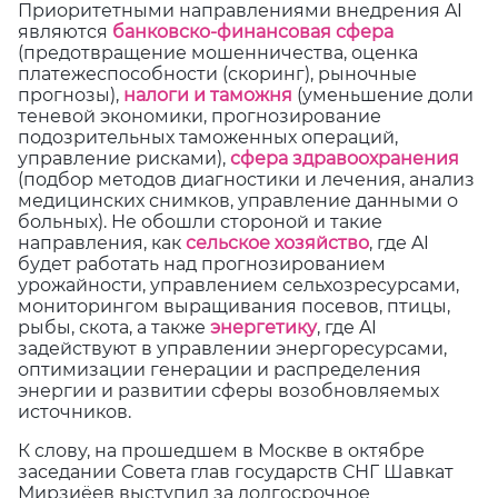
Приоритетными направлениями внедрения AI
являются
банковско-финансовая сфера
(предотвращение мошенничества, оценка
платежеспособности (скоринг), рыночные
прогнозы),
налоги и таможня
(уменьшение доли
теневой экономики, прогнозирование
подозрительных таможенных операций,
управление рисками),
сфера здравоохранения
(подбор методов диагностики и лечения, анализ
медицинских снимков, управление данными о
больных). Не обошли стороной и такие
направления, как
сельское хозяйство
, где AI
будет работать над прогнозированием
урожайности, управлением сельхозресурсами,
мониторингом выращивания посевов, птицы,
рыбы, скота, а также
энергетику
, где AI
задействуют в управлении энергоресурсами,
оптимизации генерации и распределения
энергии и развитии сферы возобновляемых
источников.
К слову, на прошедшем в Москве в октябре
заседании Совета глав государств СНГ Шавкат
Мирзиёев выступил за долгосрочное