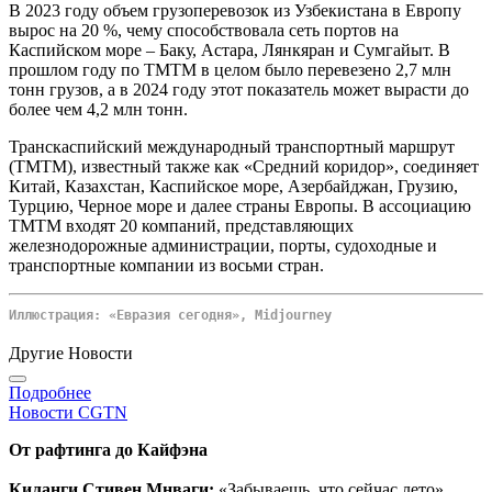
В 2023 году объем грузоперевозок из Узбекистана в Европу
вырос на 20 %, чему способствовала сеть портов на
Каспийском море – Баку, Астара, Лянкяран и Сумгайыт. В
прошлом году по ТМТМ в целом было перевезено 2,7 млн
тонн грузов, а в 2024 году этот показатель может вырасти до
более чем 4,2 млн тонн.
Транскаспийский международный транспортный маршрут
(ТМТМ), известный также как «Средний коридор», соединяет
Китай, Казахстан, Каспийское море, Азербайджан, Грузию,
Турцию, Черное море и далее страны Европы. В ассоциацию
ТМТМ входят 20 компаний, представляющих
железнодорожные администрации, порты, судоходные и
транспортные компании из восьми стран.
Иллюстрация: «Евразия сегодня», Midjourney
Другие Новости
Подробнее
Новости CGTN
От рафтинга до Кайфэна
Киланги Стивен Мнваги:
«Забываешь, что сейчас лето»