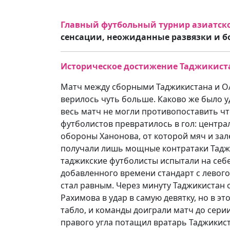
Главный футбольный турнир азиатск
сенсации, неожиданные развязки и бо
Историческое достижение Таджикис
Матч между сборными Таджикистана и ОАЭ
верилось чуть больше. Каково же было у
весь матч не могли противопоставить ч
футболистов превратилось в гол: центр
обороны Ханонова, от которой мяч и зале
получали лишь мощные контратаки Таджик
таджикские футболисты испытали на себе
добавленного времени стандарт с левого 
стал равным. Через минуту Таджикистан
Рахимова в удар в самую девятку, но в э
табло, и команды доиграли матч до сери
правого угла потащил вратарь Таджикист