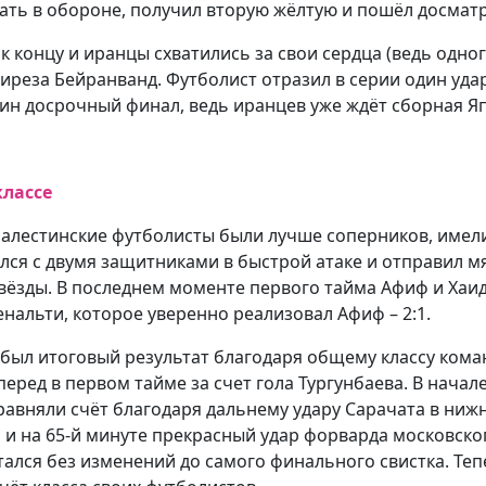
ать в обороне, получил вторую жёлтую и пошёл досматр
к концу и иранцы схватились за свои сердца (ведь одно
лиреза Бейранванд. Футболист отразил в серии один удар
ин досрочный финал, ведь иранцев уже ждёт сборная Я
классе
палестинские футболисты были лучше соперников, имели
лся с двумя защитниками в быстрой атаке и отправил мя
 звёзды. В последнем моменте первого тайма Афиф и Хаи
нальти, которое уверенно реализовал Афиф – 2:1.
добыл итоговый результат благодаря общему классу ком
перед в первом тайме за счет гола Тургунбаева. В нача
 сравняли счёт благодаря дальнему удару Сарачата в ни
, и на 65-й минуте прекрасный удар форварда московск
остался без изменений до самого финального свистка. Те