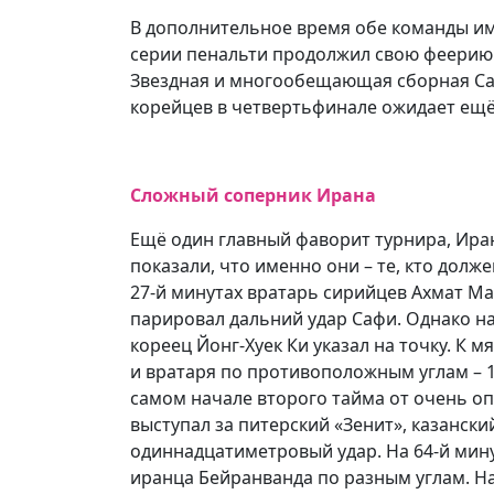
В дополнительное время обе команды име
серии пенальти продолжил свою феерию т
Звездная и многообещающая сборная Сау
корейцев в четвертьфинале ожидает ещё 
Сложный соперник Ирана
Ещё один главный фаворит турнира, Иран
показали, что именно они – те, кто долж
27-й минутах вратарь сирийцев Ахмат Мад
парировал дальний удар Сафи. Однако н
кореец Йонг-Хуек Ки указал на точку. К
и вратаря по противоположным углам – 1:
самом начале второго тайма от очень оп
выступал за питерский «Зенит», казански
одиннадцатиметровый удар. На 64-й мину
иранца Бейранванда по разным углам. Н