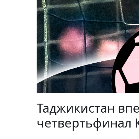
Таджикистан вп
четвертьфинал К