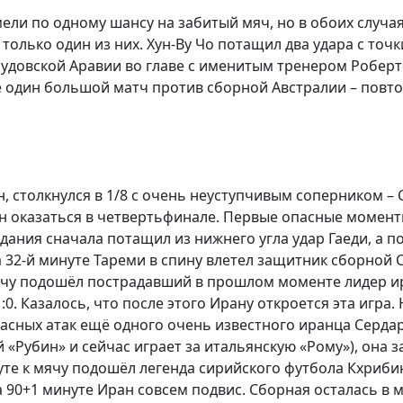
ли по одному шансу на забитый мяч, но в обоих случаях
олько один из них. Хун-Ву Чо потащил два удара с точк
довской Аравии во главе с именитым тренером Роберто
один большой матч против сборной Австралии – повтор
, столкнулся в 1/8 с очень неуступчивым соперником –
ен оказаться в четвертьфинале. Первые опасные моменты
ания сначала потащил из нижнего угла удар Гаеди, а по
а 32-й минуте Тареми в спину влетел защитник сборной
 мячу подошёл пострадавший в прошлом моменте лидер и
0. Казалось, что после этого Ирану откроется эта игра. 
асных атак ещё одного очень известного иранца Сердар
й «Рубин» и сейчас играет за итальянскую «Рому»), она 
те к мячу подошёл легенда сирийского футбола Кхриби
а 90+1 минуте Иран совсем подвис. Сборная осталась в