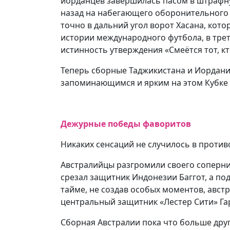
иорданцев завершилась пасом в штрафну
назад на набегающего оборонительного 
точно в дальний угол ворот Хасана, кот
истории международного футбола, в трет
истинность утверждения «Смеётся тот, к
Теперь сборные Таджикистана и Иордании
запоминающимся и ярким на этом Кубке 
Дежурные победы фаворитов
Никаких сенсаций не случилось в против
Австралийцы разгромили своего соперника
срезал защитник Индонезии Баггот, а по
тайме, не создав особых моментов, авст
центральный защитник «Лестер Сити» Га
Сборная Австралии пока что больше друг