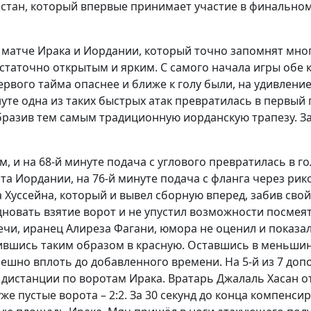
истан, который впервые принимает участие в финальном
 матче Ирака и Иордании, который точно запомнят мно
статочно открытым и ярким. С самого начала игры обе 
ервого тайма опаснее и ближе к голу были, на удивлени
нуте одна из таких быстрых атак превратилась в первый
образив тем самым традиционную иорданскую трапезу. З
м, и на 68-й минуте подача с углового превратилась в 
та Иордании, на 76-й минуте подача с фланга через рик
Хуссейна, который и вывел сборную вперед, забив свой 
новать взятие ворот и не упустил возможности посмея
ечи, иранец Алиреза Фагани, юмора не оценил и показал
тившись таким образом в красную. Оставшись в меньшин
пешно вплоть до добавленного времени. На 5-й из 7 до
 дистанции по воротам Ирака. Вратарь Джалаль Хасан о
же пустые ворота – 2:2. За 30 секунд до конца компенс