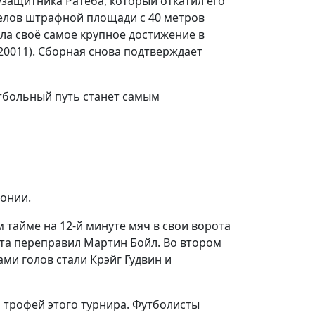
защитника Ратеба, который откатил его
делов штрафной площади с 40 метров
ла своё самое крупное достижение в
20011). Сборная снова подтверждает
утбольный путь станет самым
понии.
м тайме на 12-й минуте мяч в свои ворота
ота переправил Мартин Бойл. Во втором
ми голов стали Крэйг Гудвин и
ь трофей этого турнира. Футболисты