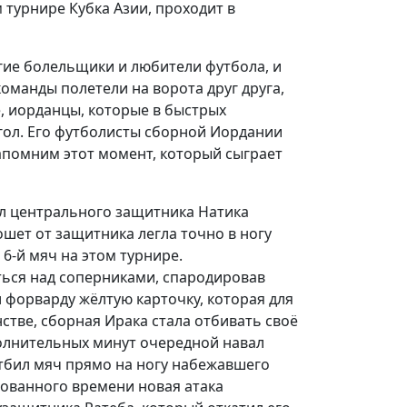
 турнире Кубка Азии, проходит в
гие болельщики и любители футбола, и
команды полетели на ворота друг друга,
е, иорданцы, которые в быстрых
 гол. Его футболисты сборной Иордании
апомним этот момент, который сыграет
гол центрального защитника Натика
ошет от защитника легла точно в ногу
6-й мяч на этом турнире.
ться над соперниками, спародировав
 форварду жёлтую карточку, которая для
стве, сборная Ирака стала отбивать своё
полнительных минут очередной навал
тбил мяч прямо на ногу набежавшего
ированного времени новая атака