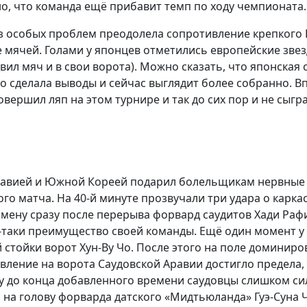
о, что команда ещё прибавит темп по ходу чемпионата.
з особых проблем преодолела сопротивление крепкого Ба
мячей. Голами у японцев отметились европейские звез
авил мяч и в свои ворота). Можно сказать, что японска
о сделала выводы и сейчас выглядит более собранно. В
вершил ляп на этом турнире и так до сих пор и не сыгра
равией и Южной Кореей подарил болельщикам нервные 
ого матча. На 40-й минуте прозвучали три удара о карк
ену сразу после перерыва форвард саудитов Хади Рафив
-таки преимущество своей команды. Ещё один момент у 
 стойки ворот Хун-Ву Чо. После этого на поле доминир
авление на ворота Саудовской Аравии достигло предела,
уту до конца добавленного времени саудовцы слишком с
 на голову форварда датского «Мидтьюланда» Гуэ-Суна Ч