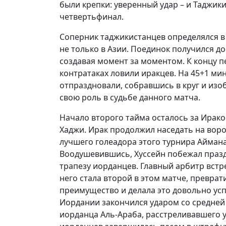
были крепки: уверенный удар – и Таджик
четвертьфинал.
Соперник таджикистанцев определялся в
не только в Азии. Поединок получился до
создавая момент за моментом. К концу п
контратаках ловили иракцев. На 45+1 ми
отпраздновали, собравшись в круг и из
свою роль в судьбе данного матча.
Начало второго тайма осталось за Ирако
Хаджи. Ирак продолжил наседать на воро
лучшего голеадора этого турнира Аймана 
Воодушевившись, Хуссейн побежал празд
трапезу иорданцев. Главный арбитр встр
него стала второй в этом матче, превра
преимущество и делала это довольно ус
Иордании закончился ударом со средней
иорданца Аль-Араба, расстреливавшего у