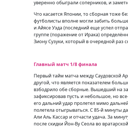
уверенно обыграли соперников, и заметн
Что касается Японии, то сборная тоже бе
футболисты вполне могли забить больше 
и Айясе Уэда (последний еще успел отпр
группе (поражение от Ирака) определённ
Зиону Сузуки, который в очередной раз со
Главный матч 1/8 финала
Первый тайм матча между Саудовской А
другой, что является показателем больш
взбодрило обе сборные. Вышедший на зам
зафиксировав пусть и небольшое, но все
его дальний удар пролетел мимо дальней
полетела отыгрываться. С 85-й минуты д
Али Аль Кассар и отчасти удача. За мин
после скидки Йон-Ву Сеола во вратарской