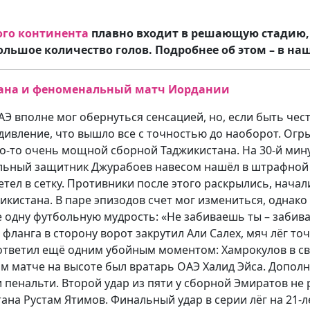
ого континента
плавно входит в решающую стадию, 
льшое количество голов. Подробнее об этом – в на
тана и феноменальный матч Иордании
 вполне мог обернуться сенсацией, но, если быть чес
дивление, что вышло все с точностью до наоборот. Ог
то-то очень мощной сборной Таджикистана. На 30-й ми
альный защитник Джурабоев навесом нашёл в штрафной 
тел в сетку. Противники после этого раскрылись, начали
истана. В паре эпизодов счет мог измениться, однако 
 одну футбольную мудрость: «Не забиваешь ты – забиваю
фланга в сторону ворот закрутил Али Салех, мяч лёг то
 ответил ещё одним убойным моментом: Хамрокулов в с
том матче на высоте был вратарь ОАЭ Халид Эйса. Допол
и пенальти. Второй удар из пяти у сборной Эмиратов не
ана Рустам Ятимов. Финальный удар в серии лёг на 21-