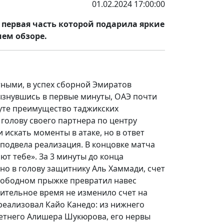
01.02.2024 17:00:00
первая часть которой подарила яркие
шем обзоре.
тными, в успех сборной Эмиратов
рызнувшись в первые минуты, ОАЭ почти
нуте преимущество таджикских
голову своего партнера по центру
 искать моменты в атаке, но в ответ
подвела реализация. В концовке матча
т тебе». За 3 минуты до конца
чно в голову защитнику Аль Хаммади, счет
вободном прыжке превратил навес
нительное время не изменило счет на
 реализовал Кайо Канедо: из нижнего
летнего Алишера Шукюрова, его нервы