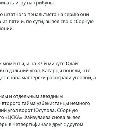
ивать игру на трибуны.
го штатного пенальтиста на серию они
 из пяти и, по сути, вывел свою сборную
понии.
 моменты, и на 37-й минуте Одай
ч в дальний угол. Катарцы поняли, что
дос снова мастерски разыграли угловой, а
анды и отдельным звездным
ле второго тайма узбекистанцы немного
жний угол ворот Юсупова. Сборную
ого «ЦСКА» Файзулаева снова вывел
перь в четвертьфинале друг с другом