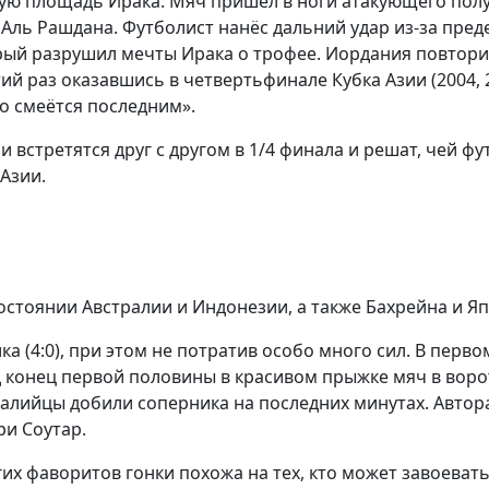
ю площадь Ирака. Мяч пришёл в ноги атакующего полу
Аль Рашдана. Футболист нанёс дальний удар из-за пре
орый разрушил мечты Ирака о трофее. Иордания повтори
ий раз оказавшись в четвертьфинале Кубка Азии (2004, 
то смеётся последним».
 встретятся друг с другом в 1/4 финала и решат, чей ф
Азии.
остоянии Австралии и Индонезии, а также Бахрейна и Я
 (4:0), при этом не потратив особо много сил. В перво
д конец первой половины в красивом прыжке мяч в вор
ралийцы добили соперника на последних минутах. Автора
ри Соутар.
их фаворитов гонки похожа на тех, кто может завоеват