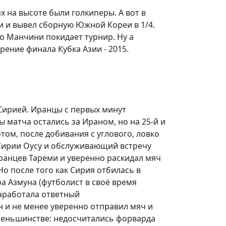
 на высоте были голкиперы. А вот в
и и вывел сборную Южной Кореи в 1/4.
 Манчини покидает турнир. Ну а
ение финала Кубка Азии - 2015.
 Сирией. Иранцы с первых минут
 матча остались за Ираном, но на 25-й и
том, после добивания с углового, ловко
 Сирии Оусу и обслуживающий встречу
ранцев Тареми и уверенно раскидал мяч
Но после того как Сирия отбилась в
а Азмуна (футболист в своё время
заработала ответный
н и не менее уверенно отправил мяч и
 меньшинстве: недосчитались форварда