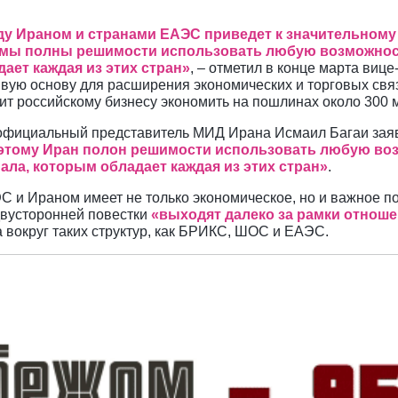
ду Ираном и странами ЕАЭС приведет к значительному
 мы полны решимости использовать любую возможнос
ает каждая из этих стран»
, – отметил в конце марта виц
вую основу для расширения экономических и торговых связ
олит российскому бизнесу экономить на пошлинах около 300
официальный представитель МИД Ирана Исмаил Багаи заяви
оэтому Иран полон решимости использовать любую во
ла, которым обладает каждая из этих стран»
.
 и Ираном имеет не только экономическое, но и важное по
двусторонней повестки
«выходят далеко за рамки отнош
вокруг таких структур, как БРИКС, ШОС и ЕАЭС.