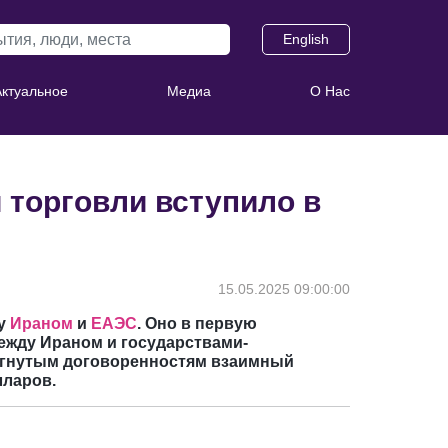
English
Актуальное
Медиа
О Нас
 торговли вступило в
15.05.2025 09:00:00
ду
Ираном
и
ЕАЭС
. Оно в первую
ежду Ираном и государствами-
тигнутым договоренностям взаимный
лларов.