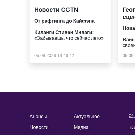
Новости CGTN
Гео
сце
От рафтинга до Кайфэна
Нова
Киланги Стивен Мнваги:
«Забываешь, что сейчас лето»
Ванш
свое
05.08.2026 18:46:42
05.08
Обр
Анонсы
Актуальное
Новости
Медиа
Пра