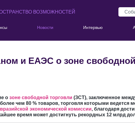
ОСТРАНСТВО ВОЗМОЖНОСТЕЙ
нсы
Новости
Интервью
ном и ЕАЭС о зоне свободной
ие о
зоне свободной торговли
(ЗСТ), заключенное меж
более чем 80 % товаров, торговля которыми ведется м
вразийской экономической комиссии
, благодаря дос
айшее время может достигнуть рекордных 12 млрд до