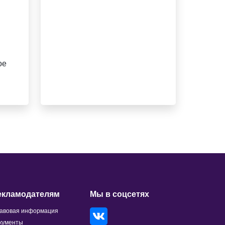
ое
екламодателям
Мы в соцсетях
авовая информация
кументы