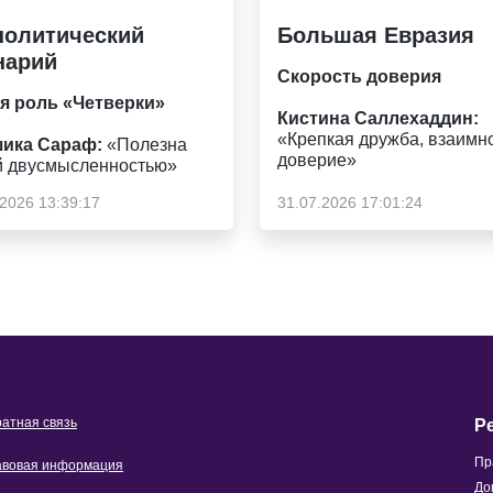
политический
Большая Евразия
нарий
Скорость доверия
я роль «Четверки»
Кистина Саллехаддин:
«Крепкая дружба, взаимн
ика Сараф:
«Полезна
доверие»
й двусмысленностью»
.2026 13:39:17
31.07.2026 17:01:24
атная связь
Р
Пр
вовая информация
До