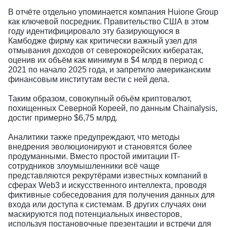
В отчёте отдельно упоминается компания Huione Group
как ключевой посредник. Правительство США в этом
году идентифицировало эту базирующуюся в
Камбодже фирму как критически важный узел для
отмывания доходов от северокорейских кибератак,
оценив их объём как минимум в $4 млрд в период с
2021 по начало 2025 года, и запретило американским
финансовым институтам вести с ней дела.
Таким образом, совокупный объём криптовалют,
похищенных Северной Кореей, по данным Chainalysis,
достиг примерно $6,75 млрд.
Аналитики также предупреждают, что методы
внедрения эволюционируют и становятся более
продуманными. Вместо простой имитации IT-
сотрудников злоумышленники всё чаще
представляются рекрутёрами известных компаний в
сферах Web3 и искусственного интеллекта, проводя
фиктивные собеседования для получения данных для
входа или доступа к системам. В других случаях они
маскируются под потенциальных инвесторов,
используя постановочные презентации и встречи для