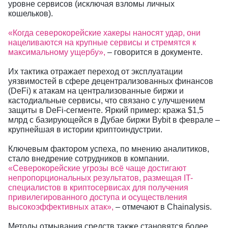
уровне сервисов (исключая взломы личных
кошельков).
«Когда северокорейские хакеры наносят удар, они
нацеливаются на крупные сервисы и стремятся к
максимальному ущербу»,
– говорится в документе.
Их тактика отражает переход от эксплуатации
уязвимостей в сфере децентрализованных финансов
(DeFi) к атакам на централизованные биржи и
кастодиальные сервисы, что связано с улучшением
защиты в DeFi-сегменте. Яркий пример: кража $1,5
млрд с базирующейся в Дубае биржи Bybit в феврале –
крупнейшая в истории криптоиндустрии.
Ключевым фактором успеха, по мнению аналитиков,
стало внедрение сотрудников в компании.
«Северокорейские угрозы всё чаще достигают
непропорциональных результатов, размещая IT-
специалистов в криптосервисах для получения
привилегированного доступа и осуществления
высокоэффективных атак»,
– отмечают в Chainalysis.
Методы отмывания средств также становятся более