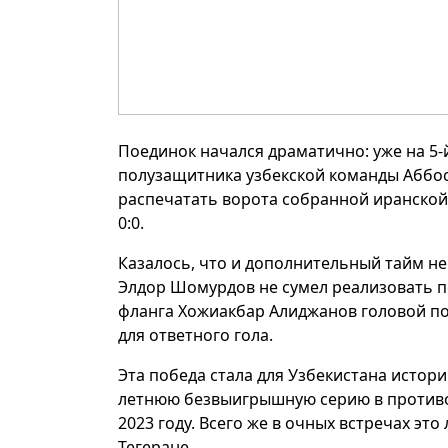
Поединок начался драматично: уже на 5
полузащитника узбекской команды Аббос
распечатать ворота собранной иранской
0:0.
Казалось, что и дополнительный тайм не
Элдор Шомурдов не сумел реализовать пе
фланга Хожиакбар Алиджанов головой пор
для ответного гола.
Эта победа стала для Узбекистана истор
летнюю безвыигрышную серию в противос
2023 году. Всего же в очных встречах эт
Тегеране.