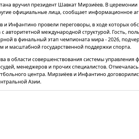
стана вручил президент Шавкат Мирзиёев. В церемонии
угие официальные лица, сообщает информационное а
 и Инфантино провели переговоры, в ходе которых об
с авторитетной международной структурой. Гость, поль
ной в финальный этап чемпионата мира - 2026, подчерк
м и масштабной государственной поддержки спорта.
тва в области совершенствования системы управления ф
 судей, менеджеров и прочих специалистов. Отмечалас
тбольного центра. Мирзиёев и Инфантино договорилис
нтральной Азии.