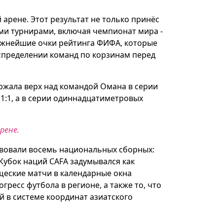
арене. Этот результат не только принёс
ими турнирами, включая чемпионат мира -
 важнейшие очки рейтинга ФИФА, которые
аспределении команд по корзинам перед
ержала верх над командой Омана в серии
1:1, а в серии одиннадцатиметровых
рене.
ствовали восемь национальных сборных:
Кубок наций CAFA задумывался как
щеские матчи в календарные окна
ресс футбола в регионе, а также то, что
й в системе координат азиатского