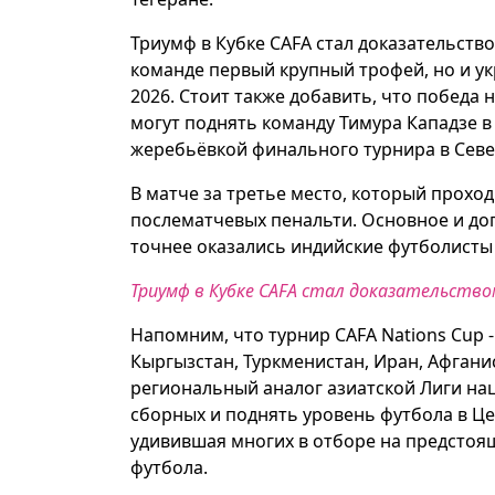
Триумф в Кубке CAFA стал доказательств
команде первый крупный трофей, но и ук
2026. Стоит также добавить, что победа
могут поднять команду Тимура Кападзе в
жеребьёвкой финального турнира в Сев
В матче за третье место, который прохо
послематчевых пенальти. Основное и доп
точнее оказались индийские футболисты (
Триумф в Кубке CAFA стал доказательство
Напомним, что турнир CAFA Nations Cup 
Кыргызстан, Туркменистан, Иран, Афгани
региональный аналог азиатской Лиги на
сборных и поднять уровень футбола в Це
удивившая многих в отборе на предстоящ
футбола.