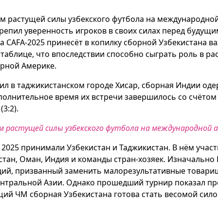
ом растущей силы узбекского футбола на международной 
репил уверенность игроков в своих силах перед будущ
 на CAFA-2025 принесёт в копилку сборной Узбекистана
 таблице, что впоследствии способно сыграть роль в р
ерной Америке.
дил в таджикистанском городе Хисар, сборная Индии од
олнительное время их встречи завершилось со счётом 
3:2).
м растущей силы узбекского футбола на международной а
- 2025 принимали Узбекистан и Таджикистан. В нём уча
стан, Оман, Индия и команды стран-хозяек. Изначально 
ций, призванный заменить малорезультативные товари
нтральной Азии. Однако прошедший турнир показал прог
ий ЧМ сборная Узбекистана готова стать весомой сило