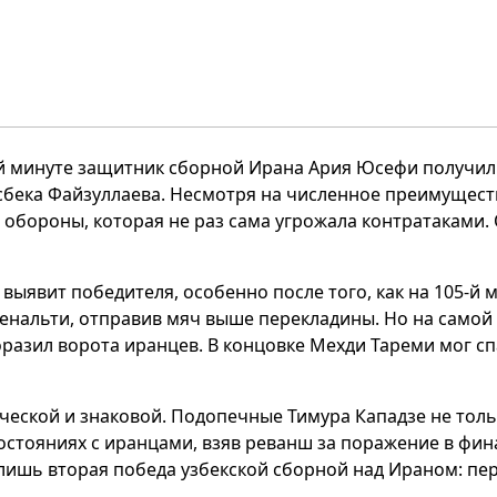
-й минуте защитник сборной Ирана Ария Юсефи получил 
бека Файзуллаева. Несмотря на численное преимуществ
 обороны, которая не раз сама угрожала контратаками
 выявит победителя, особенно после того, как на 105-й
нальти, отправив мяч выше перекладины. Но на самой п
азил ворота иранцев. В концовке Мехди Тареми мог сп
ической и знаковой. Подопечные Тимура Кападзе не толь
тояниях с иранцами, взяв реванш за поражение в фин
о лишь вторая победа узбекской сборной над Ираном: пер