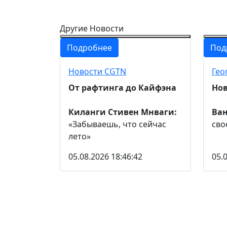
Другие Новости
Подробнее
Под
Новости CGTN
Гео
От рафтинга до Кайфэна
Нов
Киланги Стивен Мнваги:
Ва
«Забываешь, что сейчас
сво
лето»
05.08.2026 18:46:42
05.