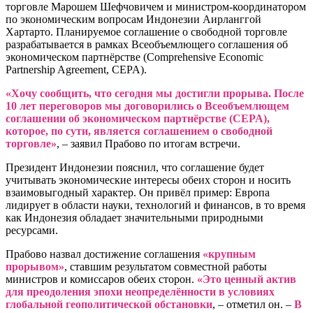
торговле Марошем Шефчовичем и министром-координатором
по экономическим вопросам Индонезии Аирланггой
Хартарто. Планируемое соглашение о свободной торговле
разрабатывается в рамках Всеобъемлющего соглашения об
экономическом партнёрстве (Comprehensive Economic
Partnership Agreement, CEPA).
«Хочу сообщить, что сегодня мы достигли прорыва. После
10 лет переговоров мы договорились о Всеобъемлющем
соглашении об экономическом партнёрстве (CEPA),
которое, по сути, является соглашением о свободной
торговле»
, – заявил Прабово по итогам встречи.
Президент Индонезии пояснил, что соглашение будет
учитывать экономические интересы обеих сторон и носить
взаимовыгодный характер. Он привёл пример: Европа
лидирует в области науки, технологий и финансов, в то время
как Индонезия обладает значительными природными
ресурсами.
Прабово назвал достижение соглашения
«крупным
прорывом»
, ставшим результатом совместной работы
министров и комиссаров обеих сторон.
«Это ценный актив
для преодоления эпохи неопределённости в условиях
глобальной геополитической обстановки
, – отметил он. –
В