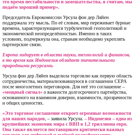
это время нестабильности и замешательства, я считаю, мы
подаём хороший пример»
.
Председатель Еврокомиссии Урсула фон дер Ляйен
поддержала эту мысль. По её словам, мир переживает бурные
времена, характеризующиеся турбулентной геополитикой и
экономической неопределённостью. Именно в таких
условиях, подчеркнула она, странам необходимо укреплять
партнерские связи.
Европа лидирует в области науки, технологий и финансов,
в то время как Индонезия обладает значительными
природными ресурсами.
Урсула фон дер Ляйен выделила торговлю как первую область
сотрудничества, материализовавшуюся в соглашении CEPA
после многолетних переговоров. Для неё это соглашение –
«мощный сигнал»
о важности долгосрочного партнёрства,
основанного на взаимном доверии, взаимности, прозрачности
и общих ценностях.
«Это торговое соглашение откроет огромные возможности
для наших народов
, – заявила Урсула.
– Индонезия – одна из
крупнейших экономик мира с ВВП в 1,2 триллиона евро.
Она также является поставщиком критически важных
товаров для цифровой и зелёной трансформации»
.