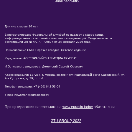
E-mail рассылки
Для лиц старше 16 лет.
Зарегистрировано Федеральной службой по надзору в сфере связи,
информационных технологий и массовых коммуникаций. Свидетельство о
регистрации ЭЛ № ФС 77 - 90897 от 24 февраля 2026 года.
Наименование СМИ: Евразия сегодня. Сетевое издание.
Учредитель: АО "ЕВРАЗИЙСКАЯ МЕДИА ГРУППА".
И.О. главного редактора: Деменский Сергей Юрьевич
Адрес редакции: 127287, г. Москва, вн.тер.г. муниципальный округ Савеловский, ул.
2-я Хуторская, д. 29, стр. 4
Телефон редакции: +7 (499) 642-53-04
e-mail: newsman@eurasia.today
При цитировании гиперссылка на
www.eurasia.today
обязательна.
GTU GROUP, 2022