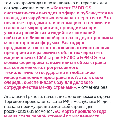
том, что происходит в потенциально интересной для
сотрудничества стране.
«Контент TV BRICS
систематически выходит в эфире и публикуется на
площадках зарубежных медиапартнеров сети. Это
позволяет продвигать информацию в том числе и
о деловых мероприятиях, проводимых при
участии российских и индийских компаний,
событиях в бизнес-сообществах, о двусторонних и
многосторонних форумах. Благодаря
продвижению конкретных кейсов отечественных
предприятий в различных областях через сеть
национальных СМИ стран БРИКС и БРИКС+ мы
можем формировать позитивный образ страны
как современного, прогрессивного,
технологичного государства в глобальном
информационном пространстве. А это, в свою
очередь, обеспечивает базу для делового
сотрудничества между странами»
, – отметила она.
Анастасия Гринева, начальник экономического отдела
Торгового представительства РФ в Республике Индия,
назвала преимущества азиатской страны для
российских бизнесменов.
«С марта прошлого года
Индия стала первой страной по численности