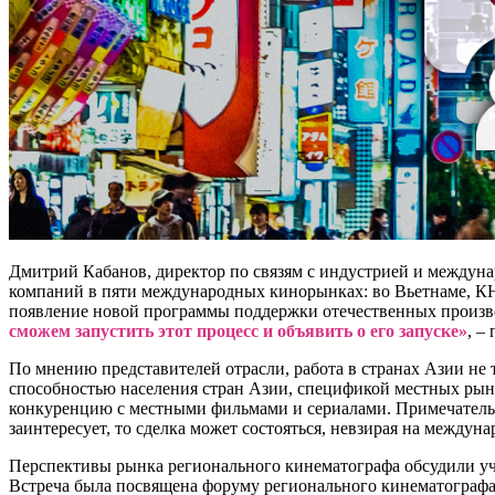
Дмитрий Кабанов, директор по связям с индустрией и междун
компаний в пяти международных кинорынках: во Вьетнаме, КН
появление новой программы поддержки отечественных произво
сможем запустить этот процесс и объявить о его запуске»
, –
По мнению представителей отрасли, работа в странах Азии не
способностью населения стран Азии, спецификой местных рынк
конкуренцию с местными фильмами и сериалами. Примечательно
заинтересует, то сделка может состояться, невзирая на между
Перспективы рынка регионального кинематографа обсудили уч
Встреча была посвящена форуму регионального кинематографа