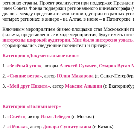
регионах страны. Проект реализуется при поддержке Президе
член Совета Фонда поддержки регионального кинематографа (
диалога между представителями киноиндустрии из разных угол
четырех регионах: в январе - на Алтае, в июне – в Пятигорске,
Ключевым мероприятием бизнес-площадки стал Московский питч
фильмы, представленные в ходе мероприятия, будут иметь пот
интересны широкой аудитории. Мне было интересно узнать,
сформировались следующие победители и призёры:
Категория «Документальное кино»
1.
«Зелёный угол»
, авторы
Алексей Сухачев
,
Омаров Вусал 
2.
«Сияние ветра»
, автор
Юлия Макарова
(г. Санкт-Петербур
3.
«Мой друг Никита»
, автор
Максим Аньшин
(г. Екатеринбу
Категория «Полный метр»
1.
«Скейт»
, автор
Илья Лебедев
(г. Москва)
2.
«Лёнька»
, автор
Динара Сунгатуллина
(г. Казань)