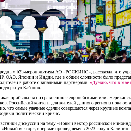
ародным b2b-мероприятиям АО «РОСКИНО», рассказал, что учре
Р, ОАЭ, Японии и Индии, где в общей сложности было представ
дителей в работе с западными партнерами.
«Думаю, что в мае 
 подчеркнул Кабанов.
 такая прибыльная по сравнению с европейскими или американск
ов. Российский контент для жителей данного региона пока оста
, что самые удачные сделки совершаются через крупные компани
народный политический кризис.
астники дискуссии на тему «Новый вектор российской киноинд
 «Новый вектор», впервые прошедшему в 2023 году в Калинингр