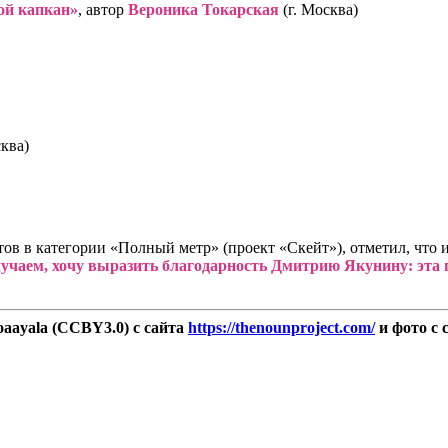
ой капкан»
, автор
Вероника Токарская
(г. Москва)
сква)
ов в категории «Полный метр» (проект «Скейт»), отметил, что и
учаем, хочу выразить благодарность Дмитрию Якунину: эта п
aayala (CCBY3.0) с сайта
https://thenounproject.com/
и фото с 