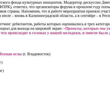
нтского фонда культурных инициатив. Модератор дискуссии Дм
ФПРК), отметил, что организаторы форума в прошлом году попы
ков страны. Напомним, что в работе мероприятия приняло участ
 в июле – вновь в Калининградской области, а в сентябре – в Рес
инг дебютантов, работы которых оценивались в трех категория
енциал для выхода на широкий экран:
«
Проекты, которые мы ув
 что происходит в головах у нашей молодежи, и многое было
Мехман оглы
(г. Владивосток)
г)
рг)