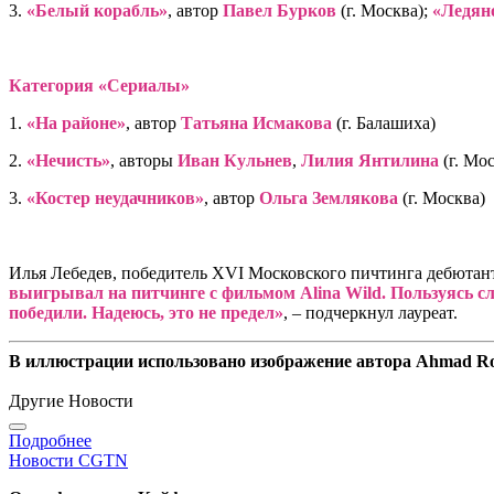
3.
«Белый корабль»
, автор
Павел Бурков
(г. Москва);
«Ледян
Категория «Сериалы»
1.
«На районе»
, автор
Татьяна Исмакова
(г. Балашиха)
2.
«Нечисть»
, авторы
Иван Кульнев
,
Лилия Янтилина
(г. Мо
3.
«Костер неудачников»
, автор
Ольга Землякова
(г. Москва)
Илья Лебедев, победитель XVI Московского пичтинга дебютант
выигрывал на питчинге с фильмом Alina Wild. Пользуясь сл
победили. Надеюсь, это не предел»
, – подчеркнул лауреат.
В иллюстрации использовано изображение автора Ahmad Ro
Другие Новости
Подробнее
Новости CGTN