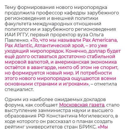
Тему формирования нового миропорядка
продолжила профессор кафедры зарубежного
регионоведения и внешней политики
факультета международных отношений
политологии и зарубежного регионоведения
ИАИ РГГУ, первый проректор вуза Ольга
Павленко.
«То, что мы называли Pax Americana,
Pax Аtlantic, Атлантической эрой, – это уже
уходящий миропорядок. Конечно, доллар будет
ещё долго оставаться достаточно стабильной
мировой валютой, и американская экономика
остаётся в авангарде, никто об этом не спорит,
но формируется новый мир. И потребности
этого нового миропорядка ощущаются всеми
основными странами и игроками»
, – отметила
специалист.
Одним из наиболее ожидаемых докладов
форума, как сообщает
Московская газета
, стало
выступление замминистра науки и высшего
образования РФ Константина Могилевского, в
ходе которого он рассказал о планах создать
рейтинг университетов стран БРИКС.
«Мы