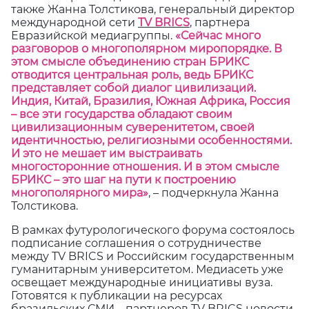
также Жанна Толстикова, генеральный директор
международной сети
TV BRICS
, партнера
Евразийской медиагруппы.
«Сейчас много
разговоров о многополярном миропорядке. В
этом смысле объединению стран БРИКС
отводится центральная роль, ведь БРИКС
представляет собой диалог цивилизаций.
Индия, Китай, Бразилия, Южная Африка, Россия
– все эти государства обладают своим
цивилизационным суверенитетом, своей
идентичностью, религиозными особенностями.
И это не мешает им выстраивать
многосторонние отношения. И в этом смысле
БРИКС – это шаг на пути к построению
многополярного мира»
, – подчеркнула Жанна
Толстикова.
В рамках футурологического форума состоялось
подписание соглашения о сотрудничестве
между TV BRICS и Российским государственным
гуманитарным университетом. Медиасеть уже
освещает международные инициативы вуза.
Готовятся к публикации на ресурсах
бразильских СМИ – партнеров TV BRICS новости