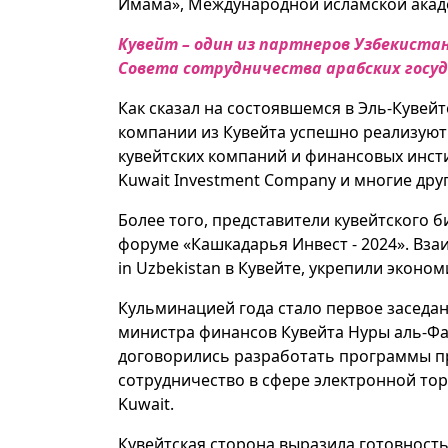
Имама», Международной исламской акаде
Кувейт – один из партнеров Узбекиста
Совета сотрудничества арабских госуд
Как сказал на состоявшемся в Эль-Кувей
компании из Кувейта успешно реализуют
кувейтских компаний и финансовых инстит
Kuwait Investment Company и многие дру
Более того, представители кувейтского 
форуме «Кашкадарья Инвест - 2024». Вза
in Uzbekistan в Кувейте, укрепили эконом
Кульминацией года стало первое заседа
министра финансов Кувейта Нуры аль-Фа
договорились разработать программы п
сотрудничество в сфере электронной тор
Kuwait.
Кувейтская сторона выразила готовность