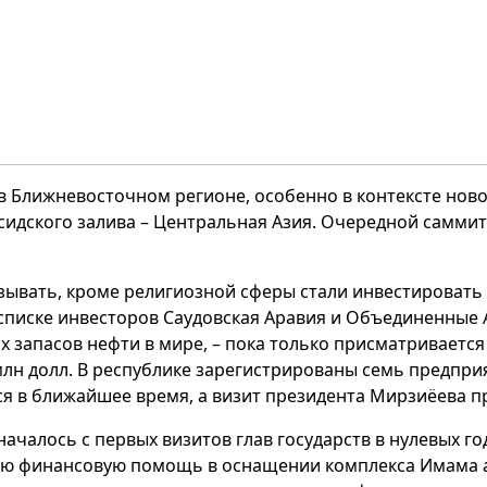
 в Ближневосточном регионе, особенно в контексте нов
сидского залива – Центральная Азия. Очередной саммит
азывать, кроме религиозной сферы стали инвестировать
списке инвесторов Саудовская Аравия и Объединенные А
х запасов нефти в мире, – пока только присматривается
млн долл. В республике зарегистрированы семь предприя
ся в ближайшее время, а визит президента Мирзиёева пр
ачалось с первых визитов глав государств в нулевых г
ую финансовую помощь в оснащении комплекса Имама а