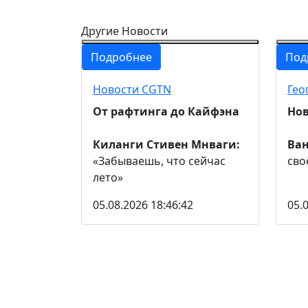
Другие Новости
Подробнее
Под
Новости CGTN
Гео
От рафтинга до Кайфэна
Нов
Киланги Стивен Мнваги:
Ва
«Забываешь, что сейчас
сво
лето»
05.08.2026 18:46:42
05.