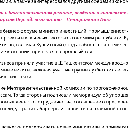
мии, а также заинтересовался другими сферами эконом
на в Ближневосточном регионе, особенно в контексте
арств Персидского залива – Центральная Азия.
те бизнес-форуме министр инвестиций, промышленности
 проекты в ключевых секторах экономики республики. Б
утов, включая Кувейтский фонд арабского экономическог
гие компании, пришелся на прошлый год.
бизнеса приняли участие в III Ташкентском международ
имные визиты, включая участие крупных узбекских деле
ические связи.
ние Межправительственной комиссии по торгово-эконом
ссам. Тогда стороны подписали меморандум об упрощен
ромышленного сотрудничества, соглашение о преферен
говли, устранить барьеры и провести на взаимной основ
 всячески поддерживать новые инициативы и привлекать