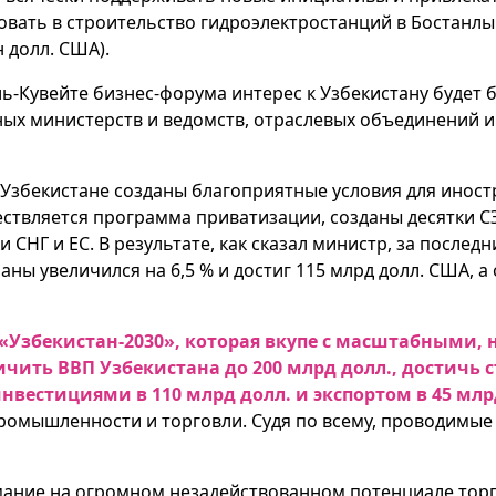
овать в строительство гидроэлектростанций в Бостанлы
 долл. США).
ль-Кувейте бизнес-форума интерес к Узбекистану будет 
ых министерств и ведомств, отраслевых объединений и
 Узбекистане созданы благоприятные условия для иност
ствляется программа приватизации, созданы десятки СЭ
НГ и ЕС. В результате, как сказал министр, за последн
раны увеличился на 6,5 % и достиг 115 млрд долл. США,
 «Узбекистан-2030», которая вкупе с масштабными
ичить ВВП Узбекистана до 200 млрд долл., достичь 
вестициями в 110 млрд долл. и экспортом в 45 млр
ромышленности и торговли. Судя по всему, проводимые
мание на огромном незадействованном потенциале тор